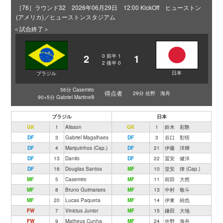
［76］ラウンド32 2026年06月29日 12:00 KickOff ヒューストン
(アメリカ)／ヒューストンスタジアム
＜試合終了＞
2
1
0
前半
1
2
後半
0
日本
ブラジル
56分 Casemiro
得点者
29分 佐野 海舟
90+5分 Gabriel Martinelli
ブラジル
日本
GK
1
Alisson
GK
1
鈴木 彩艶
DF
3
Gabriel Magalhaes
DF
3
谷口 彰悟
DF
4
Marquinhos (Cap.)
DF
21
伊藤 洋輝
DF
13
Danilo
DF
22
冨安 健洋
DF
16
Douglas Santos
MF
10
堂安 律 (Cap.)
MF
5
Casemiro
MF
11
前田 大然
MF
8
Bruno Guimaraes
MF
13
中村 敬斗
MF
20
Lucas Paqueta
MF
14
伊東 純也
FW
7
Vinicius Junior
MF
15
鎌田 大地
FW
9
Matheus Cunha
MF
24
佐野 海舟