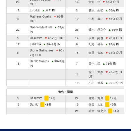
20
10
堂安 律
▼
66分 OUT
OUT
19
Endrick
▲
ＨＴ IN
2
菅原 由勢
▲
66分 IN
Matheus Cunha
▼
65分
9
13
中村 敬斗
▼
66分 OUT
OUT
Gabriel Martinelli
▲
65分
22
25
鈴木 淳之介
▲
66分 IN
IN
5
Casemiro
▼
90+1分 OUT
14
伊東 純也
▼
78分 OUT
17
Fabinho
▲
90+1分 IN
6
町野 修斗
▲
78分 IN
Bruno Guimaraes
▼
90+
8
15
鎌田 大地
▼
78分 OUT
7分 OUT
Danilo Santos
▲
90+7分
18
7
田中 碧
▲
78分 IN
IN
前田 大然
▼
90+7分 O
11
UT
19
小川 航基
▲
90+7分 IN
警告・退場
5
Casemiro
14分
24
佐野 海舟
12分
13
Danilo
48分
15
鎌田 大地
45分
25
鈴木 淳之介
84分