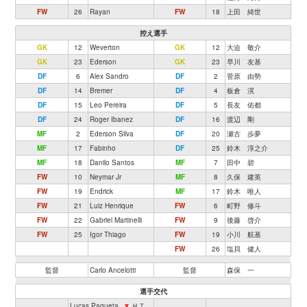
FW
26
Rayan
FW
18
上田 綺世
控え選手
GK
12
Weverton
GK
12
大迫 敬介
GK
23
Ederson
GK
23
早川 友基
DF
6
Alex Sandro
DF
2
菅原 由勢
DF
14
Bremer
DF
4
板倉 滉
DF
15
Leo Pereira
DF
5
長友 佑都
DF
24
Roger Ibanez
DF
16
渡辺 剛
MF
2
Ederson Silva
DF
20
瀬古 歩夢
MF
17
Fabinho
DF
25
鈴木 淳之介
MF
18
Danilo Santos
MF
7
田中 碧
FW
10
Neymar Jr
MF
8
久保 建英
FW
19
Endrick
MF
17
鈴木 唯人
FW
21
Luiz Henrique
FW
6
町野 修斗
FW
22
Gabriel Martinelli
FW
9
後藤 啓介
FW
25
Igor Thiago
FW
19
小川 航基
FW
26
塩貝 健人
監督
Carlo Ancelotti
監督
森保 一
選手交代
Lucas Paqueta
▼
ＨＴ