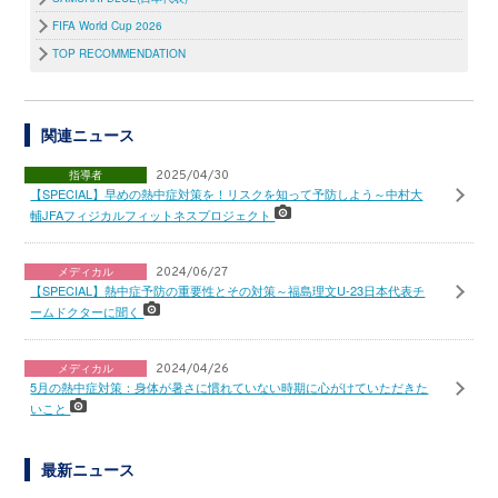
FIFA World Cup 2026
TOP RECOMMENDATION
関連ニュース
指導者
2025/04/30
【SPECIAL】早めの熱中症対策を！リスクを知って予防しよう～中村大
輔JFAフィジカルフィットネスプロジェクト
メディカル
2024/06/27
【SPECIAL】熱中症予防の重要性とその対策～福島理文U-23日本代表チ
ームドクターに聞く
メディカル
2024/04/26
5月の熱中症対策：身体が暑さに慣れていない時期に心がけていただきた
いこと
最新ニュース