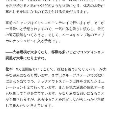
を浴び続けると肌がやけどのような状態になり、体内の水分が
奪われる要因になるので気を付ける必要があります。
事前のキャンプはメキシコのモンテレイで行いますが、そこが
一番暑いと予想されますので、一気に体を暑さに慣らし、最初
の適応段階をつくろうと。そして、ベースキャンプ地のアメリ
カのナッシュビルに入る予定です。
――大会規模が大きくなり、移動も多いことでコンディション
調整が大事になりますね。
松本
3カ国開催ということで、移動も踏まえてリカバリーが大
事な要素になると思います。まずはグループステージでの戦い
に焦点を当てつつ、ノックアウトステージ以降を含めたシミュ
レーションも全て行っています。また各地の過去の気象データ
も収集して予測を立てています。かなり過酷な戦いになること
が予想されますが、あらゆることを想定しながらしっかり準備
して挑みたいと考えています。