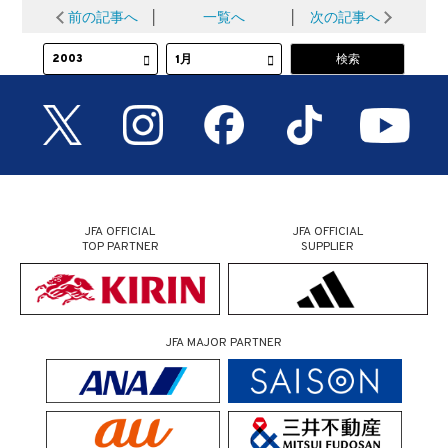
前の記事へ
│
一覧へ
│
次の記事へ
JFA OFFICIAL
JFA OFFICIAL
TOP PARTNER
SUPPLIER
JFA MAJOR PARTNER