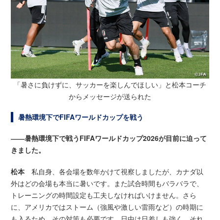
「暑さに負けずに、サッカーを楽しんでほしい」と松本コーチ
からメッセージが送られた
暑熱環境下でFIFAワールドカップを戦う
――暑熱環境下で戦うFIFAワールドカップ2026が目前に迫って
きました。
松本
私自身、各会場を数年かけて視察しましたが、カナダ以
外はどの会場も本当に暑いです。また試合時間もバラバラで、
トレーニングの時間設定も工夫しなければいけません。さら
に、アメリカではストーム（強風や激しい雷雨など）の時期に
も入るため、その対策も必要です。日中は日差しも強く、それ