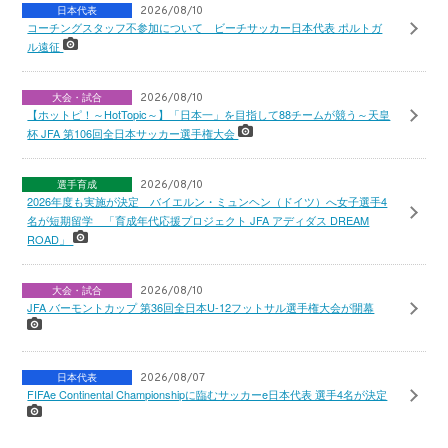
日本代表
2026/08/10
コーチングスタッフ不参加について ビーチサッカー日本代表 ポルトガ
ル遠征
大会・試合
2026/08/10
【ホットピ！～HotTopic～】「日本一」を目指して88チームが競う～天皇
杯 JFA 第106回全日本サッカー選手権大会
選手育成
2026/08/10
2026年度も実施が決定 バイエルン・ミュンヘン（ドイツ）へ女子選手4
名が短期留学 「育成年代応援プロジェクト JFA アディダス DREAM
ROAD」
大会・試合
2026/08/10
JFA バーモントカップ 第36回全日本U-12フットサル選手権大会が開幕
日本代表
2026/08/07
FIFAe Continental Championshipに臨むサッカーe日本代表 選手4名が決定