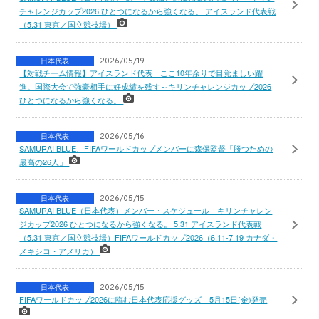
チャレンジカップ2026 ひとつになるから強くなる。 アイスランド代表戦
（5.31 東京／国立競技場）
日本代表
2026/05/19
【対戦チーム情報】アイスランド代表 ここ10年余りで目覚ましい躍
進。国際大会で強豪相手に好成績を残す～キリンチャレンジカップ2026
ひとつになるから強くなる。
日本代表
2026/05/16
SAMURAI BLUE、FIFAワールドカップメンバーに森保監督「勝つための
最高の26人」
日本代表
2026/05/15
SAMURAI BLUE（日本代表）メンバー・スケジュール キリンチャレン
ジカップ2026 ひとつになるから強くなる。 5.31 アイスランド代表戦
（5.31 東京／国立競技場）FIFAワールドカップ2026（6.11-7.19 カナダ・
メキシコ・アメリカ）
日本代表
2026/05/15
FIFAワールドカップ2026に臨む日本代表応援グッズ 5月15日(金)発売