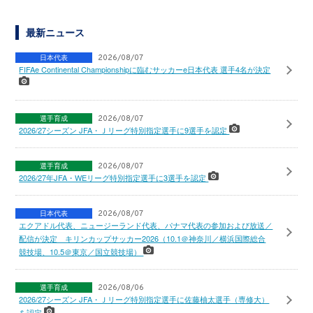
最新ニュース
日本代表
2026/08/07
FIFAe Continental Championshipに臨むサッカーe日本代表 選手4名が決定
選手育成
2026/08/07
2026/27シーズン JFA・Ｊリーグ特別指定選手に9選手を認定
選手育成
2026/08/07
2026/27年JFA・WEリーグ特別指定選手に3選手を認定
日本代表
2026/08/07
エクアドル代表、ニュージーランド代表、パナマ代表の参加および放送／
配信が決定 キリンカップサッカー2026（10.1＠神奈川／横浜国際総合
競技場、10.5＠東京／国立競技場）
選手育成
2026/08/06
2026/27シーズン JFA・Ｊリーグ特別指定選手に佐藤柚太選手（専修大）
を認定