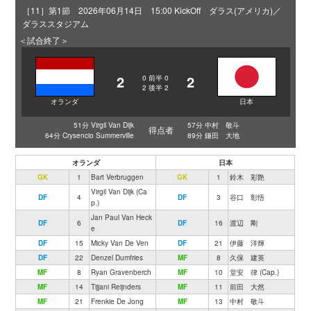
［11］第1節 2026年06月14日 15:00 KickOff ダラス(アメリカ)／
ダラススタジアム
＜試合終了＞
2
2
0
前半
0
2
後半
2
オランダ
日本
51分 Virgil Van Dijk
57分 中村 敬斗
得点者
64分 Crysencio Summerville
89分 鎌田 大地
オランダ
日本
GK
1
Bart Verbruggen
GK
1
鈴木 彩艶
Virgil Van Dijk (Ca
DF
4
DF
3
谷口 彰悟
p.)
Jan Paul Van Heck
DF
6
DF
16
渡辺 剛
e
DF
15
Micky Van De Ven
DF
21
伊藤 洋輝
DF
22
Denzel Dumfries
MF
8
久保 建英
MF
8
Ryan Gravenberch
MF
10
堂安 律 (Cap.)
MF
14
Tijjani Reijnders
MF
11
前田 大然
MF
21
Frenkie De Jong
MF
13
中村 敬斗