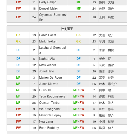
FW
11
Cody Gakpo
MF
15
鎌田 大地
FW
18
Donyell Malen
MF
24
佐野 海舟
Crysencio Summerv
FW
24
FW
18
上田 綺世
ille
控え選手
GK
13
Robin Roefs
GK
12
大迫 敬介
GK
23
Mark Flekken
GK
23
早川 友基
Lutsharel Geertruid
DF
2
DF
2
菅原 由勢
a
DF
5
Nathan Ake
DF
4
板倉 滉
DF
12
Mats Wieffer
DF
5
長友 佑都
DF
25
Jorrel Hato
DF
20
瀬古 歩夢
MF
3
Marten De Roon
DF
22
冨安 健洋
MF
7
Justin Kluivert
DF
25
鈴木 淳之介
MF
16
Guus Til
MF
/
FW
7
田中 碧
MF
20
Teun Koopmeiners
MF
/
FW
14
伊東 純也
MF
26
Quinten Timber
MF
/
FW
17
鈴木 唯人
FW
9
Wout Weghorst
MF
/
FW
6
町野 修斗
FW
10
Memphis Depay
MF
/
FW
9
後藤 啓介
FW
17
Noa Lang
MF
/
FW
19
小川 航基
FW
19
Brian Brobbey
MF
/
FW
26
塩貝 健人