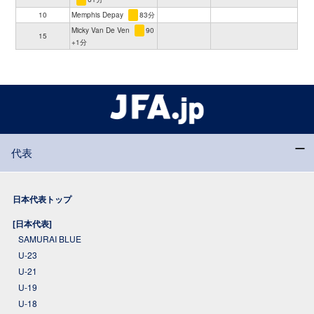
10
Memphis Depay
83分
Micky Van De Ven
90
15
+1分
代表
日本代表トップ
[日本代表]
SAMURAI BLUE
U-23
U-21
U-19
U-18