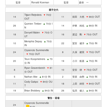
監督
Ronald Koeman
監督
森保 一
選手交代
Tijjani Reijnders
▼
70分
14
11
前田 大然
▼
66分 OUT
OUT
Quinten Timber
▲
70分 I
26
14
伊東 純也
▲
66分 IN
N
Donyell Malen
▼
70分 O
18
16
渡辺 剛
▼
75分 OUT
UT
Memphis Depay
▲
70分
10
22
冨安 健洋
▲
75分 IN
IN
Crysencio Summerville
24
8
久保 建英
▼
75分 OUT
▼
70分 OUT
Teun Koopmeiners
▲
70
20
19
小川 航基
▲
75分 IN
分 IN
Ryan Gravenberch
▼
81
8
10
堂安 律
▼
75分 OUT
分 OUT
5
Nathan Ake
▲
81分 IN
2
菅原 由勢
▲
75分 IN
Cody Gakpo
▼
84分 OU
11
18
上田 綺世
▼
84分 OUT
T
19
Brian Brobbey
▲
84分 IN
26
塩貝 健人
▲
84分 IN
警告・退場
Crysencio Summerville
24
61分