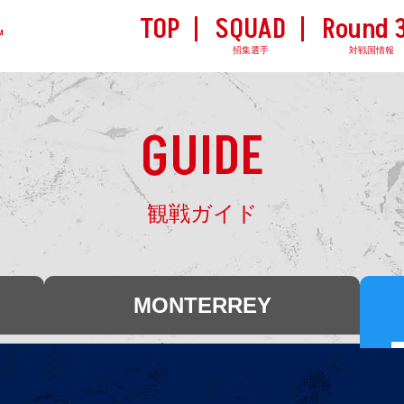
TOP
SQUAD
Round 
M
招集選手
対戦国情報
GUIDE
観戦ガイド
MONTERREY