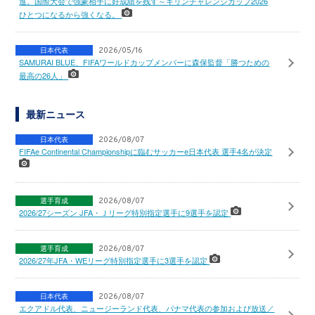
進。国際大会で強豪相手に好成績を残す～キリンチャレンジカップ2026
ひとつになるから強くなる。
日本代表
2026/05/16
SAMURAI BLUE、FIFAワールドカップメンバーに森保監督「勝つための
最高の26人」
最新ニュース
日本代表
2026/08/07
FIFAe Continental Championshipに臨むサッカーe日本代表 選手4名が決定
選手育成
2026/08/07
2026/27シーズン JFA・Ｊリーグ特別指定選手に9選手を認定
選手育成
2026/08/07
2026/27年JFA・WEリーグ特別指定選手に3選手を認定
日本代表
2026/08/07
エクアドル代表、ニュージーランド代表、パナマ代表の参加および放送／