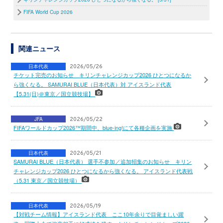
FIFA World Cup 2026
関連ニュース
日本代表
2026/05/26
チケット完売のお知らせ キリンチャレンジカップ2026 ひとつになるか
ら強くなる。 SAMURAI BLUE（日本代表）対 アイスランド代表
【5.31(日)＠東京／国立競技場】
JFA
2026/05/22
FIFAワールドカップ2026™期間中、blue-ing!にて各種企画を実施
日本代表
2026/05/21
SAMURAI BLUE（日本代表） 選手不参加／追加招集のお知らせ キリン
チャレンジカップ2026 ひとつになるから強くなる。 アイスランド代表戦
（5.31 東京／国立競技場）
日本代表
2026/05/19
【対戦チーム情報】アイスランド代表 ここ10年余りで目覚ましい躍