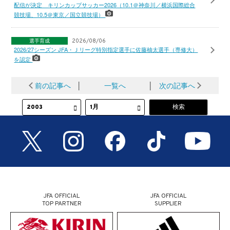
配信が決定 キリンカップサッカー2026（10.1＠神奈川／横浜国際総合
競技場、10.5＠東京／国立競技場）
選手育成
2026/08/06
2026/27シーズン JFA・Ｊリーグ特別指定選手に佐藤柚太選手（専修大）
を認定
前の記事へ
│
一覧へ
│
次の記事へ
JFA OFFICIAL
JFA OFFICIAL
TOP PARTNER
SUPPLIER