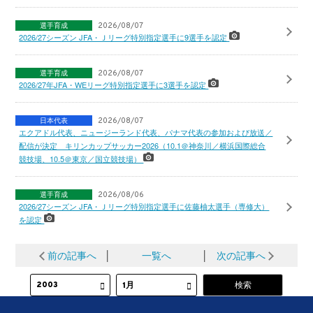
選手育成
2026/08/07
2026/27シーズン JFA・Ｊリーグ特別指定選手に9選手を認定
選手育成
2026/08/07
2026/27年JFA・WEリーグ特別指定選手に3選手を認定
日本代表
2026/08/07
エクアドル代表、ニュージーランド代表、パナマ代表の参加および放送／
配信が決定 キリンカップサッカー2026（10.1＠神奈川／横浜国際総合
競技場、10.5＠東京／国立競技場）
選手育成
2026/08/06
2026/27シーズン JFA・Ｊリーグ特別指定選手に佐藤柚太選手（専修大）
を認定
前の記事へ
│
一覧へ
│
次の記事へ