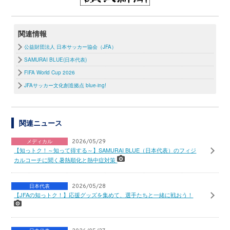
関連情報
公益財団法人 日本サッカー協会（JFA）
SAMURAI BLUE(日本代表)
FIFA World Cup 2026
JFAサッカー文化創造拠点 blue-ing!
関連ニュース
メディカル
2026/05/29
【知っトク！～知って得する～】SAMURAI BLUE（日本代表）のフィジ
カルコーチに聞く暑熱順化と熱中症対策
日本代表
2026/05/28
【JFAの知っトク！】応援グッズを集めて、選手たちと一緒に戦おう！