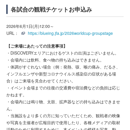
各試合の観戦チケットお申込み
2026年6月1日(月)12:00～
URL：
https://blueing.jfa.jp/2026worldcup-groupstage
【ご来場にあたっての注意事項】
・DISCOVERYエリアにおけるゲストの出演はございません。
・会場内には飲料、食べ物の持ち込みはできません。
・体調がすぐれない場合（例：発熱、咳、喉の痛み、だるさ、
インフルエンザや新型コロナウイルス感染症の症状がある場
合）はご来場を見合わせてください。
・イベント会場までの往復の交通費や宿泊費などの負担は応じ
かねます。
・会場内には鳴り物、太鼓、拡声器などの持ち込みはできませ
ん。
・当施設をより多くの方に知っていただくため、観戦者の映像
や写真を主催者が広報目的で使用したり、各種メディアの取材
活動のために利用するために、本イベントの模様を写真、動