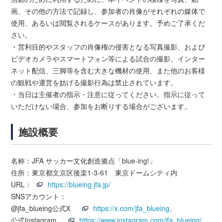
画、その他の方法で記録し、参加者の肖像がそれぞれの媒体で
使用、あるいは閲覧されるケースがあります。予めご了承くだ
さい。
・営利目的やスタッフの肖像権の侵害となる写真撮影、および
ビデオカメラやスマートフォン等による試合の撮影、インター
ネット配信、三脚等を含む大きな機材の使用、また他のお客様
の観戦や運営を妨げる撮影行為は禁止されています。
・当日は主催者の指示・注意に従ってください。指示に従って
いただけない場合、参加をお断りする場合がございます。
施設概要
名称：JFA サッカー文化創造拠点「blue-ing!」
住所：東京都文京区後楽1-3-61 東京ドームシティ内
URL：
https://blueing.jfa.jp/
SNSアカウント：
@jfa_blueing公式X
https://x.com/jfa_blueing
、
公式Instagram
https://www.instagram.com/jfa_blueing/