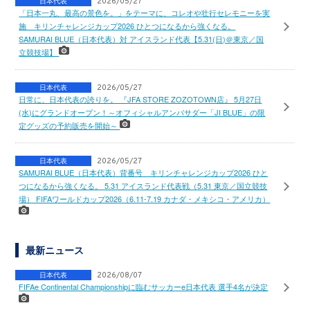
日本代表
2026/05/27
「日本一丸、最高の景色を。」をテーマに、コレオや壮行セレモニーを実
施 キリンチャレンジカップ2026 ひとつになるから強くなる。
SAMURAI BLUE（日本代表）対 アイスランド代表【5.31(日)＠東京／国
立競技場】
日本代表
2026/05/27
日常に、日本代表の誇りを。 『JFA STORE ZOZOTOWN店』 5月27日
(水)にグランドオープン！～オフィシャルアンバサダー「JI BLUE」の限
定グッズの予約販売を開始～
日本代表
2026/05/27
SAMURAI BLUE（日本代表）背番号 キリンチャレンジカップ2026 ひと
つになるから強くなる。 5.31 アイスランド代表戦（5.31 東京／国立競技
場） FIFAワールドカップ2026（6.11-7.19 カナダ・メキシコ・アメリカ）
最新ニュース
日本代表
2026/08/07
FIFAe Continental Championshipに臨むサッカーe日本代表 選手4名が決定