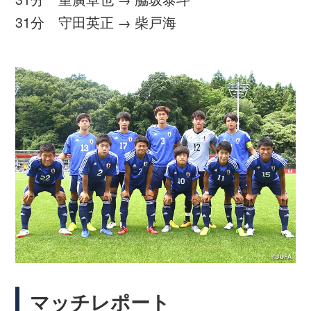
度となく縦への鋭い攻撃を見せると、13分に
松田天馬選手が右サイドを突破し、ゴール前
にクロスをあげます。これに名古新太郎選手
が頭で合わせユニバーシアード代表が先制。
しかしその後は、中野誠也選手がたびたびゴ
ール前に抜け出してセットプレーのチャンス
を得るも、ゴールにはつながらず1-0で1本目
は終了します。