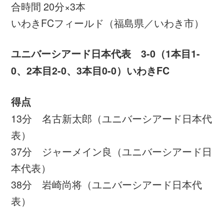
38分 岩崎尚将（ユニバーシアード日本代
表）
1本目
GK：小島亨介
DF：岩武克弥、菊池流帆、坂圭祐、小池裕
太
MF：守田英正、重廣卓也、名古新太郎、松
田天馬、三笘薫
FW：中野誠也
2本目
GK：小島亨介
DF：坂圭祐、鈴木準弥、宮大樹、小池裕太
MF：守田英正、重廣卓也、戸嶋祥郎、名古
新太郎、三笘薫
FW：旗手怜央
3本目
GK：永石拓海