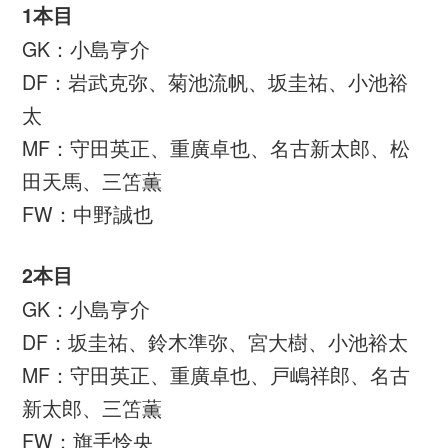
DF：鈴木準弥、菊池流帆、宮大樹、岩崎尚
将
MF：柴戸海、脇坂泰斗、戸嶋祥郎、旗手怜
央、松田天馬
FW：ジャーメイン良
交代
31分 小島亨介 → 永石拓海
31分 小池裕太 → 岩崎尚将
31分 名古新太郎 → ジャーメイン良
31分 重廣卓也 → 脇坂泰斗
31分 守田英正 → 柴戸海