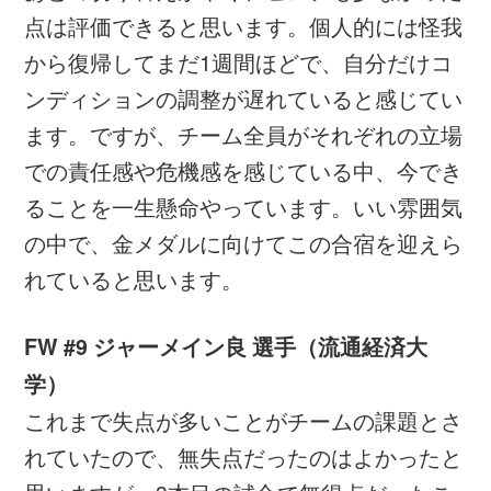
大会・試合
2018/10/25
第98回天皇杯 準々決勝～山形vs川崎～J2山形が天
皇杯の醍醐味ともいえるジャイアントキリングを演
じる
大会・試合
2018/10/25
第98回天皇杯 準々決勝～磐田vs仙台～仙台がPK戦
の末に9大会ぶりに準決勝に進出
大会・試合
2018/10/25
高円宮杯 JFA U-18サッカープレミアリーグ
2018 キックオフ時刻・会場決定のお知らせ
前の記事へ
│
一覧へ
│
次の記事へ
OFFICIAL PARTNER