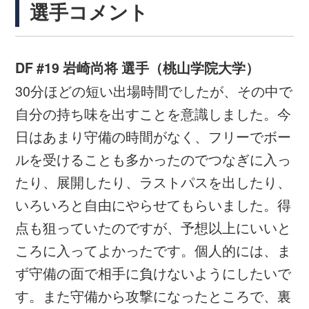
8月19日(土)
11:00
vs マレーシア
8月21日(月)
16:00
vs カナダ
8月23日(水)
16:00
vs ウルグアイ
8月25日(金)
TBC
順位決定戦
8月27日(日)
TBC
順位決定戦
8月29日(火)
TBC
順位決定戦
※時間はすべて現地時間
※スケジュールは、チームのコンディション
や天候等により急きょ変更する場合がありま
す。
第29回ユニバーシアード競技大会（2017/
台北）
2017/8/18(金)～2017/8/29(火)
大会情報はこちら
関連情報