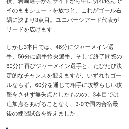
FW #9 ジャーメイン良 選手（流通経済大
学）
これまで失点が多いことがチームの課題とさ
れていたので、無失点だったのはよかったと
思いますが、3本目の試合で無得点だったこ
とが反省点です。20分という短い時間でした
が決定機はありました。大会に勝ち進んで強
い相手と対戦するようになれば、もっとチャ
ンスは少なくなると思うので、1本のチャン
スを決めきれる集中力をもって臨みたいで
す。以前の合宿より責任感をもってやらない
といけないと思っていますし、グループリー
グから大事な試合はたくさんあります。自覚
をもって、この合宿に臨みたいと思います。
スケジュール
第29回ユニバーシアード競技大会（2017/台北）