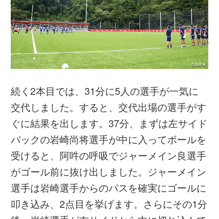
強くなると思うので、切り替えのところで負
けないよう、全体の強度をあげていきたいと
思います。
MF #8 重廣卓也 選手（阪南大学）
点をとれたことはよかったし、今日は攻撃の
部分で縦へのボールがよく入ったと思いま
す。ただもっと相手を見ながら、縦ばかりで
はなく横の動きも増やして攻撃できればもっ
とよかったです。守備面ではボールを失った
あとの切り替えが早く、ピンチも少なかった
点は評価できると思います。個人的には怪我
から復帰してまだ1週間ほどで、自分だけコ
ンディションの調整が遅れていると感じてい
ます。ですが、チーム全員がそれぞれの立場
での責任感や危機感を感じている中、今でき
ることを一生懸命やっています。いい雰囲気
の中で、金メダルに向けてこの合宿を迎えら
れていると思います。