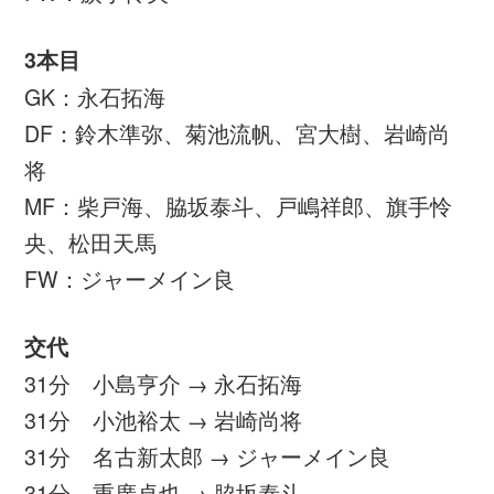
マッチレポート
8月18日(金)に開幕する第29回ユニバーシア
ード競技大会（2017／台北）に向け、国内
最後の調整を続けるユニバーシアード日本代
表は、9日(水)にいわきFCと練習試合を行
い、3-0で勝利しました。
72年前、長崎に原爆が投下された同日同時刻
にキックオフを迎えたこの試合は、犠牲者の
方々への追悼の意を表し、全選手とスタッフ
が黙祷を捧げることから始まりました。20分
×3本という短い時間の練習試合は、立ち上が
りからユニバーシアード日本代表が圧倒。何