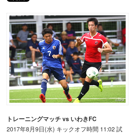
トレーニングマッチ vs いわきFC
2017年8月9日(水) キックオフ時間 11:02 試
合時間 20分×3本
いわきFCフィールド（福島県／いわき市）
ユニバーシアード日本代表 3-0（1本目1-
0、2本目2-0、3本目0-0）いわきFC
得点
13分 名古新太郎（ユニバーシアード日本代
表）
37分 ジャーメイン良（ユニバーシアード日
本代表）