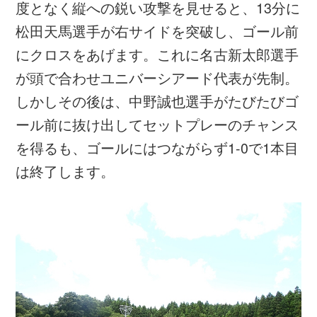
追加点をあげることなく、3-0で国内合宿最
後の練習試合を終えました。
選手コメント
DF #19 岩崎尚将 選手（桃山学院大学）
30分ほどの短い出場時間でしたが、その中で
自分の持ち味を出すことを意識しました。今
日はあまり守備の時間がなく、フリーでボー
ルを受けることも多かったのでつなぎに入っ
たり、展開したり、ラストパスを出したり、
いろいろと自由にやらせてもらいました。得
点も狙っていたのですが、予想以上にいいと
ころに入ってよかったです。個人的には、ま
ず守備の面で相手に負けないようにしたいで
す。また守備から攻撃になったところで、裏
に走ってフリーの状況をつくったり、おとり
になったりと、自分の持ち味を出したいと思
います。大会では、対戦相手のフィジカルも