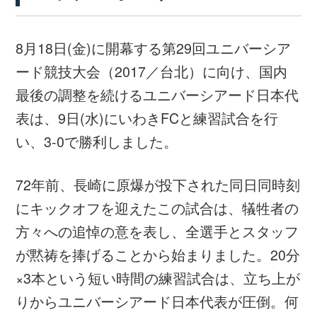
続く2本目では、31分に5人の選手が一気に
交代しました。すると、交代出場の選手がす
ぐに結果を出します。37分、まずは左サイド
バックの岩崎尚将選手が中に入ってボールを
受けると、阿吽の呼吸でジャーメイン良選手
がゴール前に抜け出しました。ジャーメイン
選手は岩崎選手からのパスを確実にゴールに
叩き込み、2点目を挙げます。さらにその1分
後、岩崎選手が左サイドから中に切れ込んで
そのままシュートを放つと、これがゴール右
隅に決まり3点目。ユニバーシアード代表が
リードを広げます。
しかし3本目では、46分にジャーメイン選
手、56分に旗手怜央選手、そして終了間際の
60分に再びジャーメイン選手と、たびたび決
定的なチャンスを迎えますが、いずれもゴー
ルならず。60分を通じて相手に攻撃らしい攻
撃をさせず無失点としたものの、3本目では