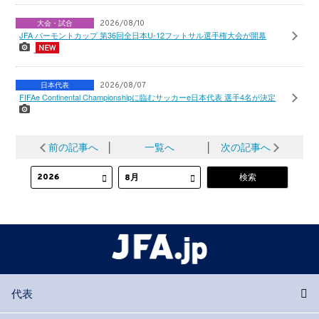
大会・試合
2026/08/10
JFA バーモントカップ 第36回全日本U-12フットサル選手権大会が開幕
日本代表
2026/08/07
FIFAe Continental Championshipに臨むサッカーe日本代表 選手4名が決定
前の記事へ
│
一覧へ
│
次の記事へ
代表