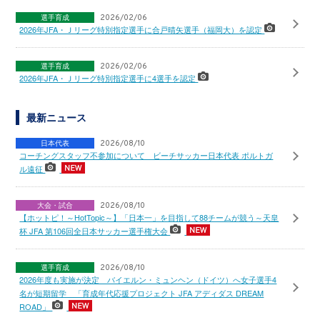
選手育成
2026/02/06
2026年JFA・Ｊリーグ特別指定選手に合戸晴矢選手（福岡大）を認定
選手育成
2026/02/06
2026年JFA・Ｊリーグ特別指定選手に4選手を認定
最新ニュース
日本代表
2026/08/10
コーチングスタッフ不参加について ビーチサッカー日本代表 ポルトガ
ル遠征
大会・試合
2026/08/10
【ホットピ！～HotTopic～】「日本一」を目指して88チームが競う～天皇
杯 JFA 第106回全日本サッカー選手権大会
選手育成
2026/08/10
2026年度も実施が決定 バイエルン・ミュンヘン（ドイツ）へ女子選手4
名が短期留学 「育成年代応援プロジェクト JFA アディダス DREAM
ROAD」