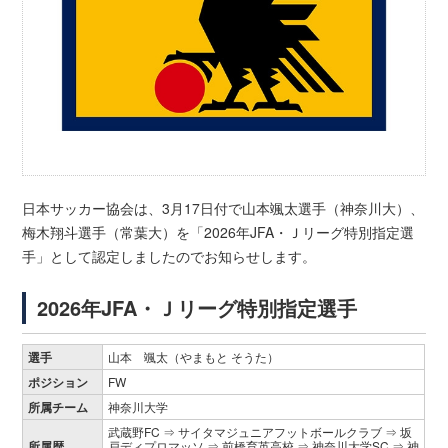
日本サッカー協会は、3月17日付で山本颯太選手（神奈川大）、
梅木翔斗選手（常葉大）を「2026年JFA・Ｊリーグ特別指定選
手」として認定しましたのでお知らせします。
2026年JFA・Ｊリーグ特別指定選手
選手
山本 颯太（やまもと そうた）
ポジション
FW
所属チーム
神奈川大学
武蔵野FC ⇒ サイタマジュニアフットボールクラブ ⇒ 坂
所属歴
戸ディプロマッソ ⇒ 前橋育英高校 ⇒ 神奈川大学SC ⇒ 神