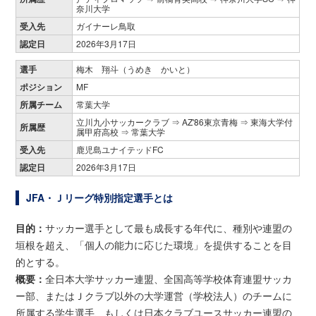
奈川大学
受入先
ガイナーレ鳥取
認定日
2026年3月17日
選手
梅木 翔斗（うめき かいと）
ポジション
MF
所属チーム
常葉大学
立川九小サッカークラブ ⇒ AZ'86東京青梅 ⇒ 東海大学付
所属歴
属甲府高校 ⇒ 常葉大学
受入先
鹿児島ユナイテッドFC
認定日
2026年3月17日
JFA・Ｊリーグ特別指定選手とは
目的：
サッカー選手として最も成長する年代に、種別や連盟の
垣根を超え、「個人の能力に応じた環境」を提供することを目
的とする。
概要：
全日本大学サッカー連盟、全国高等学校体育連盟サッカ
ー部、またはＪクラブ以外の大学運営（学校法人）のチームに
所属する学生選手、もしくは日本クラブユースサッカー連盟の