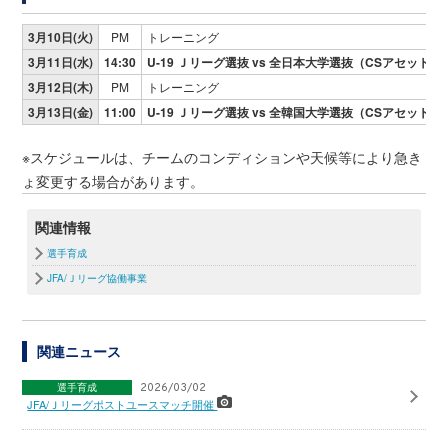
3月10日(火)
PM
トレーニング
3月11日(水)
14:30
U-19 Ｊリーグ選抜 vs 全日本大学選抜（CSアセット
3月12日(木)
PM
トレーニング
3月13日(金)
11:00
U-19
Ｊ
リーグ選抜 vs 全韓国大学選抜（CSアセット
※スケジュールは、チームのコンディションや天候等により急き
ょ変更する場合があります。
関連情報
選手育成
JFA/Ｊリーグ協働事業
関連ニュース
選手育成
2026/03/02
JFA/Ｊリーグポストユースマッチ開催