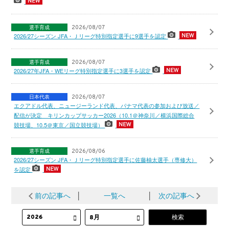
選手育成
2026/08/07
2026/27シーズン JFA・Ｊリーグ特別指定選手に9選手を認定
選手育成
2026/08/07
2026/27年JFA・WEリーグ特別指定選手に3選手を認定
日本代表
2026/08/07
エクアドル代表、ニュージーランド代表、パナマ代表の参加および放送／
配信が決定 キリンカップサッカー2026（10.1＠神奈川／横浜国際総合
競技場、10.5＠東京／国立競技場）
選手育成
2026/08/06
2026/27シーズン JFA・Ｊリーグ特別指定選手に佐藤柚太選手（専修大）
を認定
前の記事へ
│
一覧へ
│
次の記事へ