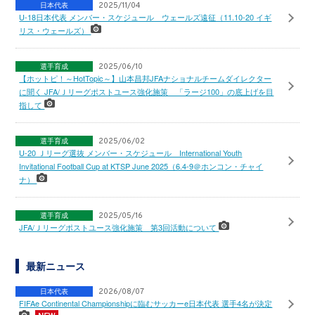
日本代表
2025/11/04
U-18日本代表 メンバー・スケジュール ウェールズ遠征（11.10-20 イギ
リス・ウェールズ）
選手育成
2025/06/10
【ホットピ！～HotTopic～】山本昌邦JFAナショナルチームダイレクター
に聞く JFA/Ｊリーグポストユース強化施策 「ラージ100」の底上げを目
指して
選手育成
2025/06/02
U-20 Ｊリーグ選抜 メンバー・スケジュール International Youth
Invitational Football Cup at KTSP June 2025（6.4-9＠ホンコン・チャイ
ナ）
選手育成
2025/05/16
JFA/Ｊリーグポストユース強化施策 第3回活動について
最新ニュース
日本代表
2026/08/07
FIFAe Continental Championshipに臨むサッカーe日本代表 選手4名が決定