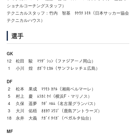
ショナルコーチングスタッフ）
テクニカルスタッフ：竹内 智基 ﾀｹｳﾁ ﾄﾓｷ（日本サッカー協会
テクニカルハウス）
選手
GK
12 松田 駿 ﾏﾂﾀﾞ ｼｭﾝ（ファジアーノ岡山）
1 小川 煌 ｵｶﾞﾜ ﾋｶﾙ（サンフレッチェ広島）
DF
2 松本 果成 ﾏﾂﾓﾄ ｶﾅﾙ（湘南ベルマーレ）
5 村上 慶 ﾑﾗｶﾐ ｹｲ（横浜F・マリノス）
4 久保 遥夢 ｸﾎﾞ ﾊﾙﾑ（名古屋グランパス）
3 大川 佑梧 ｵｵｶﾜ ﾕｳｺﾞ（鹿島アントラーズ）
18 永井 大義 ﾅｶﾞｲ ﾀｲｶﾞ（ベガルタ仙台）
MF