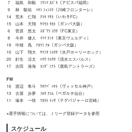
7 福島 和毅 ﾌｸｼﾏ ｶｽﾞｷ（アビスパ福岡）
9 林 駿佑 ﾊﾔｼ ｼｭﾝｽｹ（川崎フロンターレ）
14 荒木 仁翔 ｱﾗｷ ﾏｻﾄ（いわきFC）
15 山本 天翔 ﾔﾏﾓﾄ ﾀｶﾄ（ガンバ大阪）
6 菅原 悠太 ｽｶﾞﾜﾗ ﾕｳﾀ（FC東京）
8 今井 健人 ｲﾏｲ ｹﾝﾄ（東京ヴェルディ）
19 中積 爲 ﾅｶﾂﾐ ﾅﾙ（ガンバ大阪）
10 山下 翔大 ﾔﾏｼﾀ ｼｮｳﾀ（水戸ホーリーホック）
20 針生 涼太 ﾊﾘｳ ﾘｮｳﾀ（清水エスパルス）
17 吉田 湊海 ﾖｼﾀﾞ ﾐﾅﾄ（鹿島アントラーズ）
FW
16 渡辺 隼斗 ﾜﾀﾅﾍﾞ ﾊﾔﾄ（ヴィッセル神戸）
13 古屋 歩夢 ﾌﾙﾔ ｱﾕﾑ（ベガルタ仙台）
11 塚本 一咲 ﾂｶﾓﾄ ｲｯｻ（テゲバジャーロ宮崎）
※選手情報については、Ｊリーグ登録データを参照
スケジュール