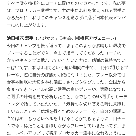
すべき所を積極的にコーチに聞けたので良かったです。私の夢
は、プロサッカー選手です。世の中に名前を覚えられる選手に
なるために、私はこのチャンスを逃さずに必ず日本代表メンバ
ーにのし上がります。
池田桃花 選手（ノジマステラ神奈川相模原アヴェニーレ）
今回のキャンプを振り返って、まずこのような素晴しい環境で
プレーすることができ、今まで指導してくださったコーチの
方々やキャンプに携わっていただいた方に、感謝の気持ちでい
っぱいです。私は3日間という短い期間の中で、自分の通じるプ
レーや、逆に自分の課題が明確になりました。プレー以外では
食事や睡眠の大切さや礼儀正しさなどを学びました。全国から
集まってきたレベルの高い選手の良いプレーや、実際になでし
こ選手の練習を見て分析したこと、なでしこのGK選手がミーテ
ィングで話していただいた、「気持ちを切り替える時に意識し
ていること」や「信頼を得るためのプレー」を、自分の課題に
当てはめ、もっとレベルを上げることができるように、自チー
ムで今回得たことを意識しながらプレーしていきたいてす。ま
た、レベルアップして将来プロサッカー選手になれるようにこ