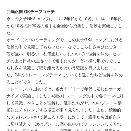
井嶋正樹 GKチーフコーチ
今回の女子GKキャンプは、U-13年代から10名、U-14～15年代
から10名の計20名の選手を全国から招集し、活動を実施しまし
た。
オープニングのミーティングで、この女子GKキャンプにおける
活動の中で意識してもらいたい「なでしこらしさ＝ひたむき、
芯が強い、明るい、礼儀正しい」についての理解を深め、ピッ
チの上と日常の生活の中で選手たちが、どの様な形でなでしこ
らしさを意識して取り組めるかという確認を行いました。ま
た、GKのトレーニングテーマについても選手たちと理解を深め
ることができました。
トレーニングにおいては、各カテゴリーで年代に応じたオーガ
ナイズで実施しました。4回のトレーニングの中で各テーマに対
して意識すべきことを理解し、選手たちが1つ1つのプレーを積
極的にチャレンジする場面が多く見られました。また、積極的
なチャレンジの中で起こるエラーに対して、選手たちは前向き
に切り替えて、次のプレーに高い集中力でチャレンジしてくれ
ました。限られたトレーニング回数でありましたが、選手たち