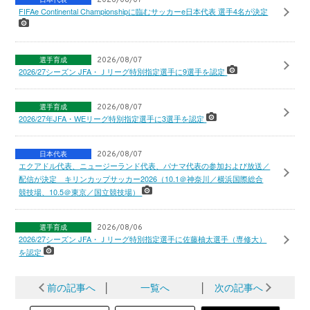
FIFAe Continental Championshipに臨むサッカーe日本代表 選手4名が決定
選手育成
2026/08/07
2026/27シーズン JFA・Ｊリーグ特別指定選手に9選手を認定
選手育成
2026/08/07
2026/27年JFA・WEリーグ特別指定選手に3選手を認定
日本代表
2026/08/07
エクアドル代表、ニュージーランド代表、パナマ代表の参加および放送／
配信が決定 キリンカップサッカー2026（10.1＠神奈川／横浜国際総合
競技場、10.5＠東京／国立競技場）
選手育成
2026/08/06
2026/27シーズン JFA・Ｊリーグ特別指定選手に佐藤柚太選手（専修大）
を認定
前の記事へ
│
一覧へ
│
次の記事へ