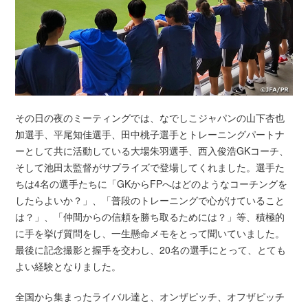
その日の夜のミーティングでは、なでしこジャパンの山下杏也
加選手、平尾知佳選手、田中桃子選手とトレーニングパートナ
ーとして共に活動している大場朱羽選手、西入俊浩GKコーチ、
そして池田太監督がサプライズで登場してくれました。選手た
ちは4名の選手たちに「GKからFPへはどのようなコーチングを
したらよいか？」、「普段のトレーニングで心がけていること
は？」、「仲間からの信頼を勝ち取るためには？」等、積極的
に手を挙げ質問をし、一生懸命メモをとって聞いていました。
最後に記念撮影と握手を交わし、20名の選手にとって、とても
よい経験となりました。
全国から集まったライバル達と、オンザピッチ、オフザピッチ