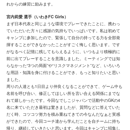
れからの練習に励みます。
宮内莉愛 選手（いわきFC Girls）
まず日本代表と同じような環境でプレーできたことに、携わっ
ていただいた方々に感謝の気持ちでいっぱいです。私は初めて
キャンプに参加したので、緊張して自分の持ってる力を全部発
揮することができなかったことがすごく悔しく思います。です
がなるべく記憶に残してもらえるように、いつもより積極的に
前に出てプレーすることを意識しました。ミーティングでは知
らなかった“3つの局面”や“リスクマネジメント”など、いろいろ
な用語・知識を身に付けることができ、もっと知りたいと思い
ました。
周りの人達とも1日目より仲良くなることができて、ゲーム中も
名前を呼び合い、修正してほしい所を言い合える関係にまでな
れて嬉しかったです。今回なでしこジャパンで活動中のGKの4
名に来ていただき最初は驚きましたが、質問などに答えていた
だく時、コツコツ努力を積み重ねてきての今なんだなぁと実感
ができたので、今回コーチ達から学んだことを自チームに持ち
帰り、継続していきたいと思います。今回はキャンプに招集し