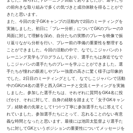
の前向きな取り組みで多くの気づきと成功体験を得ることがで
きたと思います。
また、今回の女子GKキャンプの活動内で2回のミーティングを
実施しました。初日に「プレー分析」についてGKのプレーの3
局面に対して理解を深め、自分たちの実際のプレーを映像で振
り返りながら分析を行い、プレー前の準備の重要性を整理する
ことができました。今回の活動の中で、なでしこジャパンのト
レーニング見学もプログラムしており、選手たちは身近でなで
しこジャパンの選手たちのプレーを学ぶことができました。選
手たちが憧れの眼差しやプレー強度の高さに驚く様子は印象的
でした。2日目のミーティングとして、なでしこジャパンで活動
中のGKの4名の選手と西入GKコーチと交流ミーティングを実施
しました。参加した選手たちは、それぞれに質問をGK4名に投
げかけ、それに対して、自身の経験を踏まえて「女子GKキャン
プ」経験者の先輩として1つ1つ丁寧に参加選手たちに答えてく
れていました。参加選手たちにとって、忘れることのない有意
義な時間となったと思います。最後には池田太監督より選手た
ちに対してGKというポジションの重要性についてメッセージを