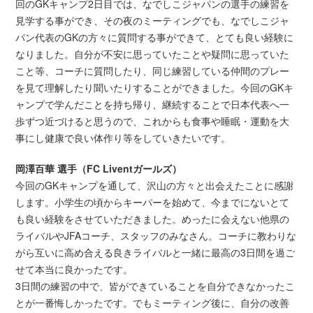
回のGKキャンプ2日目では、なでしこジャパンの選手の練習を
見学する事ができ、その夜のミーティングでも、なでしこジャ
パン代表のGKの方々に質問する事ができて、とても良い経験に
なりました。自分が不安に思っていたことや疑問に思っていた
こと等、コーチに質問したり、同じ練習している仲間のプレー
を見て理解したり聞いたりすることができました。今回のGKキ
ャンプで学んだことを持ち帰り、継続することで日本代表へ一
歩ずつ近づけると思うので、これからも食事や睡眠・運動を大
事にし健康で良い体作り等をしていきたいです。
岡澤百華 選手（FC Liventガールズ）
今回のGKキャンプを通して、沢山の方々と出会えたことに感謝
します。小学生の頃からキーパーを始めて、今までにないとて
も良い経験をさせていただきました。めったに会えない他県の
ライバルやJFAコーチ、スタッフのみなさん。コーチに教わりな
がら互いに高め合える良きライバルと一緒に最高の3日間を過ご
せて本当に良かったです。
3日間の練習の中で、皆ができていることを自分できなかったこ
とが一番悔しかったです。でもミーティング後に、自分の改善