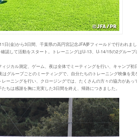
月11日(金)から3日間、千葉県の高円宮記念JFA夢フィールドで行われま
確認して活動をスタート。トレーニングはU-13、U-14/15の2グループ
フィジカル測定、ゲーム、夜は全体でミーティングを行い、キャンプ初
、夜はグループごとのミーティングで、自分たちのトレーニング映像を見
トレーニングを行い、クロージングでは、たくさんの方々の協力があっ
手たちは感謝を胸に充実した3日間を終え、帰路につきました。