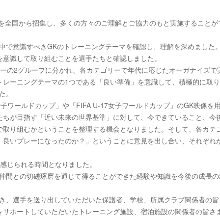
選手を全国から招集し、多くの方々のご理解とご協力のもと実施することが
中で意識すべきGKのトレーニングテーマを確認し、理解を深めました
を意識して取り組むことを選手たちと確認しました。
テゴリーの2グループに分かれ、各カテゴリーで年代に応じたオーガナイズで
トレーニングテーマの1つである「良い準備」を意識して、積極的に取
た。
女子ワールドカップ」や「FIFA U-17女子ワールドカップ」のGK映像を
手たちが目指す「近い未来の世界基準」に対して、今できていること、今
で取り組むかということを整理する機会となりました。そして、各カテ
、良いプレーになったのか？」ということに意見を出し合い、それぞれ
が感じられる時間となりました。
で仲間との切磋琢磨を通じて得ることができた経験や知識を今後の成長の
だき、選手を送り出していただいた保護者、学校、所属クラブ関係者の皆
をサポートしていただいたトレーニング施設、宿泊施設の関係者の皆さ