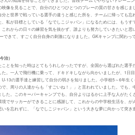
くさんの知識を得ることができました。普段チームでやらないトレーニ
の映像を見ることで、自分のひとつひとつのプレーの質の甘さを感じま
自分と世界で戦っている選手の違うと感じた所を、チームに帰っても忘
た、私が目標としている「なでしこジャパン」になるためには、もうす
、これからの日々の練習を気を抜かず、誰よりも努力していきたいと思
ーできて、すごく自分自身の刺激になりました。GKキャンプに関わっ
ー今治）
たことを知った時はとてもうれしかったですが、全国から選ばれた選手
した。一人で飛行機に乗って、ドキドキしながら向かいましたが、1日
U-13の選手達と練習して自分の弱さを知りました。小学校5～6年生く
ので、周りの人達からも「すごいね！」」と言われていました。でも、
ました。このキーパーキャンプでも、自分よりはるかに上手な人がたく
環境でサッカーができることに感謝して、これからの中学校生活を、が
思いを忘れずに、「なでしこジャパン」という大きな夢に向かって突き