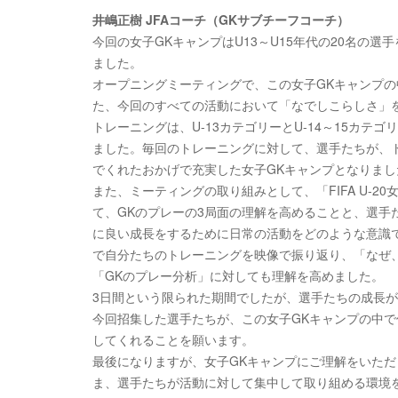
井嶋正樹 JFAコーチ（GKサブチーフコーチ）
今回の女子GKキャンプはU13～U15年代の20名の
ました。
オープニングミーティングで、この女子GKキャンプの
た、今回のすべての活動において「なでしこらしさ」
トレーニングは、U-13カテゴリーとU-14～15カ
ました。毎回のトレーニングに対して、選手たちが、
でくれたおかげで充実した女子GKキャンプとなりまし
また、ミーティングの取り組みとして、「FIFA U-20
て、GKのプレーの3局面の理解を高めることと、選
に良い成長をするために日常の活動をどのような意識
で自分たちのトレーニングを映像で振り返り、「なぜ
「GKのプレー分析」に対しても理解を高めました。
3日間という限られた期間でしたが、選手たちの成長
今回招集した選手たちが、この女子GKキャンプの中
してくれることを願います。
最後になりますが、女子GKキャンプにご理解をいた
ま、選手たちが活動に対して集中して取り組める環境