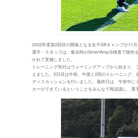
2022年度第2回目の開催となる女子GKキャンプが11
選手・スタッフは、集合時のSmartAmp法検査で陰性を
かれて実施しました。
トレーニング初日はウォーミングアップから始まり、
えました。2日目は午前、午後と2回のトレーニング
ディスカッションを行いました。最終日は、午前中に
カーができているということをみんなで再認識し、選