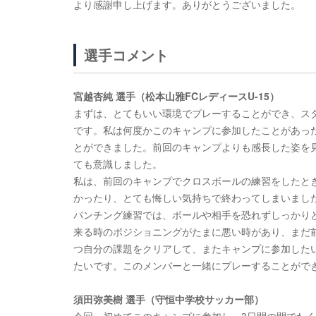
より感謝申し上げます。ありがとうございました。
選手コメント
宮越杏純 選手（松本山雅FCレディースU-15）
まずは、とてもいい環境でプレーすることができ、ス
です。私は何度かこのキャンプに参加したことがあっ
とができました。前回のキャンプよりも感長した姿を
ても意識しました。
私は、前回のキャンプでクロスボールの練習をしたと
かったり、とても悔しい気持ちで終わってしまいまし
パンチング練習では、ボールや相手を恐れずしっかり
来る時のポジショニングがたまに悪い時があり、まだ
つ自分の課題をクリアして、またキャンプに参加した
たいです。このメンバーと一緒にプレーすることがで
須田弥美樹 選手（守恒中学校サッカー部）