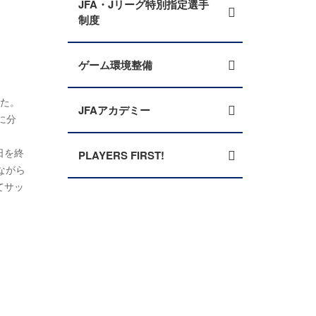
JFA・Jリーグ特別指定選手
制度
ゲーム環境整備
した。
JFAアカデミー
に分
日を終
PLAYERS FIRST!
ながら
てサッ