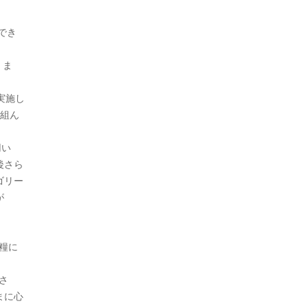
でき
。ま
実施し
り組ん
用い
後さら
ゴリー
が
糧に
さ
まに心