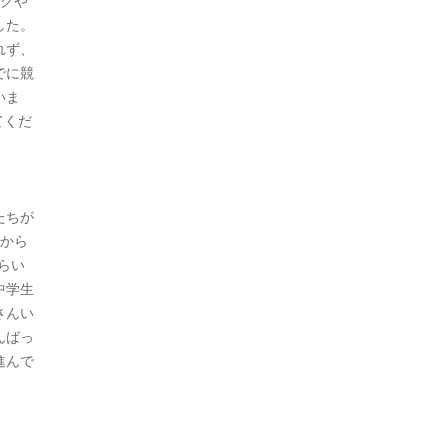
ングや
した。
れず、
でに競
いま
てくだ
たちが
目から
らい
中学生
さんい
んばっ
進んで