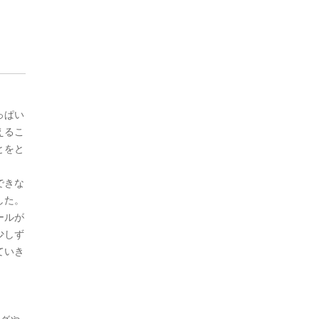
っぱい
えるこ
とをと
できな
した。
ールが
少しず
ていき