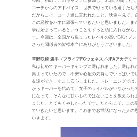
今回、初めてこのキャンプに参加し、3日間の間でた
コーチからのアドバイス、世界で戦っている選手たち
だからこそ、コーチ達に言われたこと、映像を見て、
この経験をバネに頑張っていきたいと思いました。ま
争は始まっているということをずっと頭に入れながら
す。今回は、全国から集まったレベルの高いGKとプレ
さった関係者の皆様本当にありがとうございました。
草野咲綺 選手（フライアFCウェネス／JFAアカデミ
私は初めてキーパーキャンプに選ばれました。選ばれ
集まっていたので、不安や心配の気持ちでいっぱいで
友達ができ、すこし安心しました。トレーニングでは、
からキーパーを始めて、女子のライバルがいなかった
になって、そんなに甘いものではないことを教えられ
ました。とてもくやしかったです。だからこそ、この
ていきたいと思います。これまでお世話になった人の
いきます。