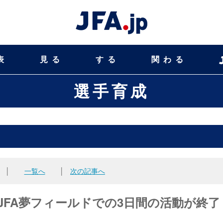
表
見る
する
関わる
選手育成
│
一覧へ
│
次の記事へ
JFA夢フィールドでの3日間の活動が終了