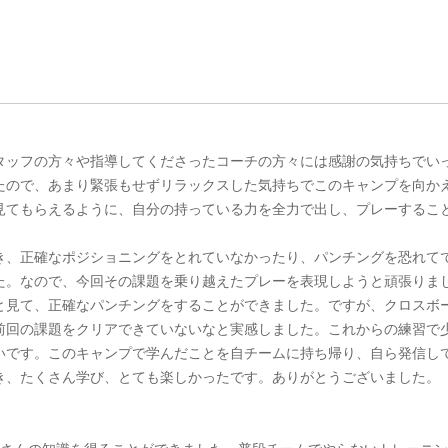
タッフの方々や指導してくださったコーチの方々には感謝の気持ちでい
たので、あまり緊張もせずリラックスした気持ちでこのキャンプを向か
見てもらえるように、自分の持っている力を全力で出し、プレーするこ
き、正確なポジショニングをとれていなかったり、パンチングを恐れて
た。なので、今回その課題を乗り越えたプレーを表現しようと頑張りま
と見て、正確なパンチングをすることができました。ですが、クロスボ
前回の課題をクリアできていないなと実感しました。これからの練習で
いです。このキャンプで学んだことを自チームに持ち帰り、自ら発信し
き、たくさん学び、とても楽しかったです。ありがとうございました。