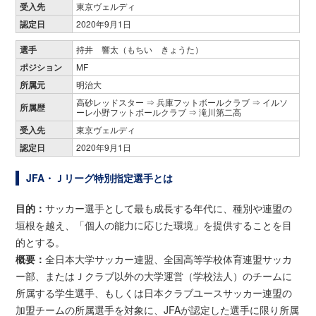
受入先
東京ヴェルディ
認定日
2020年9月1日
選手
持井 響太（もちい きょうた）
ポジション
MF
所属元
明治大
高砂レッドスター ⇒ 兵庫フットボールクラブ ⇒ イルソ
所属歴
ーレ小野フットボールクラブ ⇒ 滝川第二高
受入先
東京ヴェルディ
認定日
2020年9月1日
JFA・Ｊリーグ特別指定選手とは
目的：
サッカー選手として最も成長する年代に、種別や連盟の
垣根を越え、「個人の能力に応じた環境」を提供することを目
的とする。
概要：
全日本大学サッカー連盟、全国高等学校体育連盟サッカ
ー部、またはＪクラブ以外の大学運営（学校法人）のチームに
所属する学生選手、もしくは日本クラブユースサッカー連盟の
加盟チームの所属選手を対象に、JFAが認定した選手に限り所属