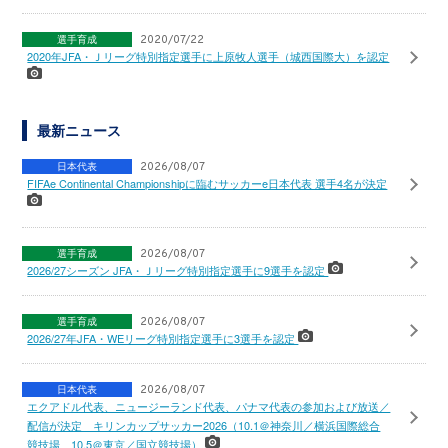
選手育成
2020/07/22
2020年JFA・Ｊリーグ特別指定選手に上原牧人選手（城西国際大）を認定
最新ニュース
日本代表
2026/08/07
FIFAe Continental Championshipに臨むサッカーe日本代表 選手4名が決定
選手育成
2026/08/07
2026/27シーズン JFA・Ｊリーグ特別指定選手に9選手を認定
選手育成
2026/08/07
2026/27年JFA・WEリーグ特別指定選手に3選手を認定
日本代表
2026/08/07
エクアドル代表、ニュージーランド代表、パナマ代表の参加および放送／
配信が決定 キリンカップサッカー2026（10.1＠神奈川／横浜国際総合
競技場、10.5＠東京／国立競技場）