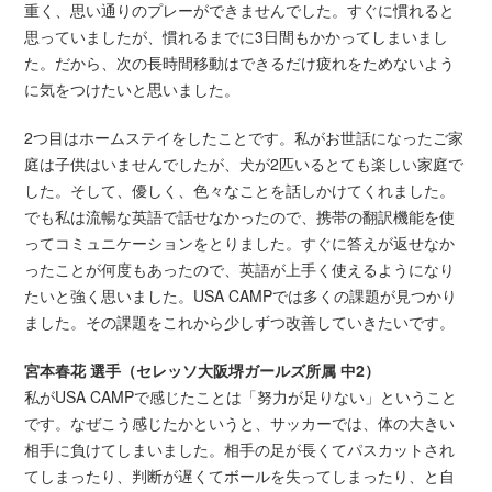
重く、思い通りのプレーができませんでした。すぐに慣れると
思っていましたが、慣れるまでに3日間もかかってしまいまし
た。だから、次の長時間移動はできるだけ疲れをためないよう
に気をつけたいと思いました。
2つ目はホームステイをしたことです。私がお世話になったご家
庭は子供はいませんでしたが、犬が2匹いるとても楽しい家庭で
した。そして、優しく、色々なことを話しかけてくれました。
でも私は流暢な英語で話せなかったので、携帯の翻訳機能を使
ってコミュニケーションをとりました。すぐに答えが返せなか
ったことが何度もあったので、英語が上手く使えるようになり
たいと強く思いました。USA CAMPでは多くの課題が見つかり
ました。その課題をこれから少しずつ改善していきたいです。
宮本春花 選手（セレッソ大阪堺ガールズ所属 中2）
私がUSA CAMPで感じたことは「努力が足りない」ということ
です。なぜこう感じたかというと、サッカーでは、体の大きい
相手に負けてしまいました。相手の足が長くてパスカットされ
てしまったり、判断が遅くてボールを失ってしまったり、と自