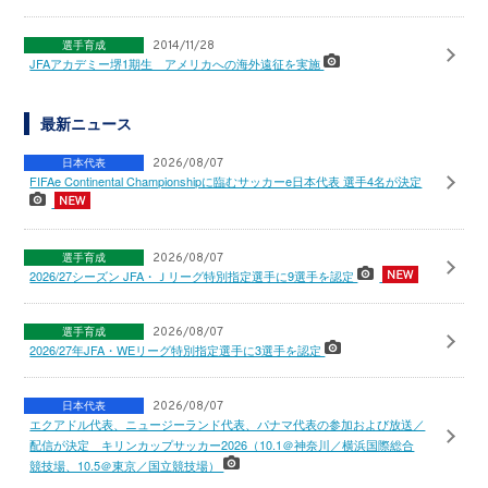
選手育成
2014/11/28
JFAアカデミー堺1期生 アメリカへの海外遠征を実施
最新ニュース
日本代表
2026/08/07
FIFAe Continental Championshipに臨むサッカーe日本代表 選手4名が決定
選手育成
2026/08/07
2026/27シーズン JFA・Ｊリーグ特別指定選手に9選手を認定
選手育成
2026/08/07
2026/27年JFA・WEリーグ特別指定選手に3選手を認定
日本代表
2026/08/07
エクアドル代表、ニュージーランド代表、パナマ代表の参加および放送／
配信が決定 キリンカップサッカー2026（10.1＠神奈川／横浜国際総合
競技場、10.5＠東京／国立競技場）