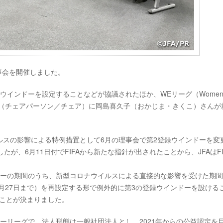
事会を開催しました。
ウインドーを設定することなどが協議されたほか、WEリーグ（Wome
と代表理事（チェアパーソン／チェア）に岡島喜久子（おかじま・きくこ）さんが
ルスの影響による特例措置として6月の理事会で第2登録ウインドーを変
たが、6月11日付でFIFAから新たな指針が出されたことから、JFAはFI
ドーの期間のうち、新型コロナウイルスによる直接的な影響を受けた期
3月27日まで）を再設定する形で例外的に第3の登録ウインドーを設ける
することが決まりました。
ーリーグで、法人形態は一般社団法人とし、2021年からの公益認定を