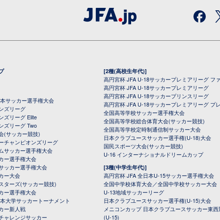
プ
[2種(高校生年代)]
高円宮杯 JFA U-18サッカープレミアリーグ フ
高円宮杯 JFA U-18サッカープレミアリーグ
高円宮杯 JFA U-18サッカープリンスリーグ
全日本サッカー選手権大会
高円宮杯 JFA U-18サッカープレミアリーグ プ
オンズリーグ
全国高等学校サッカー選手権大会
ズリーグ Elite
全国高等学校総合体育大会(サッカー競技)
ンズリーグ Two
全国高等学校定時制通信制サッカー大会
会(サッカー競技)
日本クラブユースサッカー選手権(U-18)大会
ーチャンピオンズリーグ
国民スポーツ大会(サッカー競技)
ムサッカー選手権大会
U-16 インターナショナルドリームカップ
カー選手権大会
サッカー選手権大会
[3種(中学生年代)]
カー大会
高円宮杯 JFA 全日本U-15サッカー選手権大会
スターズ(サッカー競技)
全国中学校体育大会／全国中学校サッカー大会
カー選手権大会
U-13地域サッカーリーグ
日本大学サッカートーナメント
日本クラブユースサッカー選手権(U-15)大会
カー新人戦
メニコンカップ 日本クラブユースサッカー東西
チャレンジサッカー
(U-15)