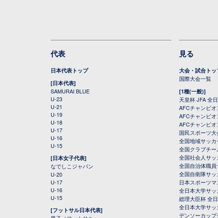
代表
見る
日本代表トップ
大会・試合トッ
国際大会一覧
[日本代表]
SAMURAI BLUE
[1種(一般)]
U-23
天皇杯 JFA 
U-21
AFCチャンピ
U-19
AFCチャンピオン
U-18
AFCチャンピオ
U-17
国民スポーツ大
U-16
全国地域サッカ
U-15
全国クラブチー
全国社会人サッ
[日本女子代表]
全国自治体職員
なでしこジャパン
全国自衛隊サッ
U-20
U-17
日本スポーツマ
U-16
全日本大学サッ
U-15
総理大臣杯 全
全日本大学サッ
[フットサル日本代表]
デンソーカップ