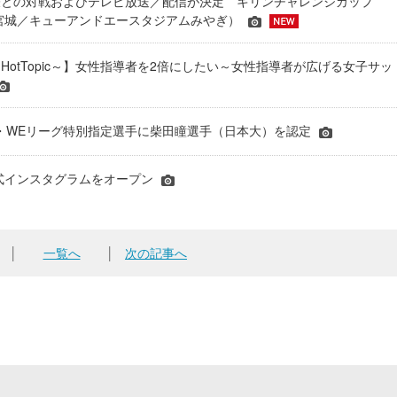
表との対戦およびテレビ放送／配信が決定 キリンチャレンジカップ
24＠宮城／キューアンドエースタジアムみやぎ）
HotTopic～】女性指導者を2倍にしたい～女性指導者が広げる女子サッ
年JFA・WEリーグ特別指定選手に柴田瞳選手（日本大）を認定
式インスタグラムをオープン
│
一覧へ
│
次の記事へ