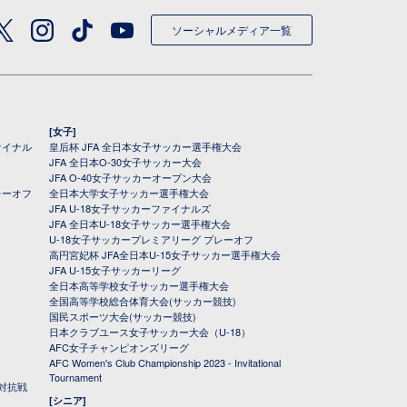
ソーシャルメディア一覧
[女子]
ァイナル
皇后杯 JFA 全日本女子サッカー選手権大会
JFA 全日本O-30女子サッカー大会
JFA O-40女子サッカーオープン大会
レーオフ
全日本大学女子サッカー選手権大会
JFA U-18女子サッカーファイナルズ
JFA 全日本U-18女子サッカー選手権大会
U-18女子サッカープレミアリーグ プレーオフ
高円宮妃杯 JFA全日本U-15女子サッカー選手権大会
JFA U-15女子サッカーリーグ
全日本高等学校女子サッカー選手権大会
全国高等学校総合体育大会(サッカー競技)
国民スポーツ大会(サッカー競技)
日本クラブユース女子サッカー大会（U-18）
AFC女子チャンピオンズリーグ
AFC Women's Club Championship 2023 - Invitational
Tournament
対抗戦
[シニア]