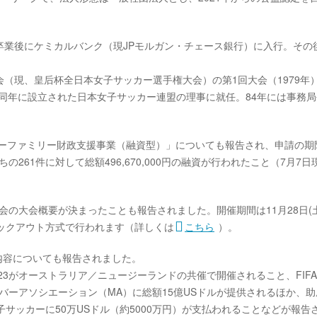
卒業後にケミカルバンク（現JPモルガン・チェース銀行）に入行。その
（現、皇后杯全日本女子サッカー選手権大会）の第1回大会（1979年
同年に設立された日本女子サッカー連盟の理事に就任。84年には事務局
カーファミリー財政支援事業（融資型）」についても報告され、申請の期
の261件に対して総額496,670,000円の融資が行われたこと（7月7日
大会の大会概要が決まったことも報告されました。開催期間は11月28日(
るノックアウト方式で行われます（詳しくは
こちら
）。
の内容についても報告されました。
023がオーストラリア／ニュージーランドの共催で開催されること、FIFA
11の全メンバーアソシエーション（MA）に総額15億USドルが提供されるほか、
子サッカーに50万USドル（約5000万円）が支払われることなどが報告