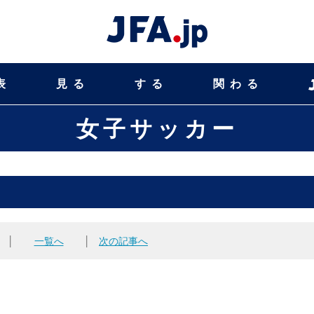
表
見る
する
関わる
女子サッカー
│
一覧へ
│
次の記事へ