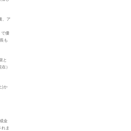
後、ア
）で優
長も
限と
現在）
土)か
助成金
されま