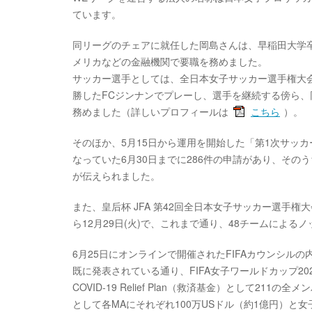
ています。
同リーグのチェアに就任した岡島さんは、早稲田大学
メリカなどの金融機関で要職を務めました。
サッカー選手としては、全日本女子サッカー選手権大会
勝したFCジンナンでプレーし、選手を継続する傍ら、
務めました（詳しいプロフィールは
こちら
）。
そのほか、5月15日から運用を開始した「第1次サッ
なっていた6月30日までに286件の申請があり、そのうち
が伝えられました。
また、皇后杯 JFA 第42回全日本女子サッカー選手権
ら12月29日(火)で、これまで通り、48チームによ
6月25日にオンラインで開催されたFIFAカウンシル
既に発表されている通り、FIFA女子ワールドカップ2
COVID-19 Relief Plan（救済基金）として2
として各MAにそれぞれ100万USドル（約1億円）と女