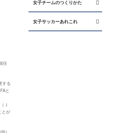
女子チームのつくりかた
女子サッカーあれこれ
n
就任
更する
FAと
間（Ｊ
ことが
目指し