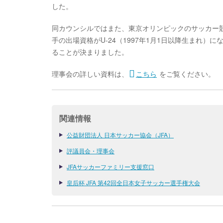
した。
同カウンシルではまた、東京オリンピックのサッカー競技
手の出場資格がU-24（1997年1月1日以降生まれ）
ることが決まりました。
理事会の詳しい資料は、
こちら
をご覧ください。
関連情報
公益財団法人 日本サッカー協会（JFA）
評議員会・理事会
JFAサッカーファミリー支援窓口
皇后杯 JFA 第42回全日本女子サッカー選手権大会