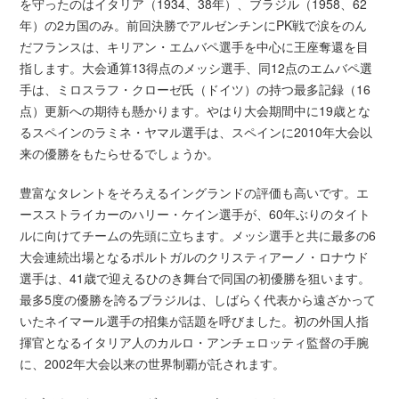
を守ったのはイタリア（1934、38年）、ブラジル（1958、62
年）の2カ国のみ。前回決勝でアルゼンチンにPK戦で涙をのん
だフランスは、キリアン・エムバペ選手を中心に王座奪還を目
指します。大会通算13得点のメッシ選手、同12点のエムバペ選
手は、ミロスラフ・クローゼ氏（ドイツ）の持つ最多記録（16
点）更新への期待も懸かります。やはり大会期間中に19歳とな
るスペインのラミネ・ヤマル選手は、スペインに2010年大会以
来の優勝をもたらせるでしょうか。
豊富なタレントをそろえるイングランドの評価も高いです。エ
ースストライカーのハリー・ケイン選手が、60年ぶりのタイト
ルに向けてチームの先頭に立ちます。メッシ選手と共に最多の6
大会連続出場となるポルトガルのクリスティアーノ・ロナウド
選手は、41歳で迎えるひのき舞台で同国の初優勝を狙います。
最多5度の優勝を誇るブラジルは、しばらく代表から遠ざかって
いたネイマール選手の招集が話題を呼びました。初の外国人指
揮官となるイタリア人のカルロ・アンチェロッティ監督の手腕
に、2002年大会以来の世界制覇が託されます。