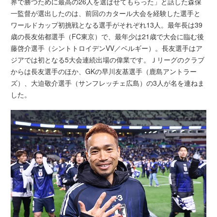
界で勝つために最高の26人を選ばせてもらった」と話した森保
一監督が選出したのは、前回のカタール大会を経験した選手と
ワールドカップ初挑戦となる選手がそれぞれ13人。最年長は39
歳の長友佑都選手（FC東京）で、最年少は21歳で大会に臨む後
藤啓介選手（シントトロイデンVV／ベルギー）。長友選手はア
ジアでは初となる5大会連続出場の偉業です。Ｊリーグのクラブ
からは長友選手のほか、GKの早川友基選手（鹿島アントラー
ズ）、大迫敬介選手（サンフレッチェ広島）の3人が名を連ねま
した。