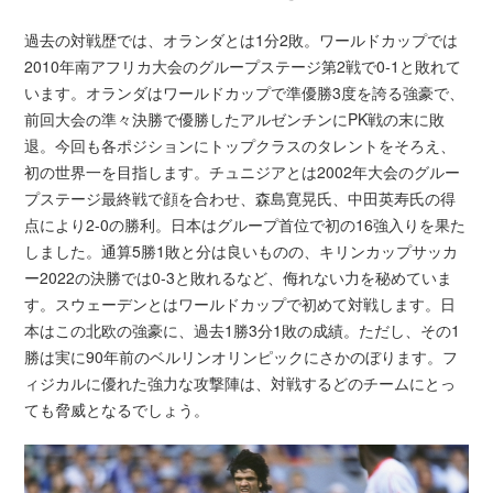
過去の対戦歴では、オランダとは1分2敗。ワールドカップでは
2010年南アフリカ大会のグループステージ第2戦で0-1と敗れて
います。オランダはワールドカップで準優勝3度を誇る強豪で、
前回大会の準々決勝で優勝したアルゼンチンにPK戦の末に敗
退。今回も各ポジションにトップクラスのタレントをそろえ、
初の世界一を目指します。チュニジアとは2002年大会のグルー
プステージ最終戦で顔を合わせ、森島寛晃氏、中田英寿氏の得
点により2-0の勝利。日本はグループ首位で初の16強入りを果た
しました。通算5勝1敗と分は良いものの、キリンカップサッカ
ー2022の決勝では0-3と敗れるなど、侮れない力を秘めていま
す。スウェーデンとはワールドカップで初めて対戦します。日
本はこの北欧の強豪に、過去1勝3分1敗の成績。ただし、その1
勝は実に90年前のベルリンオリンピックにさかのぼります。フ
ィジカルに優れた強力な攻撃陣は、対戦するどのチームにとっ
ても脅威となるでしょう。