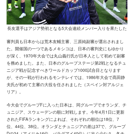
長友選手はアジア勢初となる5大会連続メンバー入りを果たした
審判員も日本からは荒木友輔主審、三原純副審が選出されまし
た。開催国の一つであるメキシコは、日本の審判史にもゆかり
が深く、1970年大会では丸山義行氏が日本人として初めて副審
を務めました。また、日本のグループステージ第2戦となるチュ
ニジア戦が記念すべきワールドカップ1000試合目となります
が、その一戦が行われるモンテレイでは、1986年大会で髙田静
夫氏が初めて主審の大役を任されました（スペイン対アルジェ
リア）。
今大会でグループFに入った日本は、同グループでオランダ、チ
ュニジア、スウェーデンの順に対戦します。今年4月1日に更新
されたFIFAランキングによれば、それぞれの順位は18位、7
位、44位、38位。オランダとチュニジアの差は37で、グループ
Dの24（アメリカ16位、パラグアイ40位）に次ぐ少なさ。各チ