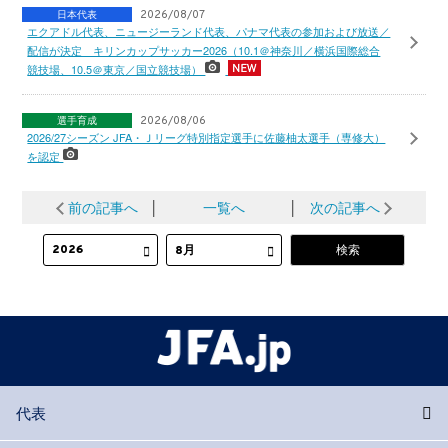
日本代表
2026/08/07
エクアドル代表、ニュージーランド代表、パナマ代表の参加および放送／
配信が決定 キリンカップサッカー2026（10.1＠神奈川／横浜国際総合
競技場、10.5＠東京／国立競技場）
選手育成
2026/08/06
2026/27シーズン JFA・Ｊリーグ特別指定選手に佐藤柚太選手（専修大）
を認定
前の記事へ
│
一覧へ
│
次の記事へ
代表