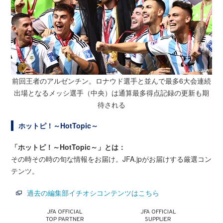
前回王者のアルゼンチン。ロナウド選手と並んで最多6大会連続
出場となるメッシ選手（中央）は
通算最多得点記録の更新も期
待される
ホットピ！～HotTopic～
「ホットピ！～HotTopic～」とは：
その時その時の旬な情報をお届け。JFA.jpがお届けする厳選コン
テンツ。
過去の編集部イチオシコンテンツはこちら
JFA OFFICIAL
JFA OFFICIAL
TOP PARTNER
SUPPLIER