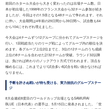
前回のカタール大会から大きく変わったのは出場チーム数。日
本が初出場した1998年のフランス大会から32チーム参加が続き
ましたが、今回はその1.5倍となる48チームで争われます。それ
に伴い、大会期間は4年前の29日間から39日間へ、試合数も64
から104にそれぞれ増えました。
今大会は4チームずつ12グループに分かれてグループステージを
行い、1回戦総当たりのリーグ戦によってグループ内の順位を決
めます。各グループ上位2位までと、3位の12チームのうち成績
上位の8チームを合わせた計32チームが突破。ラウンド32以降
は、負ければ終わりのノックアウト方式で行われます。頂点を
極めるには、これまでより1試合多い8試合を戦い抜かなければ
なりません。
予断を許さぬ戦いが待ち受ける、実力拮抗のグループステー
ジ
8大会連続8度目のワールドカップ出場となるSAMURAI
BLUE（日本代表）の選手は、5月15日に発表されました。「世