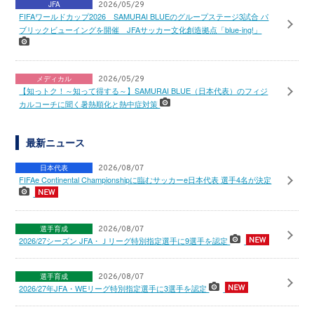
JFA
2026/05/29
FIFAワールドカップ2026 SAMURAI BLUEのグループステージ3試合 パ
ブリックビューイングを開催 JFAサッカー文化創造拠点「blue-ing!」
メディカル
2026/05/29
【知っトク！～知って得する～】SAMURAI BLUE（日本代表）のフィジ
カルコーチに聞く暑熱順化と熱中症対策
最新ニュース
日本代表
2026/08/07
FIFAe Continental Championshipに臨むサッカーe日本代表 選手4名が決定
選手育成
2026/08/07
2026/27シーズン JFA・Ｊリーグ特別指定選手に9選手を認定
選手育成
2026/08/07
2026/27年JFA・WEリーグ特別指定選手に3選手を認定