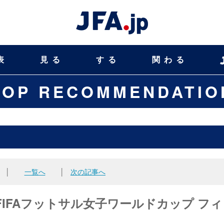
表
見る
する
関わる
TOP RECOMMENDATIO
│
一覧へ
│
次の記事へ
】FIFAフットサル女子ワールドカップ フ