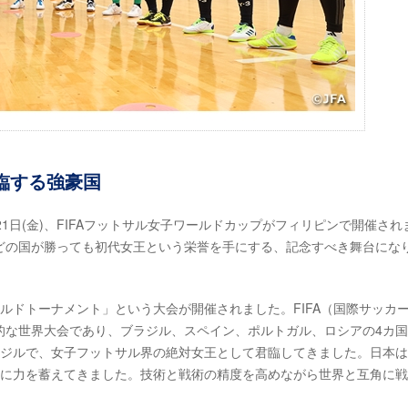
臨する強豪国
1日(金)、FIFAフットサル女子ワールドカップがフィリピンで開催され
どの国が勝っても初代女王という栄誉を手にする、記念すべき舞台にな
ワールドトーナメント」という大会が開催されました。FIFA（国際サッカ
的な世界大会であり、ブラジル、スペイン、ポルトガル、ロシアの4カ
ラジルで、女子フットサル界の絶対女王として君臨してきました。日本は
実に力を蓄えてきました。技術と戦術の精度を高めながら世界と互角に