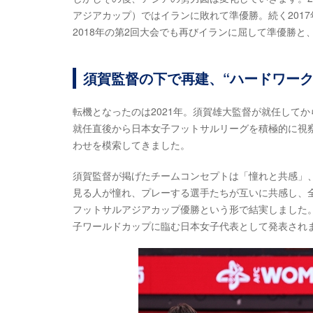
アジアカップ）ではイランに敗れて準優勝。続く201
2018年の第2回大会でも再びイランに屈して準優勝
須賀監督の下で再建、“ハードワーク
転機となったのは2021年。須賀雄大監督が就任して
就任直後から日本女子フットサルリーグを積極的に視
わせを模索してきました。
須賀監督が掲げたチームコンセプトは「憧れと共感」
見る人が憧れ、プレーする選手たちが互いに共感し、
フットサルアジアカップ優勝という形で結実しました。1
子ワールドカップに臨む日本女子代表として発表され