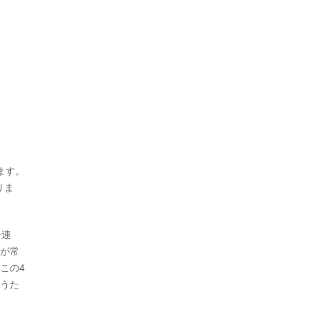
ます。
りま
ー連
国が常
この4
戦うた