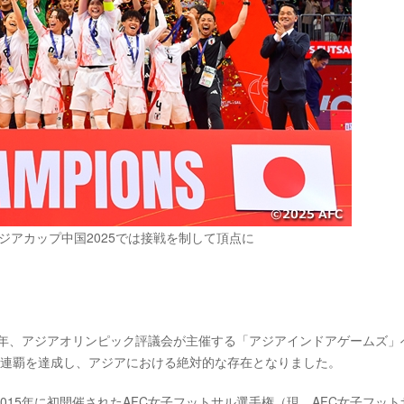
ジアカップ中国2025では接戦を制して頂点に
7年、アジアオリンピック評議会が主催する「アジアインドアゲームズ」
3連覇を達成し、アジアにおける絶対的な存在となりました。
15年に初開催されたAFC女子フットサル選手権（現、AFC女子フット