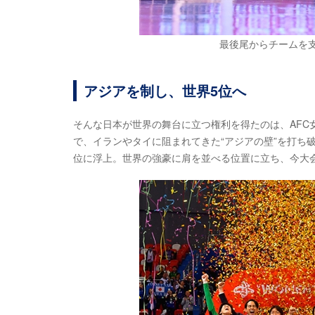
最後尾からチームを
アジアを制し、世界5位へ
そんな日本が世界の舞台に立つ権利を得たのは、AFC
で、イランやタイに阻まれてきた“アジアの壁”を打ち破
位に浮上。世界の強豪に肩を並べる位置に立ち、今大