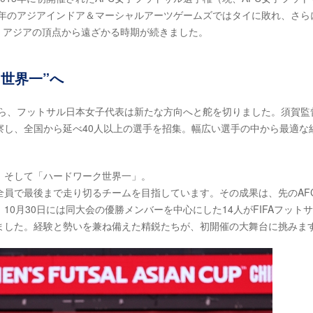
7年のアジアインドア＆マーシャルアーツゲームズではタイに敗れ、さら
と、アジアの頂点から遠ざかる時期が続きました。
世界一”へ
から、フットサル日本女子代表は新たな方向へと舵を切りました。須賀監
察し、全国から延べ40人以上の選手を招集。幅広い選手の中から最適な
、そして「ハードワーク世界一」。
全員で最後まで走り切るチームを目指しています。その成果は、先のAF
0月30日には同大会の優勝メンバーを中心にした14人がFIFAフット
ました。経験と勢いを兼ね備えた精鋭たちが、初開催の大舞台に挑みま