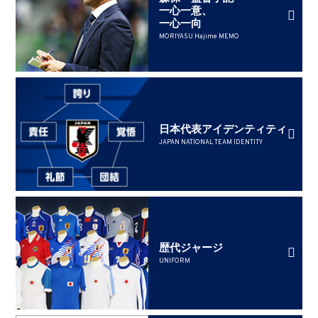
一心一意、
一心一向
MORIYASU Hajime MEMO
日本代表アイデンティティ
JAPAN NATIONAL TEAM IDENTITY
歴代ジャージ
UNIFORM