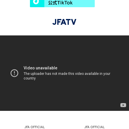
JFATV
JFA OFFICIAL
JFA OFFICIAL