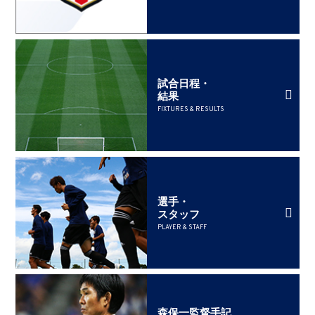
試合日程・
結果
FIXTURES & RESULTS
選手・
スタッフ
PLAYER & STAFF
森保一監督手記