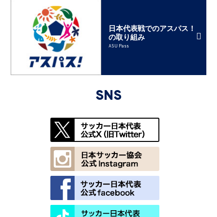
日本代表戦でのアスパス！
の取り組み
ASU Pass
SNS