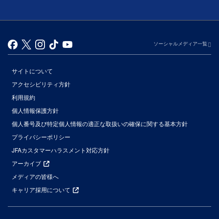
ソーシャルメディア一覧
サイトについて
アクセシビリティ方針
利用規約
個人情報保護方針
個人番号及び特定個人情報の適正な取扱いの確保に関する基本方針
プライバシーポリシー
JFAカスタマーハラスメント対応方針
アーカイブ
メディアの皆様へ
キャリア採用について