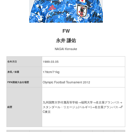
FW
永井 謙佑
NAGAI Kensuke
1989.03.05
生年月日
178cm/71kg
身長／体重
Olympic Football Tournament 2012
FIFA開催大会出場歴
九州国際大学付属高等学校→福岡大学→名古屋グランパス→
スタンダール・リエージュ(ベルギー)→名古屋グランパス→F
経歴
C東京