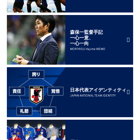
森保一監督手記
一心一意、
一心一向
MORIYASU Hajime MEMO
日本代表アイデンティティ
JAPAN NATIONAL TEAM IDENTITY