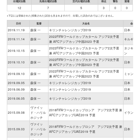
出場試合数
先発出場試合数
交代出場試合数
得点
警告
退場
12
7
5
3
0
0
※下記には登録された(招集された)試合も含まれますので、出場した試合のみではございません。
日付
監督
大会名
会場
2019.11.19
森保 一
キリンチャレンジカップ2019
日本
2022FIFAワールドカップカタール アジア2次予選
2019.11.14
森保 一
キルギス
兼 AFCアジアカップ中国2023 予選
2022FIFAワールドカップカタール アジア2次予選
タジキスタ
2019.10.15
森保 一
兼 AFCアジアカップ中国2023 予選
ン
2022FIFAワールドカップカタール アジア2次予選
2019.10.10
森保 一
日本
兼 AFCアジアカップ中国2023 予選
2022FIFAワールドカップカタール アジア2次予選
2019.09.10
森保 一
ミャンマー
兼 AFCアジアカップ中国2023 予選
2019.09.05
森保 一
キリンチャレンジカップ2019
日本
2019.06.09
森保 一
キリンチャレンジカップ2019
日本
2019.06.05
森保 一
キリンチャレンジカップ2019
日本
ヴァイッ
2018FIFAワールドカップロシア アジア2次予選 兼
2015.09.08
ド・ハリル
イラン
AFCアジアカップUAE2019 予選
ホジッチ
ヴァイッ
2018FIFAワールドカップロシア アジア2次予選 兼
2015.09.03
ド・ハリル
日本
AFCアジアカップUAE2019 予選
ホジッチ