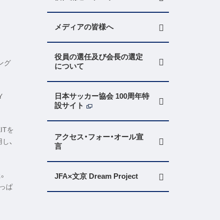
メディアの皆様へ
役員の選任及び会長の選定
ング
について
日本サッカー協会 100周年特
Y
設サイト
ITを
アクセス・フォー・オール宣
用し、
言
た。
JFA×文京 Dream Project
っぱ