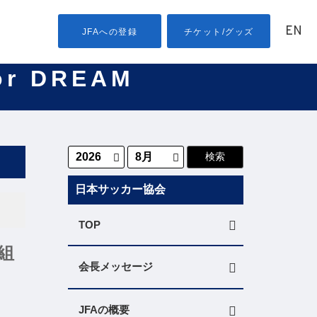
EN
JFAへの登録
チケット/グッズ
or DREAM
日本サッカー協会
TOP
組
会長メッセージ
JFAの概要