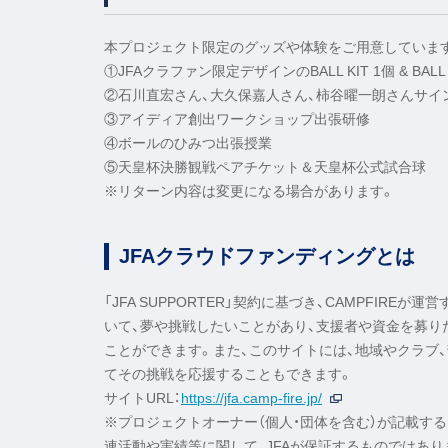
本プロジェクト限定のグッズや体験をご用意していま
①JFAクラファン限定デザインのBALL KIT 1個 & BALL 
②石川直宏さん、大久保嘉人さん、柿谷曜一朗さんサイ
③アイディア創出ワークショップ出張研修
④ボールのひみつ出張授業
⑤天皇杯決勝観戦ペアチケット＆天皇杯公式試合球
※リターン内容は変更になる場合があります。
JFAクラウドファンディングとは
「JFA SUPPORTER」契約に基づき、CAMPFI
いて、夢や挑戦したいことがあり、支援者や資金を募
ことができます。また、このサイトには、地域やクラブ
てその挑戦を応援することもできます。
サイトURL：
https://jfa.camp-fire.jp/
※プロジェクトオーナー（個人・団体を含む）が記載す
連活動や実績等に関して、JFAが保証するものではあり