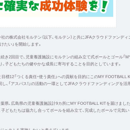
ー社の株式会社モルテン（以下、モルテン）と共にJFAクラウドファンディ
けたい」を開始します。
き続き2回目で、児童養護施設にモルテンの組み立て式ボールとゴール「M
消を図り、子どもたちの健やかな成長に寄与することを目的としています。
標12「つくる責任・使う責任」への貢献を目的にこのMY FOOTBALL K
同し、「アスパス！」の活動の一環としてJFAクラウドファンディングを活
、広島県の児童養護施設計9カ所にMY FOOTBALL KITを届けまし
と、子どもたちは協力し合ってボールを組み立て、完成したボールで元気い