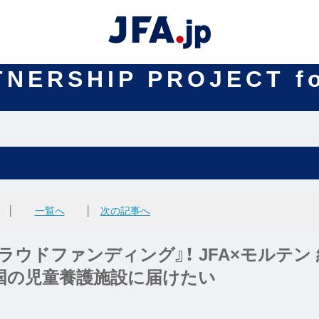
TNERSHIP PROJECT f
│
一覧へ
│
次の記事へ
ラウドファンディング』！ JFA×モルテン 
国の児童養護施設に届けたい