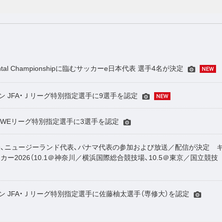
inental Championshipに臨むサッカーe日本代表 選手4名が決定
ーズン JFA・Ｊリーグ特別指定選手に9選手を認定
JFA・WEリーグ特別指定選手に3選手を認定
、ニュージーランド代表、パナマ代表の参加および放送／配信が決定 
ー2026（10.1＠神奈川／横浜国際総合競技場、10.5＠東京／国立競技
ーズン JFA・Ｊリーグ特別指定選手に佐藤柚太選手（専修大）を認定