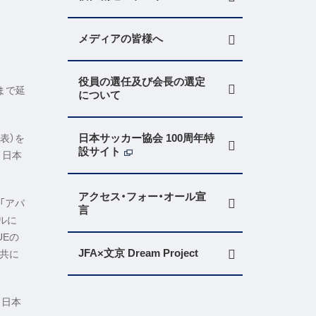
メディアの皆様へ
役員の選任及び会長の選定
まで延
について
日本サッカー協会 100周年特
代表）を
設サイト
、日本
アクセス・フォー・オール宣
「アパ
言
ルに
UEの
JFA×文京 Dream Project
と共に
と日本