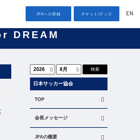
EN
JFAへの登録
チケット/グッズ
or DREAM
日本サッカー協会
TOP
本
会長メッセージ
JFAの概要