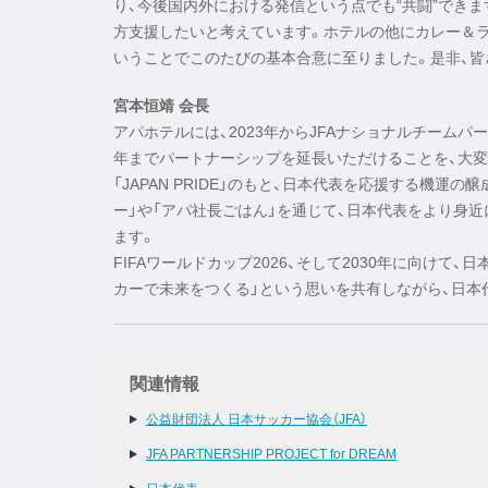
り、今後国内外における発信という点でも“共闘”でき
方支援したいと考えています。ホテルの他にカレー＆ラ
いうことでこのたびの基本合意に至りました。是非、皆
宮本恒靖 会長
アパホテルには、2023年からJFAナショナルチームパ
年までパートナーシップを延長いただけることを、大変
「JAPAN PRIDE」のもと、日本代表を応援する機
ー」や「アパ社長ごはん」を通じて、日本代表をより身
ます。
FIFAワールドカップ2026、そして2030年に向け
カーで未来をつくる」という思いを共有しながら、日本
関連情報
公益財団法人 日本サッカー協会（JFA）
JFA PARTNERSHIP PROJECT for DREAM