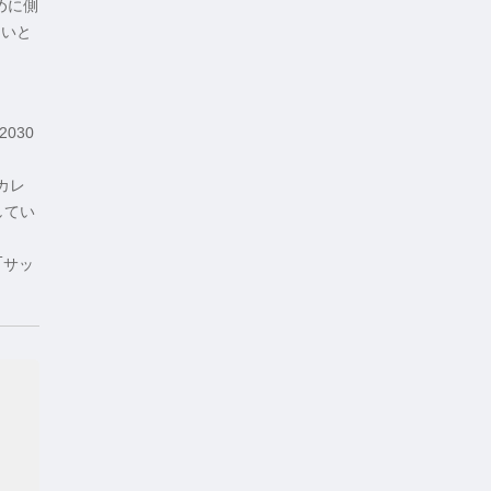
めに側
たいと
030
カレ
してい
「サッ