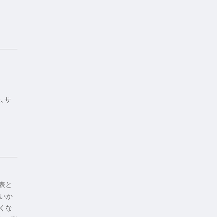
、サ
表と
いか
くな