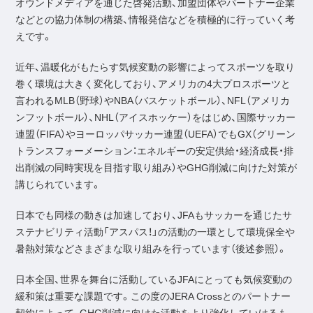
オウンドメディアを通じた啓発活動、加盟団体やパートナー企業
などとの協力体制の構築、情報発信などを積極的に行っていく考
えです。
近年、温暖化がもたらす気候変動の影響によってスポーツを取り
巻く環境は大きく変化しており、アメリカの4大プロスポーツと
言われるMLB（野球）やNBA（バスケットボール）、NFL（アメリカ
ンフットボール）、NHL（アイスホッケー）をはじめ、国際サッカー
連盟（FIFA）やヨーロッパサッカー連盟（UEFA）でもGX（グリーン
トランスフォーメーション：エネルギーの安定供給・経済成長・排
出削減の同時実現を目指す取り組み）やGHG削減に向けた対策が
講じられています。
日本でも同様の動きは加速しており、JFAもサッカーを通じたサ
ステナビリティ活動「アスパス！」の活動の一環として環境保全や
暑熱対策などさまざまな取り組みを行っています（後述参照）。
日本全国、世界を舞台に活動しているJFAにとっても気候変動の
緩和策は重要な課題です。この度のJERA Crossとのパートナー