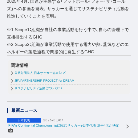
2025年4月、国連が主導する「フットボール・フォー・ザ・ゴール
ズ」への参画を発表。サッカーを通じてサステナビリティ活動を
推進していくことを表明。
※1 Scope1：組織が自社の事業活動を行う中で、自らの管理下で
直接排出するGHG
※2 Scope2：組織が事業活動で使用する電力や熱、蒸気などのエ
ネルギーの製造過程で間接的に発生するGHG
関連情報
公益財団法人 日本サッカー協会（JFA）
JFA PARTNERSHIP PROJECT for DREAM
サステナビリティ活動（アスパス！）
最新ニュース
2026/08/07
日本代表
FIFAe Continental Championshipに臨むサッカーe日本代表 選手4名が決定