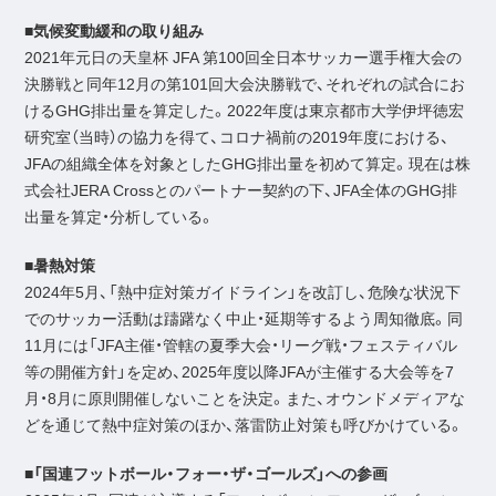
■気候変動緩和の取り組み
2021年元日の天皇杯 JFA 第100回全日本サッカー選手権大会の
決勝戦と同年12月の第101回大会決勝戦で、それぞれの試合にお
けるGHG排出量を算定した。2022年度は東京都市大学伊坪徳宏
研究室（当時）の協力を得て、コロナ禍前の2019年度における、
JFAの組織全体を対象としたGHG排出量を初めて算定。現在は株
式会社JERA Crossとのパートナー契約の下、JFA全体のGHG排
出量を算定・分析している。
■暑熱対策
2024年5月、「熱中症対策ガイドライン」を改訂し、危険な状況下
でのサッカー活動は躊躇なく中止・延期等するよう周知徹底。同
11月には「JFA主催・管轄の夏季大会・リーグ戦・フェスティバル
等の開催方針」を定め、2025年度以降JFAが主催する大会等を7
月・8月に原則開催しないことを決定。また、オウンドメディアな
どを通じて熱中症対策のほか、落雷防止対策も呼びかけている。
■「国連フットボール・フォー・ザ・ゴールズ」への参画