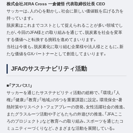
株式会社JERA Cross 一倉健悟 代表取締役社長 CEO
サッカーは、人の心を動かし、社会に新しい価値観を広げる力を
持っています。
脱炭素はこれまでコストとして捉えられることが多い領域でし
たが、今回のJFA様との取り組みを通じて、脱炭素を社会を変革
する価値へと転換する挑戦を進めてまいります。
当社は今後も、脱炭素化に取り組む企業様や法人様とともに、新
たな価値をGXパートナーとして創造してまいります。
JFAのサステナビリティ活動
■「アスパス！」
サッカーを通じたサステナビリティ活動の総称で、「環境」「人
権」「健康」「教育」「地域」の5つを重要課題に設定。環境保全・暑
熱対策やリスペクト・フェアプレーの啓発、女性活躍社会の推進、
またグラスルーツ活動や子どもたちの外遊びの推進、「JFAここ
ろのプロジェクト」など教育への取り組み、スポーツを通じたコ
ミュニティーづくりなど、さまざまな活動を展開している。