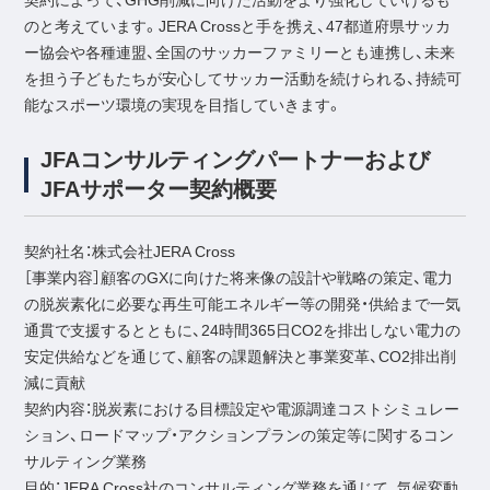
契約によって、GHG削減に向けた活動をより強化していけるも
のと考えています。JERA Crossと手を携え、47都道府県サッカ
ー協会や各種連盟、全国のサッカーファミリーとも連携し、未来
を担う子どもたちが安心してサッカー活動を続けられる、持続可
能なスポーツ環境の実現を目指していきます。
JFAコンサルティングパートナーおよび
JFAサポーター契約概要
契約社名：株式会社JERA Cross
［事業内容］顧客のGXに向けた将来像の設計や戦略の策定、電力
の脱炭素化に必要な再生可能エネルギー等の開発・供給まで一気
通貫で支援するとともに、24時間365日CO2を排出しない電力の
安定供給などを通じて、顧客の課題解決と事業変革、CO2排出削
減に貢献
契約内容：脱炭素における目標設定や電源調達コストシミュレー
ション、ロードマップ・アクションプランの策定等に関するコン
サルティング業務
目的：JERA Cross社のコンサルティング業務を通じて、気候変動