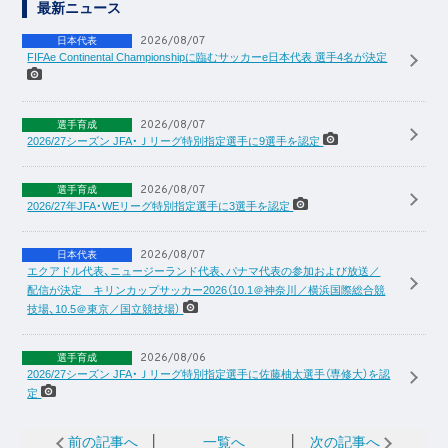
最新ニュース
2026/08/07
日本代表
FIFAe Continental Championshipに臨むサッカーe日本代表 選手4名が決定
2026/08/07
選手育成
2026/27シーズン JFA・Ｊリーグ特別指定選手に9選手を認定
2026/08/07
選手育成
2026/27年JFA・WEリーグ特別指定選手に3選手を認定
2026/08/07
日本代表
エクアドル代表、ニュージーランド代表、パナマ代表の参加および放送／
配信が決定 キリンカップサッカー2026（10.1＠神奈川／横浜国際総合競
技場、10.5＠東京／国立競技場）
2026/08/06
選手育成
2026/27シーズン JFA・Ｊリーグ特別指定選手に佐藤柚太選手（専修大）を認
定
前の記事へ
│
一覧へ
│
次の記事へ