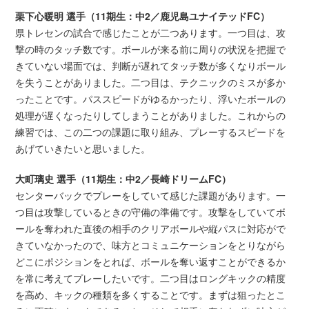
栗下心暖明 選手（11期生：中2／鹿児島ユナイテッドFC）
県トレセンの試合で感じたことが二つあります。一つ目は、攻
撃の時のタッチ数です。ボールが来る前に周りの状況を把握で
きていない場面では、判断が遅れてタッチ数が多くなりボール
を失うことがありました。二つ目は、テクニックのミスが多か
ったことです。パススピードがゆるかったり、浮いたボールの
処理が遅くなったりしてしまうことがありました。これからの
練習では、この二つの課題に取り組み、プレーするスピードを
あげていきたいと思いました。
大町璃史 選手（11期生：中2／長崎ドリームFC）
センターバックでプレーをしていて感じた課題があります。一
つ目は攻撃しているときの守備の準備です。攻撃をしていてボ
ールを奪われた直後の相手のクリアボールや縦パスに対応がで
きていなかったので、味方とコミュニケーションをとりながら
どこにポジションをとれば、ボールを奪い返すことができるか
を常に考えてプレーしたいです。二つ目はロングキックの精度
を高め、キックの種類を多くすることです。まずは狙ったとこ