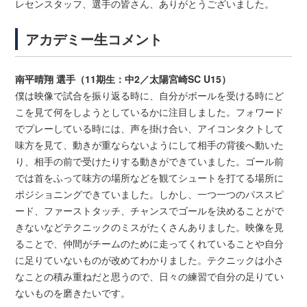
レセンスタッフ、選手の皆さん、ありがとうございました。
アカデミー生コメント
南平晴翔 選手（11期生：中2／太陽宮崎SC U15）
僕は映像で試合を振り返る時に、自分がボールを受ける時にど
こを見て何をしようとしているかに注目しました。フォワード
でプレーしている時には、声を掛け合い、アイコンタクトして
味方を見て、動きが重ならないようにして相手の背後へ動いた
り、相手の前で受けたりする動きができていました。ゴール前
では首をふって味方の場所などを観てシュートを打てる場所に
ポジショニングできていました。しかし、一つ一つのパススピ
ード、ファーストタッチ、チャンスでゴールを決めることがで
きないなどテクニックのミスがたくさんありました。映像を見
ることで、仲間がチームのために走ってくれていることや自分
に足りていないものが改めてわかりました。テクニックは小さ
なことの積み重ねだと思うので、日々の練習で自分の足りてい
ないものを磨きたいです。