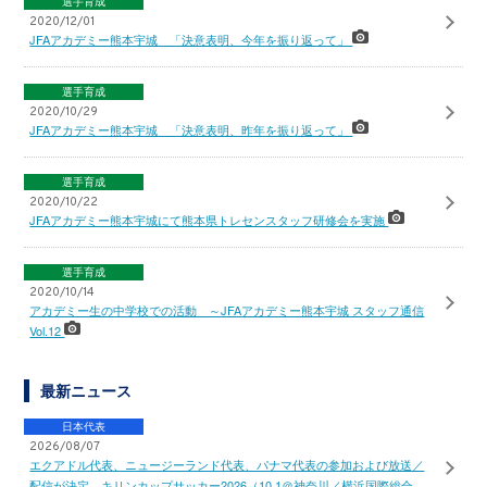
選手育成
2020/12/01
JFAアカデミー熊本宇城 「決意表明、今年を振り返って」
選手育成
2020/10/29
JFAアカデミー熊本宇城 「決意表明、昨年を振り返って」
選手育成
2020/10/22
JFAアカデミー熊本宇城にて熊本県トレセンスタッフ研修会を実施
選手育成
2020/10/14
アカデミー生の中学校での活動 ～JFAアカデミー熊本宇城 スタッフ通信
Vol.12
最新ニュース
日本代表
2026/08/07
エクアドル代表、ニュージーランド代表、パナマ代表の参加および放送／
配信が決定 キリンカップサッカー2026（10.1＠神奈川／横浜国際総合