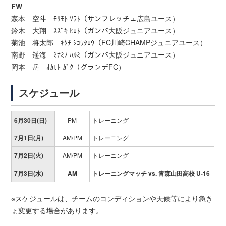
FW
森本 空斗 ﾓﾘﾓﾄ ｿﾗﾄ（サンフレッチェ広島ユース）
鈴木 大翔 ｽｽﾞｷ ﾋﾛﾄ（ガンバ大阪ジュニアユース）
菊池 将太郎 ｷｸﾁ ｼｮｳﾀﾛｳ（FC川崎CHAMPジュニアユース）
南野 遥海 ﾐﾅﾐﾉ ﾊﾙﾐ（ガンバ大阪ジュニアユース）
岡本 岳 ｵｶﾓﾄ ｶﾞｸ（グランデFC）
スケジュール
6月30日(日)
PM
トレーニング
7月1日(月)
AM/PM
トレーニング
7月2日(火)
AM/PM
トレーニング
7月3日(水)
AM
トレーニングマッチ vs. 青森山田高校 U-16
※スケジュールは、チームのコンディションや天候等により急き
ょ変更する場合があります。