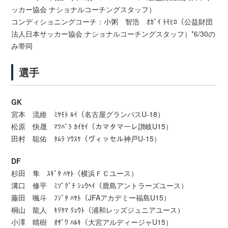
ッカー協会 ナショナルコーチングスタッフ）
コンディショニングコーチ：小粥 智浩 ｵｶﾞｲ ﾄﾓﾋﾛ（公益財団
法人日本サッカー協会 ナショナルコーチングスタッフ）*6/30の
み帯同
選手
GK
宮本 流維 ﾐﾔﾓﾄ ﾙｲ（名古屋グランパスU-18）
松原 快晟 ﾏﾂﾊﾞﾗ ｶｲｾｲ（カマタマーレ讃岐U15）
田村 聡佑 ﾀﾑﾗ ｿｳｽｹ（ヴィッセル神戸U-15）
DF
杉田 隼 ｽｷﾞﾀ ﾊﾔﾄ（横浜ＦＣユース）
溝口 修平 ﾐｿﾞｸﾞﾁ ｼｭｳﾍｲ（鹿島アントラーズユース）
藤田 颯斗 ﾌｼﾞﾀ ﾊﾔﾄ（JFAアカデミー福島U15）
桐山 龍人 ｷﾘﾔﾏ ﾘｭｳﾄ（浦和レッズジュニアユース）
小澤 晴樹 ｵｻﾞﾜ ﾊﾙｷ（大宮アルディージャU15）