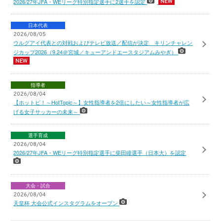
2026/27年JFA・WEリーグ特別指定選手に2選手を認定
日本代表
2026/08/05
ウルグアイ代表との対戦およびテレビ放送／配信が決定 キリンチャレン
ジカップ2026（9.24＠宮城／キューアンドエースタジアムみやぎ）
指導者
2026/08/04
【ホットピ！～HotTopic～】女性指導者を2倍にしたい～女性指導者が広
げる女子サッカーの未来～
選手育成
2026/08/04
2026/27年JFA・WEリーグ特別指定選手に柴田瞳選手（日本大）を認定
大会・試合
2026/08/04
天皇杯 大会公式インスタグラムをオープン