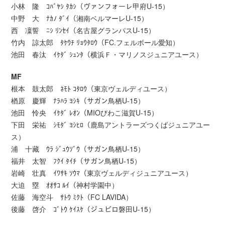
小林 隆 ｺﾊﾞﾔｼ ﾀｶｼ（ヴァンフォーレ甲府U-15）
中野 大 ﾅｶﾉ ﾀﾞｲ（湘南ベルマーレU-15）
西 凜誓 ﾆｼ ﾘﾝｾｲ（名古屋グランパスU-15）
竹内 諒太郎 ﾀｹｳﾁ ﾘｮｳﾀﾛｳ（FC.フェルボール愛知）
池田 春汰 ｲｹﾀﾞ ｼｭﾝﾀ（横浜Ｆ・マリノスジュニアユース）
MF
根本 鼓太郎 ﾈﾓﾄ ｺﾀﾛｳ（東京ヴェルディユース）
楢原 慶輝 ﾅﾗﾊﾗ ﾖｼｷ（サガン鳥栖U-15）
池田 怜央 ｲｹﾀﾞ ﾚｵﾝ（MIOびわこ滋賀U-15）
下田 栄祐 ｼﾓﾀﾞ ﾖｼﾋﾛ（鹿島アントラーズつくばジュニアユー
ス）
浦 十藏 ｳﾗ ｼﾞｭｳｿﾞｳ（サガン鳥栖U-15）
福井 太智 ﾌｸｲ ﾀｲﾁ（サガン鳥栖U-15）
岩崎 壮真 ｲﾜｻｷ ｿｳﾏ（東京ヴェルディジュニアユース）
大迫 塁 ｵｵｻｺ ﾙｲ（神村学園中）
佐藤 海空斗 ｻﾄｳ ﾐｸﾄ（FC LAVIDA）
後藤 啓介 ｺﾞﾄｳ ｹｲｽｹ（ジュビロ磐田U-15）