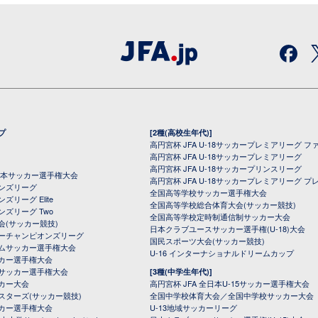
プ
[2種(高校生年代)]
高円宮杯 JFA U-18サッカープレミアリーグ フ
高円宮杯 JFA U-18サッカープレミアリーグ
高円宮杯 JFA U-18サッカープリンスリーグ
全日本サッカー選手権大会
高円宮杯 JFA U-18サッカープレミアリーグ プ
オンズリーグ
全国高等学校サッカー選手権大会
ズリーグ Elite
全国高等学校総合体育大会(サッカー競技)
ンズリーグ Two
全国高等学校定時制通信制サッカー大会
会(サッカー競技)
日本クラブユースサッカー選手権(U-18)大会
ーチャンピオンズリーグ
国民スポーツ大会(サッカー競技)
ムサッカー選手権大会
U-16 インターナショナルドリームカップ
カー選手権大会
サッカー選手権大会
[3種(中学生年代)]
カー大会
高円宮杯 JFA 全日本U-15サッカー選手権大会
スターズ(サッカー競技)
全国中学校体育大会／全国中学校サッカー大会
カー選手権大会
U-13地域サッカーリーグ