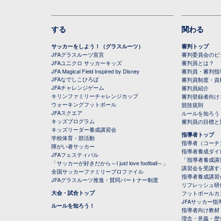
する
関わる
サッカーをしよう！（グラスルーツ）
審判トップ
JFAグラスルーツ宣言
審判委員会のビジ
JFAユニクロ サッカーキッズ
審判員とは？
JFA Magical Field Inspired by Disney
審判員・審判指
JFAなでしこひろば
審判員制度・資
JFAチャレンジゲーム
審判員紹介
キリンファミリーチャレンジカップ
審判登録者向け
ウォーキングフットボール
競技規則
JFAスクエア
ルールを知ろう
キッズプログラム
審判員の目標と
キッズリーダー養成講習会
指導者トップ
学校体育・部活動
指導者（コーチ
障がい者サッカー
指導者養成ダイ
JFAフェスティバル
「指導者養成講
「サッカーが好きだから～I just love football～」
講習会を受講す
全国サッカーファミリープロファイル
指導者養成講習
JFAグラスルーツ推進・賛同パートナー制度
リフレッシュ研
大会・試合トップ
フットボールカ
JFAサッカー指導
ルールを知ろう！
指導者向け教材
理念・意義・歴