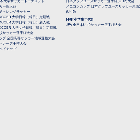
日本大学サッカートーナメント
日本クラブユースサッカー選手権(U-15)大会
カー新人戦
メニコンカップ 日本クラブユースサッカー東西
チャレンジサッカー
(U-15)
 SOCCER 大学日韓（韓日）定期戦
[4種(小学生年代)]
 SOCCER 大学日韓（韓日）新人戦
JFA 全日本U-12サッカー選手権大会
 SOCCER 大学女子日韓（韓日）定期戦
校サッカー選手権大会
ップ 全国高専サッカー地域選抜大会
ッカー選手権大会
ールドカップ