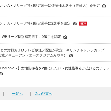
シーズン JFA・Ｊリーグ特別指定選手に佐藤柚太選手（専修大）を認定
ーズン JFA・Ｊリーグ特別指定選手に2選手を認定
JFA・WEリーグ特別指定選手に2選手を認定
表との対戦およびテレビ放送／配信が決定 キリンチャレンジカップ
24＠宮城／キューアンドエースタジアムみやぎ）
HotTopic～】女性指導者を2倍にしたい～女性指導者が広げる女子サッ
│
一覧へ
│
次の記事へ