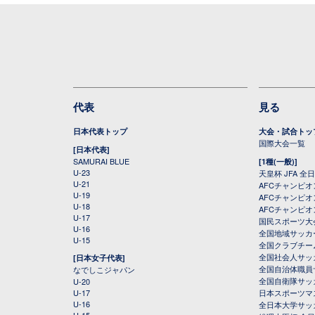
代表
見る
日本代表トップ
大会・試合トッ
国際大会一覧
[日本代表]
SAMURAI BLUE
[1種(一般)]
U-23
天皇杯 JFA 
U-21
AFCチャンピ
U-19
AFCチャンピオン
U-18
AFCチャンピオ
U-17
国民スポーツ大
U-16
全国地域サッカ
U-15
全国クラブチー
全国社会人サッ
[日本女子代表]
全国自治体職員
なでしこジャパン
全国自衛隊サッ
U-20
U-17
日本スポーツマ
U-16
全日本大学サッ