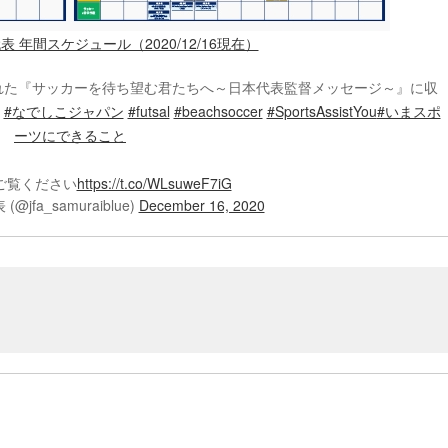
代表 年間スケジュール（2020/12/16現在）
れた『サッカーを待ち望む君たちへ～日本代表監督メッセージ～』に収
#なでしこジャパン
#futsal
#beachsoccer
#SportsAssistYou
#いまスポ
ーツにできること
ご覧ください
https://t.co/WLsuweF7iG
jfa_samuraiblue)
December 16, 2020