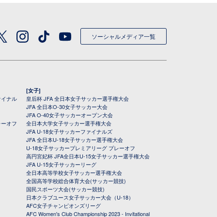
ソーシャルメディア一覧
[女子]
ァイナル
皇后杯 JFA 全日本女子サッカー選手権大会
JFA 全日本O-30女子サッカー大会
JFA O-40女子サッカーオープン大会
レーオフ
全日本大学女子サッカー選手権大会
JFA U-18女子サッカーファイナルズ
JFA 全日本U-18女子サッカー選手権大会
U-18女子サッカープレミアリーグ プレーオフ
高円宮妃杯 JFA全日本U-15女子サッカー選手権大会
JFA U-15女子サッカーリーグ
全日本高等学校女子サッカー選手権大会
全国高等学校総合体育大会(サッカー競技)
国民スポーツ大会(サッカー競技)
日本クラブユース女子サッカー大会（U-18）
AFC女子チャンピオンズリーグ
AFC Women's Club Championship 2023 - Invitational