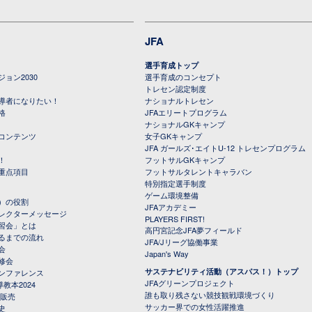
JFA
選手育成トップ
ョン2030
選手育成のコンセプト
トレセン認定制度
導者になりたい！
ナショナルトレセン
格
JFAエリートプログラム
ナショナルGKキャンプ
コンテンツ
女子GKキャンプ
JFA ガールズ･エイトU-12 トレセンプログラム
！
フットサルGKキャンプ
重点項目
フットサルタレントキャラバン
特別指定選手制度
ゲーム環境整備
）の役割
JFAアカデミー
レクターメッセージ
PLAYERS FIRST!
習会」とは
高円宮記念JFA夢フィールド
るまでの流れ
JFA/Jリーグ協働事業
会
Japan's Way
修会
サステナビリティ活動（アスパス！）トップ
ンファレンス
JFAグリーンプロジェクト
教本2024
誰も取り残さない競技観戦環境づくり
 販売
サッカー界での女性活躍推進
史