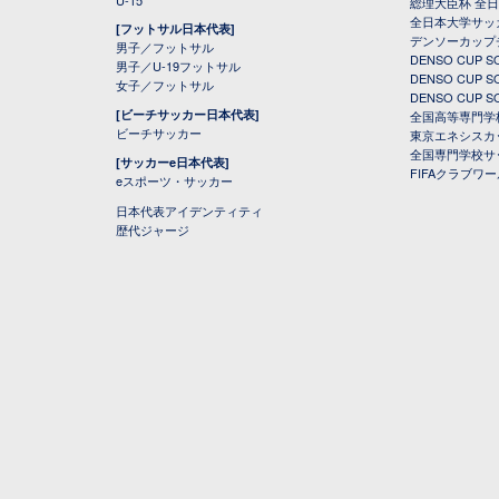
U-15
総理大臣杯 全
全日本大学サッ
[フットサル日本代表]
デンソーカップ
男子／フットサル
DENSO CUP
男子／U-19フットサル
DENSO CUP
女子／フットサル
DENSO CUP
[ビーチサッカー日本代表]
全国高等専門学
ビーチサッカー
東京エネシスカ
全国専門学校サ
[サッカーe日本代表]
FIFAクラブワ
eスポーツ・サッカー
日本代表アイデンティティ
歴代ジャージ