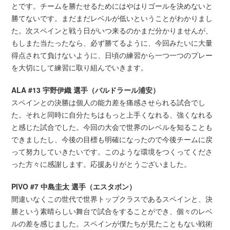
とです。チームを勝たせるためにはやはりゴールを決めないと
勝てないです。まだまだレベルが低いということがわかりまし
た。次スペインと戦う日がいつ来るのかまだ分かりませんが、
もしまた当たったなら、必ず勝てるように、今回みたいに大量
得点されて負けないように、日頃の練習から一つ一つのプレー
を大切にして練習に取り組んでいきます。
ALA #13 宇野伊織 選手（バルドラール浦安）
スペインとの決勝は個人の能力差を痛感させられる試合でし
た。それと同時に自分たちはもっと上手くなれる、強くなれる
と感じた試合でした。今回の大会で世界のレベルを知ることも
できましたし、今後の目標も明確になったので今後チームに戻
って努力していきたいです。このような環境をつくってくださ
った方々に感謝します。応援ありがとうございました。
PIVO #7 中島圭太 選手（エスタボン）
間違いなくこの世代で世界トップクラスであるスペインと、決
勝という素晴らしい舞台で試合をすることができ、個々のレベ
ルの差を感じました。スペインが僕たちが見たこともない戦術