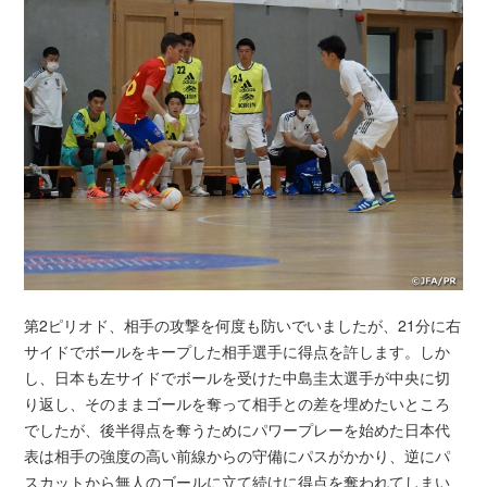
第2ピリオド、相手の攻撃を何度も防いでいましたが、21分に右
サイドでボールをキープした相手選手に得点を許します。しか
し、日本も左サイドでボールを受けた中島圭太選手が中央に切
り返し、そのままゴールを奪って相手との差を埋めたいところ
でしたが、後半得点を奪うためにパワープレーを始めた日本代
表は相手の強度の高い前線からの守備にパスがかかり、逆にパ
スカットから無人のゴールに立て続けに得点を奪われてしまい