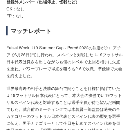
登録外メンバー（出場停止、怪我など）
GK：なし
FP：なし
マッチレポート
Futsal Week U19 Summer Cup - Poreč 2022の決勝がクロアチ
アで6月26日(日)に行われ、スペインと対戦したU-19フットサル
日本代表は良さを出しながらも個のレベルで上回る相手に失点
を重ね、パワープレーで得点を狙うも2-6で敗戦、準優勝で大会
を終えました。
世界最高峰の相手と決勝の舞台で闘うことを目標に掲げていた
U-19フットサル日本代表にとって、本大会の決勝でU-19フット
サルスペイン代表と対峙することは選手全員が待ち望んだ瞬間
でした。試合前のミーティングでは木暮賢一郎監督は過去の全
カテゴリーのフットサル日本代表とスペイン代表の歴史を選手
に伝え、男子カテゴリーとして今日を初めてスペイン代表を倒