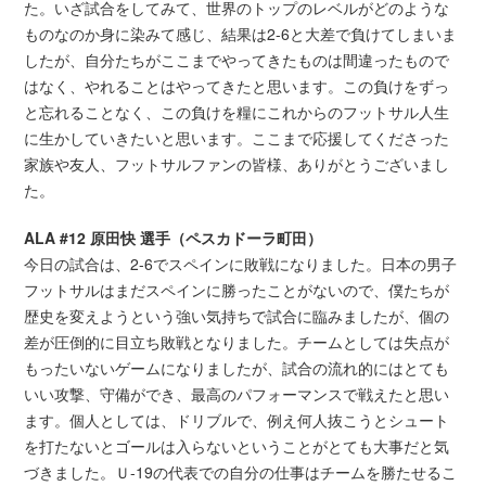
た。いざ試合をしてみて、世界のトップのレベルがどのような
ものなのか身に染みて感じ、結果は2-6と大差で負けてしまいま
したが、自分たちがここまでやってきたものは間違ったもので
はなく、やれることはやってきたと思います。この負けをずっ
と忘れることなく、この負けを糧にこれからのフットサル人生
に生かしていきたいと思います。ここまで応援してくださった
家族や友人、フットサルファンの皆様、ありがとうございまし
た。
ALA #12 原田快 選手（ペスカドーラ町田）
今日の試合は、2-6でスペインに敗戦になりました。日本の男子
フットサルはまだスペインに勝ったことがないので、僕たちが
歴史を変えようという強い気持ちで試合に臨みましたが、個の
差が圧倒的に目立ち敗戦となりました。チームとしては失点が
もったいないゲームになりましたが、試合の流れ的にはとても
いい攻撃、守備ができ、最高のパフォーマンスで戦えたと思い
ます。個人としては、ドリブルで、例え何人抜こうとシュート
を打たないとゴールは入らないということがとても大事だと気
づきました。Ｕ-19の代表での自分の仕事はチームを勝たせるこ