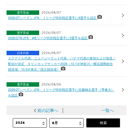
選手育成
2026/08/07
2026/27シーズン JFA・Ｊリーグ特別指定選手に9選手を認定
選手育成
2026/08/07
2026/27年JFA・WEリーグ特別指定選手に3選手を認定
日本代表
2026/08/07
エクアドル代表、ニュージーランド代表、パナマ代表の参加および放送／
配信が決定 キリンカップサッカー2026（10.1＠神奈川／横浜国際総合
競技場、10.5＠東京／国立競技場）
選手育成
2026/08/06
2026/27シーズン JFA・Ｊリーグ特別指定選手に佐藤柚太選手（専修大）
を認定
前の記事へ
│
一覧へ