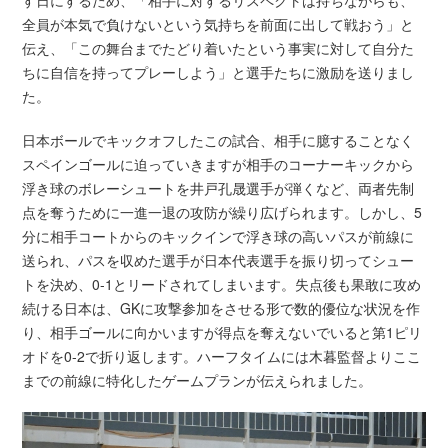
す日にするため、「相手に対するリスペクトは持ちながらも、
全員が本気で負けないという気持ちを前面に出して戦おう」と
伝え、「この舞台までたどり着いたという事実に対して自分た
ちに自信を持ってプレーしよう」と選手たちに激励を送りまし
た。
日本ボールでキックオフしたこの試合、相手に臆することなく
スペインゴールに迫っていきますが相手のコーナーキックから
浮き球のボレーシュートを井戸孔晟選手が弾くなど、両者先制
点を奪うために一進一退の攻防が繰り広げられます。しかし、5
分に相手コートからのキックインで浮き球の高いパスが前線に
送られ、パスを収めた選手が日本代表選手を振り切ってシュー
トを決め、0-1とリードされてしまいます。失点後も果敢に攻め
続ける日本は、GKに攻撃参加をさせる形で数的優位な状況を作
り、相手ゴールに向かいますが得点を奪えないでいると第1ピリ
オドを0-2で折り返します。ハーフタイムには木暮監督よりここ
までの前線に特化したゲームプランが伝えられました。