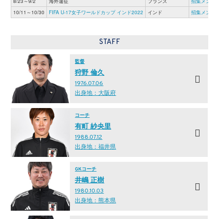
8/23～9/2
海外遠征
フランス
招集メンバ
10/11～10/30
FIFA U-17女子ワールドカップ インド2022
インド
招集メンバ
STAFF
監督
狩野 倫久
1976.07.06
出身地：大阪府
コーチ
有町 紗央里
1988.07.12
出身地：福井県
GKコーチ
井嶋 正樹
1980.10.03
出身地：熊本県