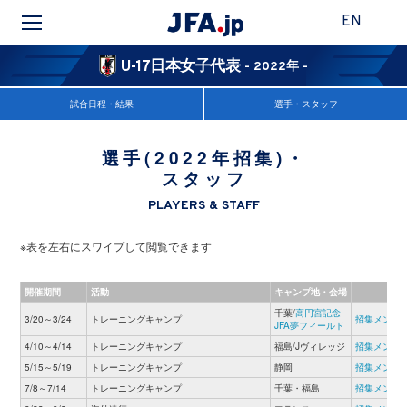
EN
U-17日本女子代表
- 2022年 -
試合日程・結果
選手・スタッフ
選手(2022年招集)・
スタッフ
PLAYERS & STAFF
※表を左右にスワイプして閲覧できます
開催期間
活動
キャンプ地・会場
千葉/
高円宮記念
3/20～3/24
トレーニングキャンプ
招集メンバ
JFA夢フィールド
4/10～4/14
トレーニングキャンプ
福島/Jヴィレッジ
招集メンバ
5/15～5/19
トレーニングキャンプ
静岡
招集メンバ
7/8～7/14
トレーニングキャンプ
千葉・福島
招集メンバ