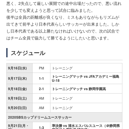
悪く、2失点して厳しい展開での途中出場だったので、悪い流れ
を少しでも変えようと思って試合に臨みました。
後半は全員の距離感が良くなり、ミスもありながらもリズムが
出てきて前半より日本代表らしいサッカーが出来ました。しか
し日本代表である以上勝たなければいけないので、次の試合で
はチーム全員で協力して勝てるようにしたいと思います。
スケジュール
9月16日(水)
PM
トレーニング
トレーニングマッチ vs JFAアカデミー福島
9月17日(木)
1-1
U-18
9月18日(金)
2-1
トレーニングマッチ vs 静岡学園高
9月19日(土)
AM
トレーニング
9月20日(日)
AM
トレーニング
2020SBSカップドリームユースサッカー
9月21日(月・
準決勝 vs 清水エスパルスユース（＠静岡県
1-3