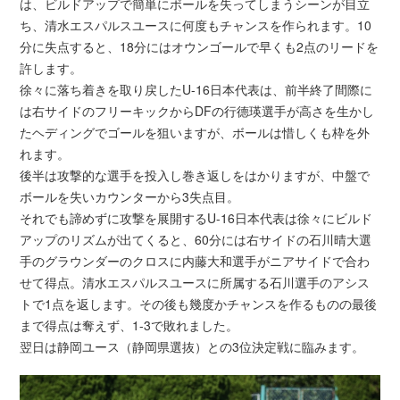
は、ビルドアップで簡単にボールを失ってしまうシーンが目立
ち、清水エスパルスユースに何度もチャンスを作られます。10
分に失点すると、18分にはオウンゴールで早くも2点のリードを
許します。
徐々に落ち着きを取り戻したU-16日本代表は、前半終了間際に
は右サイドのフリーキックからDFの行德瑛選手が高さを生かし
たヘディングでゴールを狙いますが、ボールは惜しくも枠を外
れます。
後半は攻撃的な選手を投入し巻き返しをはかりますが、中盤で
ボールを失いカウンターから3失点目。
それでも諦めずに攻撃を展開するU-16日本代表は徐々にビルド
アップのリズムが出てくると、60分には右サイドの石川晴大選
手のグラウンダーのクロスに内藤大和選手がニアサイドで合わ
せて得点。清水エスパルスユースに所属する石川選手のアシス
トで1点を返します。その後も幾度かチャンスを作るものの最後
まで得点は奪えず、1-3で敗れました。
翌日は静岡ユース（静岡県選抜）との3位決定戦に臨みます。