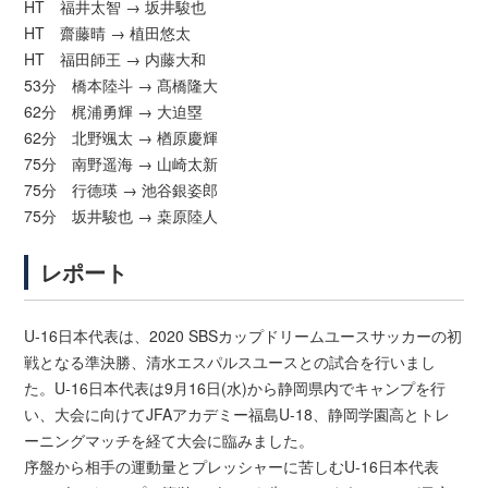
HT 福井太智 → 坂井駿也
HT 齋藤晴 → 植田悠太
HT 福田師王 → 内藤大和
53分 橋本陸斗 → 髙橋隆大
62分 梶浦勇輝 → 大迫塁
62分 北野颯太 → 楢原慶輝
75分 南野遥海 → 山崎太新
75分 行德瑛 → 池谷銀姿郎
75分 坂井駿也 → 桒原陸人
レポート
U-16日本代表は、2020 SBSカップドリームユースサッカーの初
戦となる準決勝、清水エスパルスユースとの試合を行いまし
た。U-16日本代表は9月16日(水)から静岡県内でキャンプを行
い、大会に向けてJFAアカデミー福島U-18、静岡学園高とトレ
ーニングマッチを経て大会に臨みました。
序盤から相手の運動量とプレッシャーに苦しむU-16日本代表