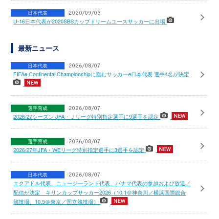
日本代表
2020/09/03
U-16日本代表が2020SBSカップドリームユースサッカーに出場
最新ニュース
日本代表
2026/08/07
FIFAe Continental Championshipに臨むサッカーe日本代表 選手4名が決定
選手育成
2026/08/07
2026/27シーズン JFA・Ｊリーグ特別指定選手に9選手を認定
選手育成
2026/08/07
2026/27年JFA・WEリーグ特別指定選手に3選手を認定
日本代表
2026/08/07
エクアドル代表、ニュージーランド代表、パナマ代表の参加および放送／
配信が決定 キリンカップサッカー2026（10.1＠神奈川／横浜国際総合
競技場、10.5＠東京／国立競技場）