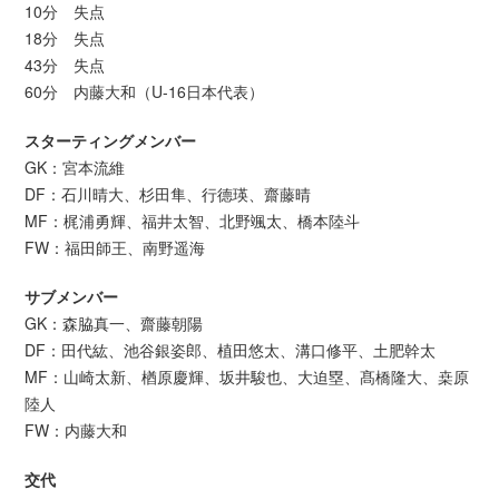
10分 失点
18分 失点
43分 失点
60分 内藤大和（U-16日本代表）
スターティングメンバー
GK：宮本流維
DF：石川晴大、杉田隼、行德瑛、齋藤晴
MF：梶浦勇輝、福井太智、北野颯太、橋本陸斗
FW：福田師王、南野遥海
サブメンバー
GK：森脇真一、齋藤朝陽
DF：田代紘、池谷銀姿郎、植田悠太、溝口修平、土肥幹太
MF：山崎太新、楢原慶輝、坂井駿也、大迫塁、髙橋隆大、桒原
陸人
FW：内藤大和
交代