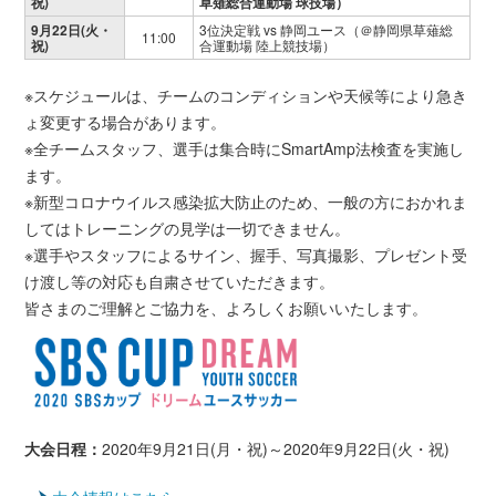
祝)
草薙総合運動場 球技場）
9月22日(火・
3位決定戦 vs 静岡ユース（＠静岡県草薙総
11:00
祝)
合運動場 陸上競技場）
※スケジュールは、チームのコンディションや天候等により急き
ょ変更する場合があります。
※全チームスタッフ、選手は集合時にSmartAmp法検査を実施し
ます。
※新型コロナウイルス感染拡大防止のため、一般の方におかれま
してはトレーニングの見学は一切できません。
※選手やスタッフによるサイン、握手、写真撮影、プレゼント受
け渡し等の対応も自粛させていただきます。
皆さまのご理解とご協力を、よろしくお願いいたします。
大会日程：
2020年9月21日(月・祝)～2020年9月22日(火・祝)