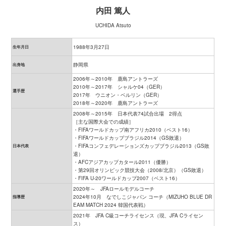
内田 篤人
UCHIDA Atsuto
1988年3月27日
生年月日
静岡県
出身地
2006年～2010年 鹿島アントラーズ
2010年～2017年 シャルケ04（GER）
選手歴
2017年 ウニオン・ベルリン（GER）
2018年～2020年 鹿島アントラーズ
2008年～2015年 日本代表74試合出場 2得点
［主な国際大会での成績］
・FIFAワールドカップ南アフリカ2010（ベスト16）
・FIFAワールドカップブラジル2014（GS敗退）
・FIFAコンフェデレーションズカップブラジル2013（GS敗
日本代表
退）
・AFCアジアカップカタール2011（優勝）
・第29回オリンピック競技大会（2008/北京）（GS敗退）
・FIFA U-20ワールドカップ2007（ベスト16）
2020年～ JFAロールモデルコーチ
2024年10月 なでしこジャパン コーチ（MIZUHO BLUE DR
指導歴
EAM MATCH 2024 韓国代表戦）
2021年 JFA C級コーチライセンス（現、JFA Cライセン
ス）