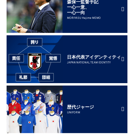
森保一監督手記
一心一意、
一心一向
MORIYASU Hajime MEMO
日本代表アイデンティティ
JAPAN NATIONAL TEAM IDENTITY
歴代ジャージ
UNIFORM