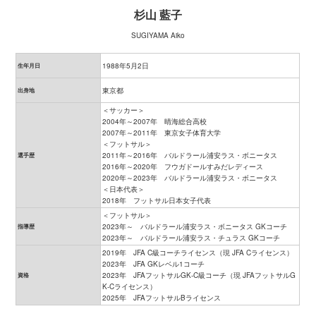
杉山 藍子
SUGIYAMA Aiko
1988年5月2日
生年月日
東京都
出身地
＜サッカー＞
2004年～2007年 晴海総合高校
2007年～2011年 東京女子体育大学
＜フットサル＞
2011年～2016年 バルドラール浦安ラス・ボニータス
選手歴
2016年～2020年 フウガドールすみだレディース
2020年～2023年 バルドラール浦安ラス・ボニータス
＜日本代表＞
2018年 フットサル日本女子代表
＜フットサル＞
2023年～ バルドラール浦安ラス・ボニータス GKコーチ
指導歴
2023年～ バルドラール浦安ラス・チュラス GKコーチ
2019年 JFA C級コーチライセンス（現 JFA Cライセンス）
2023年 JFA GKレベル1コーチ
2023年 JFAフットサルGK-C級コーチ（現 JFAフットサルG
資格
K-Cライセンス）
2025年 JFAフットサルBライセンス