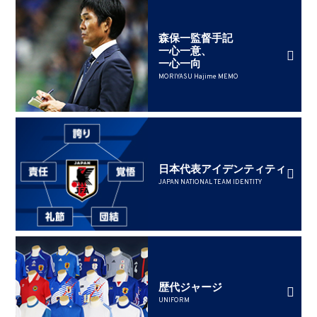
森保一監督手記
一心一意、
一心一向
MORIYASU Hajime MEMO
日本代表アイデンティティ
JAPAN NATIONAL TEAM IDENTITY
歴代ジャージ
UNIFORM