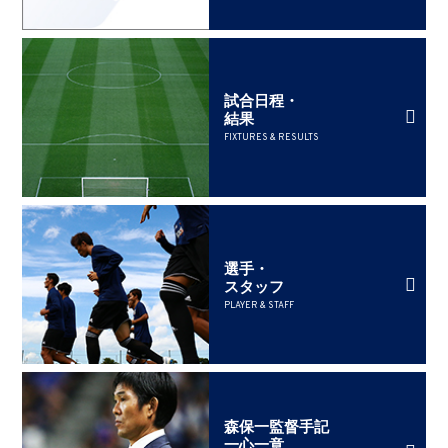
試合日程・
結果
FIXTURES & RESULTS
選手・
スタッフ
PLAYER & STAFF
森保一監督手記
一心一意、