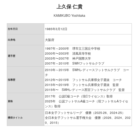
上久保 仁貴
KAMIKUBO Yoshitaka
1985年3月12日
生年月日
大阪府
出身地
1997年～2000年 堺市立三国丘中学校
2000年〜2003年 清風高等学校
選手歴
2003年〜2007年 神戸国際大学
2007年～2010年 SWHフットサルクラブ
2010年～2015年 SWHレディースフットサルクラブ コー
チ
2012年〜2015年 フットサル兵庫県女子選抜 コーチ
指導歴
2015年〜2019年 フットサル兵庫県女子選抜 監督
2015年〜 SWHレディース西宮フットサルクラブ 監督
2017年 公認C級コーチ（現Cライセンス）取得
2025年 公認フットサルA級コーチ（現フットサルAライセ
資格
ンス）取得
日本女子フットサルリーグ 優勝（2025-26、2024-25）
全日本女子フットサル選手権大会 優勝（2026、2024、202
獲得タイトル
0、2015）