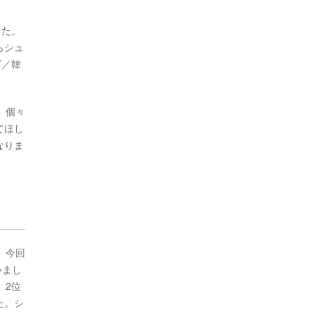
した。
らシュ
ズ／韓
、個々
てほし
なりま
。今回
いまし
、2位
た。シ