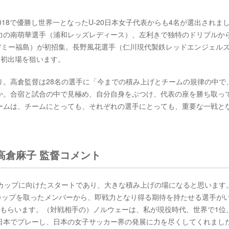
2018で優勝し世界一となったU-20日本女子代表からも4名が選出されま
力の南萌華選手（浦和レッズレディース）、左利きで独特のドリブルか
デミー福島）が初招集。長野風花選手（仁川現代製鉄レッドエンジェル
チ初出場を狙います。
り。高倉監督は28名の選手に「今までの積み上げとチームの規律の中で
か。合宿と試合の中で見極め、自分自身をぶつけ、代表の座を勝ち取っ
ームは、チームにとっても、それぞれの選手にとっても、重要な一戦と
高倉麻子 監督コメント
ドカップに向けたスタートであり、大きな積み上げの場になると思います
ールドカップを取ったメンバーから、即戦力となり得る期待を持たせる選手が
もらいます。（対戦相手の）ノルウェーは、私が現役時代、世界で1位
日本でプレーし、日本の女子サッカー界の発展に力を尽くしてくれまし