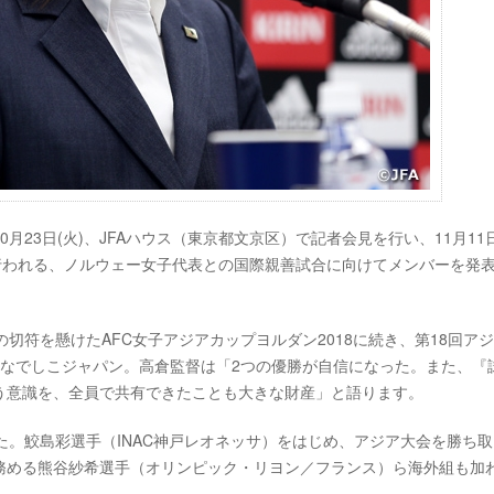
23日(火)、JFAハウス（東京都文京区）で記者会見を行い、11月11
行われる、ノルウェー女子代表との国際親善試合に向けてメンバーを発
の切符を懸けたAFC女子アジアカップヨルダン2018に続き、第18回ア
したなでしこジャパン。高倉監督は「2つの優勝が自信になった。また、『
う意識を、全員で共有できたことも大きな財産」と語ります。
た。鮫島彩選手（INAC神戸レオネッサ）をはじめ、アジア大会を勝ち
務める熊谷紗希選手（オリンピック・リヨン／フランス）ら海外組も加