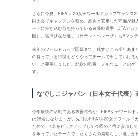
さらに今夏、FIFA U-20女子ワールドカップフランス
同大会でキャプテンを務め、高さと安定した守備が魅
ートに持ち込む形を持っている遠藤純選手（JFAアカ
国）、宮澤ひなた選手（日テレ・ベレーザ）もAマッ
来年のワールドカップ開幕まで、残すところ半年あま
の持っている特徴をどうやってチームで出していける
い」と要望しました。北欧の強豪・ノルウェーとのゲ
す。
なでしこジャパン（日本女子代表）
今年最後の活動である親善試合が、FIFA女子ワール
は28名になりますが、先日のFIFA U-20女子ワ
たので、4名をピックアップして今回の合宿に参加して
を争っていたチームで、たくさんの素晴らしい選手が