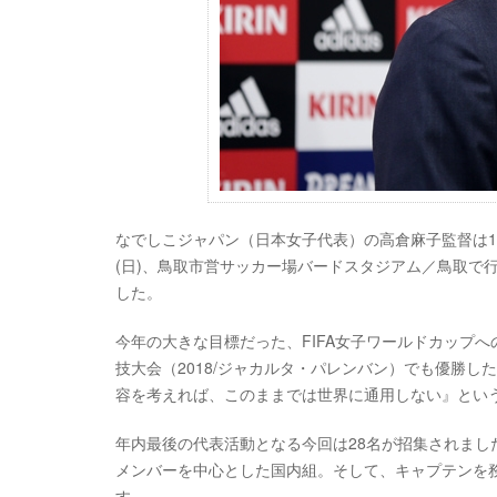
なでしこジャパン（日本女子代表）の高倉麻子監督は10月
(日)、鳥取市営サッカー場バードスタジアム／鳥取で
した。
今年の大きな目標だった、FIFA女子ワールドカップへ
技大会（2018/ジャカルタ・パレンバン）でも優勝
容を考えれば、このままでは世界に通用しない』とい
年内最後の代表活動となる今回は28名が招集されまし
メンバーを中心とした国内組。そして、キャプテンを
す。