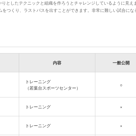
かりとしたテクニックと組織を作ろうとチャレンジしているように見え
ームをつくり、ラストパスを出すことができます。非常に難しい試合にな
内容
一般公開
トレーニング
○
（若葉台スポーツセンター）
M
トレーニング
×
M
トレーニング
×