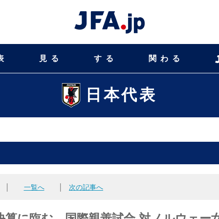
表
見る
する
関わる
日本代表
│
一覧へ
│
次の記事へ
決算に臨む 国際親善試合 対ノルウェー