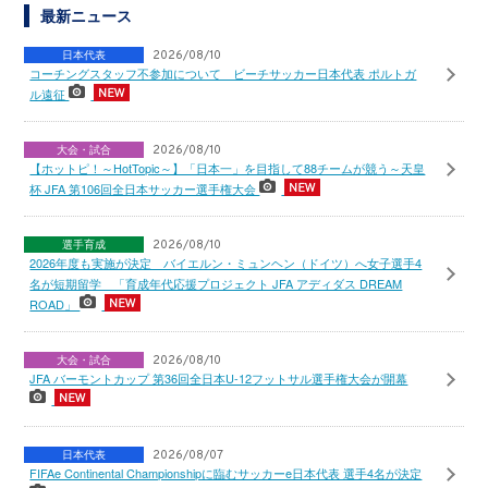
最新ニュース
日本代表
2026/08/10
コーチングスタッフ不参加について ビーチサッカー日本代表 ポルトガ
ル遠征
大会・試合
2026/08/10
【ホットピ！～HotTopic～】「日本一」を目指して88チームが競う～天皇
杯 JFA 第106回全日本サッカー選手権大会
選手育成
2026/08/10
2026年度も実施が決定 バイエルン・ミュンヘン（ドイツ）へ女子選手4
名が短期留学 「育成年代応援プロジェクト JFA アディダス DREAM
ROAD」
大会・試合
2026/08/10
JFA バーモントカップ 第36回全日本U-12フットサル選手権大会が開幕
日本代表
2026/08/07
FIFAe Continental Championshipに臨むサッカーe日本代表 選手4名が決定