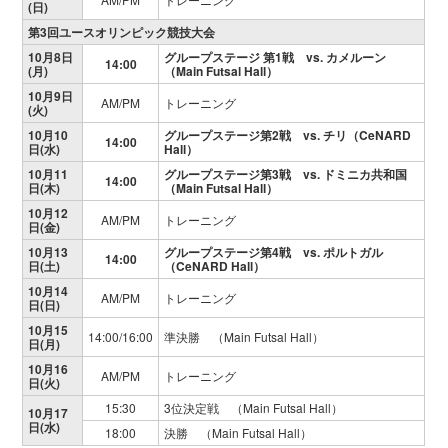
(日)
第3回ユースオリンピック競技大会
10月8日
グループステージ 第1戦 vs. カメルーン
14:00
(月)
（Main Futsal Hall）
10月9日
AM/PM
トレーニング
(火)
10月10
グループステージ第2戦 vs. チリ（CeNARD
14:00
日(水)
Hall）
10月11
グループステージ第3戦 vs. ドミニカ共和国
14:00
日(木)
（Main Futsal Hall）
10月12
AM/PM
トレーニング
日(金)
10月13
グループステージ第4戦 vs. ポルトガル
14:00
日(土)
（CeNARD Hall）
10月14
AM/PM
トレーニング
日(日)
10月15
14:00/16:00
準決勝 （Main Futsal Hall）
日(月)
10月16
AM/PM
トレーニング
日(火)
15:30
3位決定戦 （Main Futsal Hall）
10月17
日(水)
18:00
決勝 （Main Futsal Hall）