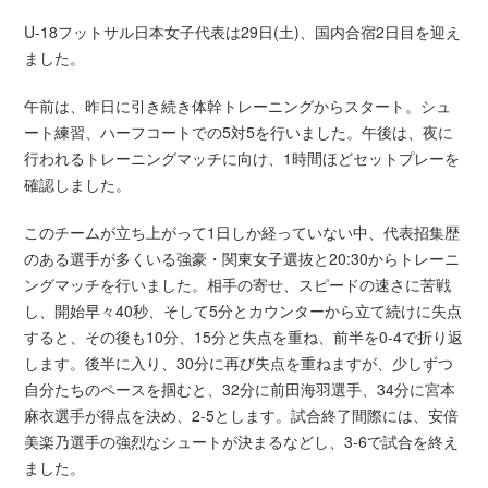
U-18フットサル日本女子代表は29日(土)、国内合宿2日目を迎え
ました。
午前は、昨日に引き続き体幹トレーニングからスタート。シュ
ート練習、ハーフコートでの5対5を行いました。午後は、夜に
行われるトレーニングマッチに向け、1時間ほどセットプレーを
確認しました。
このチームが立ち上がって1日しか経っていない中、代表招集歴
のある選手が多くいる強豪・関東女子選抜と20:30からトレーニ
ングマッチを行いました。相手の寄せ、スピードの速さに苦戦
し、開始早々40秒、そして5分とカウンターから立て続けに失点
すると、その後も10分、15分と失点を重ね、前半を0-4で折り返
します。後半に入り、30分に再び失点を重ねますが、少しずつ
自分たちのペースを掴むと、32分に前田海羽選手、34分に宮本
麻衣選手が得点を決め、2-5とします。試合終了間際には、安倍
美楽乃選手の強烈なシュートが決まるなどし、3-6で試合を終え
ました。