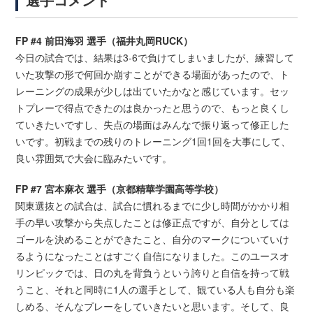
FP #4 前田海羽 選手（福井丸岡RUCK）
今日の試合では、結果は3-6で負けてしまいましたが、練習して
いた攻撃の形で何回か崩すことができる場面があったので、ト
レーニングの成果が少しは出ていたかなと感じています。セッ
トプレーで得点できたのは良かったと思うので、もっと良くし
ていきたいですし、失点の場面はみんなで振り返って修正した
いです。初戦までの残りのトレーニング1回1回を大事にして、
良い雰囲気で大会に臨みたいです。
FP #7 宮本麻衣 選手（京都精華学園高等学校）
関東選抜との試合は、試合に慣れるまでに少し時間がかかり相
手の早い攻撃から失点したことは修正点ですが、自分としては
ゴールを決めることができたこと、自分のマークについていけ
るようになったことはすごく自信になりました。このユースオ
リンピックでは、日の丸を背負うという誇りと自信を持って戦
うこと、それと同時に1人の選手として、観ている人も自分も楽
しめる、そんなプレーをしていきたいと思います。そして、良