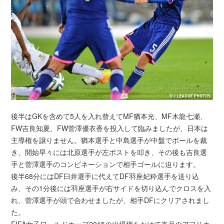
後半はGKを含めて5人を入れ替えてMF猶本光、MF木龍七瀬、
FW吉良知夏、FW菅澤優衣香を投入して臨みましたが、日本は
主導権を譲りません。猶本選手と中島選手が中盤でボールを裁
き、開始早々には北原選手が左ポストを叩き、その後も吉良選
手と菅澤選手のコンビネーションで相手ゴールに迫ります。
後半68分にはDF臼井選手に代えてDF羽座妃粋選手を送り込
み、その1分後には羽座選手が右サイドを切り込んでクロスを入
れ、菅澤選手が頭で合わせましたが、相手DFにクリアされまし
た。
FIFA女子ワールドカップ2015の出場権をかけて来月のアフリカ