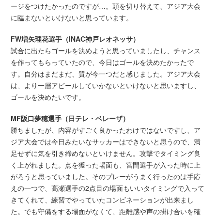
ージをつけたかったのですが…。頭を切り替えて、アジア大会
に臨まないといけないと思っています。
FW増矢理花選手（INAC神戸レオネッサ）
試合に出たらゴールを決めようと思っていましたし、チャンス
を作ってもらっていたので、今日はゴールを決めたかったで
す。自分はまだまだ、質が今一つだと感じました。アジア大会
は、より一層アピールしていかないといけないと思いますし、
ゴールを決めたいです。
MF阪口夢穂選手（日テレ・ベレーザ）
勝ちましたが、内容がすごく良かったわけではないですし、ア
ジア大会では今日みたいなサッカーはできないと思うので、満
足せずに気を引き締めないといけません。攻撃でタイミング良
く上がれました。点を獲った場面も、宮間選手が入った時に上
がろうと思っていました。そのプレーがうまく行ったのは手応
えの一つで、髙瀬選手の2点目の場面もいいタイミングで入って
きてくれて、練習でやっていたコンビネーションが出来まし
た。でも守備をする場面がなくて、距離感や声の掛け合いを確