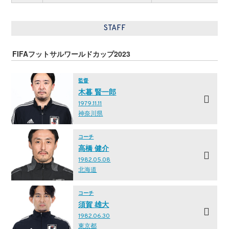
STAFF
FIFAフットサルワールドカップ2023
監督
木暮 賢一郎
1979.11.11
神奈川県
コーチ
高橋 健介
1982.05.08
北海道
コーチ
須賀 雄大
1982.06.30
東京都