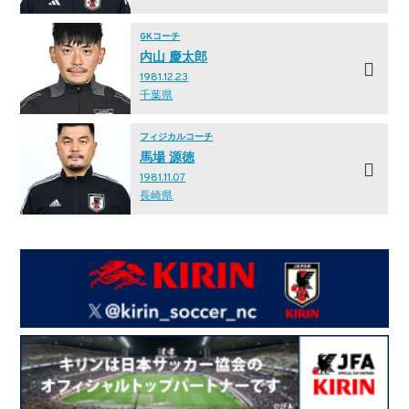
GKコーチ
内山 慶太郎
1981.12.23
千葉県
フィジカルコーチ
馬場 源徳
1981.11.07
長崎県