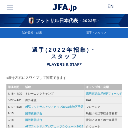
EN
フットサル日本代表
- 2022年 -
試合日程・結果
選手・スタッフ
選手(2022年招集)・
スタッフ
PLAYERS & STAFF
※表を左右にスワイプして閲覧できます
開催期間
活動
キャンプ地・会場
1/18～1/30
トレーニングキャンプ
高円宮記念JFA夢フィールド
招
3/27～4/2
海外遠征
UAE
招
5/17～5/21
AFCフットサルアジアカップ2022東地区予選
マレーシア
招
9/15
国際親善試合
島根／松江市総合体育館
招
9/18
国際親善試合
愛知／スカイホール豊田
招
9/18
AFCフットサルアジアカップクウェート2022
クウェート
招