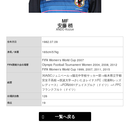
MF
安藤 梢
ANDO Kozue
1982.07.09
生年月日
165cm/57kg
身長／体重
FIFA Women's World Cup 2007
Olympic Football Tournament Women 2004, 2008, 2012
FIFA開催大会出場暦
FIFA Women's World Cup 1999, 2007, 2011, 2015
河内SCジュニベール→陽北中学校サッカー部→栃木県立宇都
宮女子高校→筑波大学→さいたまレイナスFC（現浦和レッズ
経歴
レディース）→FCR2001デュイスブルク（ドイツ）→1.FFC
フランクフルト（ドイツ）
126
出場試合数
19
得点
一覧へ戻る