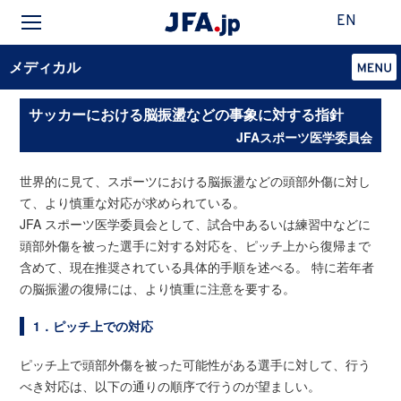
EN
メディカル
サッカーにおける脳振盪などの事象に対する指針
JFAスポーツ医学委員会
世界的に見て、スポーツにおける脳振盪などの頭部外傷に対し
て、より慎重な対応が求められている。
JFA スポーツ医学委員会として、試合中あるいは練習中などに
頭部外傷を被った選手に対する対応を、ピッチ上から復帰まで
含めて、現在推奨されている具体的手順を述べる。 特に若年者
の脳振盪の復帰には、より慎重に注意を要する。
1．ピッチ上での対応
ピッチ上で頭部外傷を被った可能性がある選手に対して、行う
べき対応は、以下の通りの順序で行うのが望ましい。