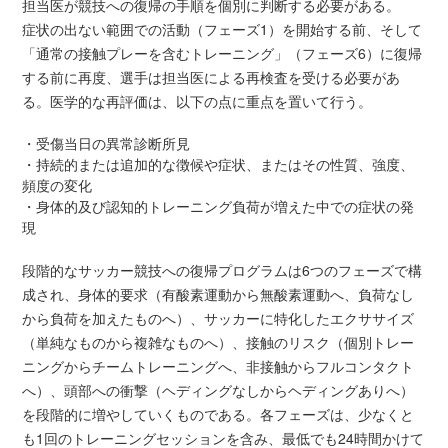
担当医が競技への復帰の手順を個別に判断する必要がある。
症状の出ない範囲での活動（フェーズ1）を開始する前、そして
「通常の接触プレーを含むトレーニング」（フェーズ6）に復帰
する前に再度、選手は担当医による再検査を受ける必要があ
る。医学的な再評価は、以下の点に重点を置いて行う。
・受傷当日の異常診断所見
・持続的または追加的な徴候や症状、またはその性質、強度、
頻度の変化
・身体的及び認知的トレーニング負荷が増えた中での症状の発
現
段階的なサッカー競技への復帰プログラムは6つのフェーズで構
成され、身体的要求（有酸素運動から無酸素運動へ、負荷なし
から負荷を加えたものへ）、サッカーに特化したエクササイズ
（単純なものから複雑なものへ）、接触のリスク（個別トレー
ニングからチームトレーニングへ、非接触からフルコンタクト
へ）、頭部への衝撃（ヘディングなしからヘディングありへ）
を段階的に増やしていくものである。各フェーズは、少なくと
も1回のトレーニングセッションを含み、最低でも24時間かけて