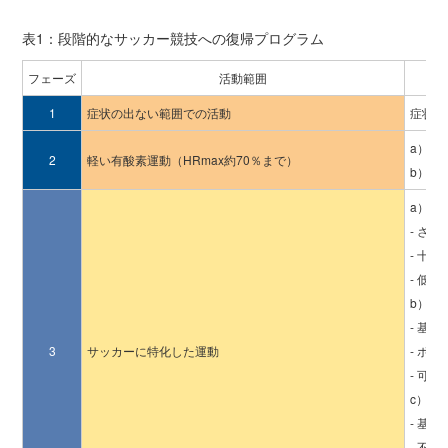
表1：段階的なサッカー競技への復帰プログラム
フェーズ
活動範囲
1
症状の出ない範囲での活動
症状閾
a）エ
2
軽い有酸素運動（HRmax約70％まで）
b）可
a）ピ
- さ
- 十
- 低
b）ボ
- 基
3
サッカーに特化した運動
- ボ
- 可
c）体
- 基
- 不