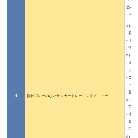
負荷の
ゴール
a）ピ
- 直
- H
- 低
b）テ
- ミ
- シ
- ゴ
- ド
- 基
4
接触プレーのないサッカートレーニングメニュー
c）ボ
- 可
- 体
- 基
- 不
d）強