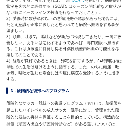
チェックする。可能であれば、
SCAT5
を用いて、脳振盪の
状況を客観的に評価する（SCAT5 はシーズン開始前など症状が
ない時にベースラインの検査を行なっておくこと）。
2）受傷時に数秒単位以上の意識消失や健忘があった場合には、
たとえ意識が正常に復したと思われても病院へ搬送をする事が
望ましい。
3）頭痛、吐き気、嘔吐などが新たに出現してきたり、一向に改
善しない、あるいは悪化するようであれば、専門施設へ搬送す
る。これは脳振盪に併発し得る外傷性頭蓋内出血の可能性を考
慮してのことである。
4）経過が良好であるときは、帰宅を許可するが、24時間以内は
単独での生活は避けるように指導する。また、のちに頭痛、吐
き気、嘔吐が生じた場合には即座に病院を受診するように指導
する。
3．段階的な復帰へのプログラム
段階的なサッカー競技への復帰プログラム（表1）は、脳振盪を
起こしたハイレベルの成人サッカー選手に対し、管理された段
階的な競技の再開を保証することを目的としている。構造的な
損傷（頭蓋内出血や頭蓋骨骨折など）がある選手については、