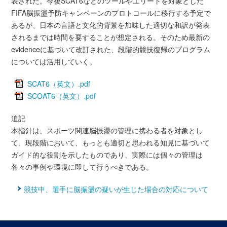
表された。今後SCAT6などのツールやエリートを対象とした
FIFA脳振盪予防キャンペーンのプロトコールに移行する予定で
あるが、日本の言語と文化的背景を加味した適切な和訳が発表
されるまでは時間を要することが想定される。そのため最新の
evidenceに基づいて改訂された、段階的競技復帰のプログラム
については活用していく。
SCAT6（英文）.pdf
SCOAT6（英文）.pdf
追記
本指針は、スポーツ関連脳振盪の管理に携わる者を対象とし
て、現段階において、もっとも適切と思われる知見に基づいて
ガイド的な役割を示したものであり、実際には個々の管理は
各々の事例や環境に即して行うべきである。
競技中、選手に脳振盪の疑いが生じた場合の対応について