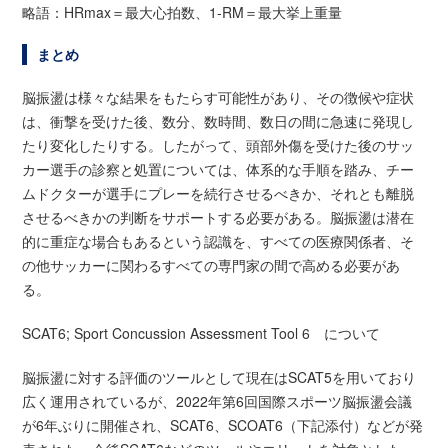
略語：HRmax＝最大心拍数、1-RM＝最大挙上重量
まとめ
脳振盪は様々な結果をもたらす可能性があり、その徴候や症状
は、衝撃を受けた後、数分、数時間、数日の間に急速に発現し
たり変化したりする。したがって、頭部外傷を受けた後のサッ
カー選手の診察と処置については、体系的な手順を踏み、チー
ムドクターが選手にプレーを続行させるべきか、それとも離脱
させるべきかの判断をサポートする必要がある。脳振盪は潜在
的に重症な場合もあるという認識を、すべての医療関係者、そ
の他サッカーに関わるすべての専門家の間で高める必要があ
る。
SCAT6; Sport Concussion Assessment Tool 6 について
脳振盪に対する評価のツールとして現在はSCAT5を用いており
広く運用されているが、2022年第6回国際スポーツ脳振盪会議
が6年ぶりに開催され、SCAT6、SCOAT6（下記添付）などが発