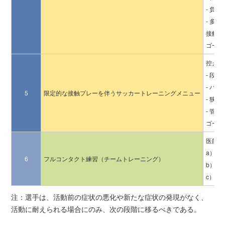
- 負
- 多
接触プ
ゴール
控えめ
- 段
- パ
5
限定的な接触プレーを伴うサッカートレーニングメニュー
- 狭
- 管
ゴール
医師の
a）カ
6
フルコンタクト練習（チームトレーニング）
b）ボ
c）精
注：選手は、活動前の症状の悪化や新たな症状の発現がなく、
活動に耐えられる場合にのみ、次の段階に移るべきである。