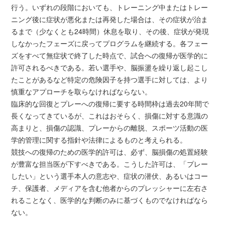
行う。いずれの段階においても、トレーニング中またはトレー
ニング後に症状が悪化または再発した場合は、その症状が治ま
るまで（少なくとも24時間）休息を取り、その後、症状が発現
しなかったフェーズに戻ってプログラムを継続する。各フェー
ズをすべて無症状で終了した時点で、試合への復帰が医学的に
許可されるべきである。若い選手や、脳振盪を繰り返し起こし
たことがあるなど特定の危険因子を持つ選手に対しては、より
慎重なアプローチを取らなければならない。
臨床的な回復とプレーへの復帰に要する時間枠は過去20年間で
長くなってきているが、これはおそらく、損傷に対する意識の
高まりと、損傷の認識、プレーからの離脱、スポーツ活動の医
学的管理に関する指針や法律によるものと考えられる。
競技への復帰のための医学的許可は、必ず、脳損傷の処置経験
が豊富な担当医が下すべきである。こうした許可は、「プレー
したい」という選手本人の意志や、症状の潜伏、あるいはコー
チ、保護者、メディアを含む他者からのプレッシャーに左右さ
れることなく、医学的な判断のみに基づくものでなければなら
ない。