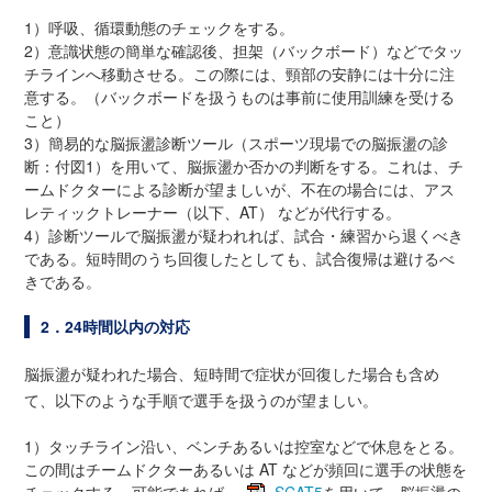
1）呼吸、循環動態のチェックをする。
2）意識状態の簡単な確認後、担架（バックボード）などでタッ
チラインへ移動させる。この際には、頸部の安静には十分に注
意する。（バックボードを扱うものは事前に使用訓練を受ける
こと）
3）簡易的な脳振盪診断ツール（スポーツ現場での脳振盪の診
断：付図1）を用いて、脳振盪か否かの判断をする。これは、チ
ームドクターによる診断が望ましいが、不在の場合には、アス
レティックトレーナー（以下、AT） などが代行する。
4）診断ツールで脳振盪が疑われれば、試合・練習から退くべき
である。短時間のうち回復したとしても、試合復帰は避けるべ
きである。
2．24時間以内の対応
脳振盪が疑われた場合、短時間で症状が回復した場合も含め
て、以下のような手順で選手を扱うのが望ましい。
1）タッチライン沿い、ベンチあるいは控室などで休息をとる。
この間はチームドクターあるいは AT などが頻回に選手の状態を