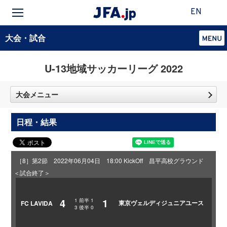
EN
大会・試合
U-13地域サッカーリーグ 2022
大会メニュー
日程・結果
［8］第2節 2022年06月04日 18:00 KickOff 昌平高校グラウンド
＜試合終了＞
4
1
1
前半
1
東京ヴェルディジュニアユース
FC LAVIDA
3
後半
0