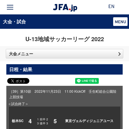
EN
大会・試合
U-13地域サッカーリーグ 2022
大会メニュー
日程・結果
［39］第10節 2022年11月23日 11:00 KickOff 壬生町総合公園陸
上競技場
＜試合終了＞
4
5
1
前半
2
栃木SC
東京ヴェルディジュニアユース
3
後半
3