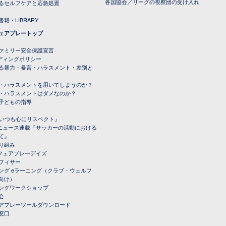
各国協会／リーグの視察団の受け入れ
るセルフケアと応急処置
籍・LIBRARY
ェアプレートップ
ファミリー安全保護宣言
ーディングポリシー
る暴力・暴言・ハラスメント・差別と
・ハラスメントを用いてしまうのか？
・ハラスメントはダメなのか？
子どもの指導
載『いつも心にリスペクト』
ルニュース連載『サッカーの活動における
て』
り組み
トフェアプレーデイズ
フィサー
ング eラーニング（クラブ・ウェルフ
向け）
ングワークショップ
会
アプレーツールダウンロード
窓口