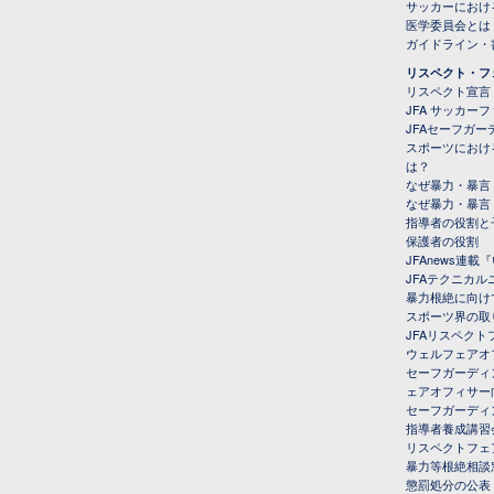
サッカーにおけ
医学委員会とは
ガイドライン・書
リスペクト・フ
リスペクト宣言
JFA サッカー
JFAセーフガ
スポーツにおけ
は？
なぜ暴力・暴言
なぜ暴力・暴言
指導者の役割と
保護者の役割
JFAnews連
JFAテクニカ
暴力根絶に向け
スポーツ界の取
JFAリスペク
ウェルフェアオ
セーフガーディ
ェアオフィサー
セーフガーディ
指導者養成講習
リスペクトフェ
暴力等根絶相談
懲罰処分の公表