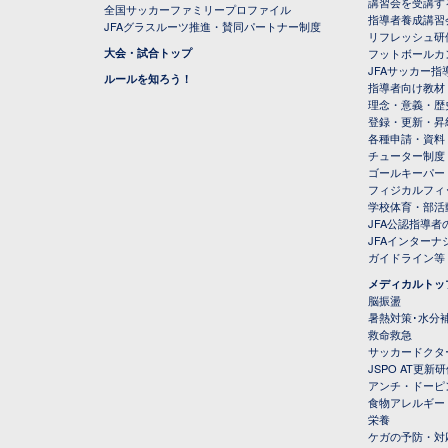
講習会を受講す
全国サッカーファミリープロファイル
指導者養成講習
JFAグラスルーツ推進・賛同パートナー制度
リフレッシュ研
大会・試合トップ
フットボールカ
JFAサッカー指導
ルールを知ろう！
指導者向け教材
理念・意義・歴
登録・更新・昇
各種申請・資料
チューター制度
ゴールキーパー
フィジカルフィ
学校体育・部活
JFA公認指導者
JFAインター
ガイドライン等
メディカルトッ
脳振盪
暑熱対策･水分
救命救急
サッカードクタ
JSPO AT更新
アンチ・ドーピ
食物アレルギー
栄養
ケガの予防・対