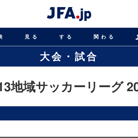
表
見る
する
関わる
大会・試合
-13地域サッカーリーグ 20