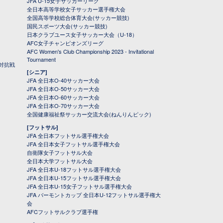
JFA U-15女子サッカーリーグ
全日本高等学校女子サッカー選手権大会
全国高等学校総合体育大会(サッカー競技)
国民スポーツ大会(サッカー競技)
日本クラブユース女子サッカー大会（U-18）
AFC女子チャンピオンズリーグ
AFC Women's Club Championship 2023 - Invitational
Tournament
対抗戦
[シニア]
JFA 全日本O-40サッカー大会
JFA 全日本O-50サッカー大会
JFA 全日本O-60サッカー大会
JFA 全日本O-70サッカー大会
全国健康福祉祭サッカー交流大会(ねんりんピック)
[フットサル]
JFA 全日本フットサル選手権大会
JFA 全日本女子フットサル選手権大会
自衛隊女子フットサル大会
全日本大学フットサル大会
JFA 全日本U-18フットサル選手権大会
JFA 全日本U-15フットサル選手権大会
JFA 全日本U-15女子フットサル選手権大会
JFA バーモントカップ 全日本U-12フットサル選手権大
会
AFCフットサルクラブ選手権