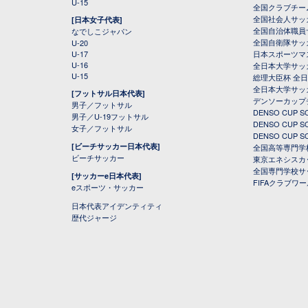
U-15
全国クラブチー
全国社会人サッ
[日本女子代表]
全国自治体職員
なでしこジャパン
全国自衛隊サッ
U-20
U-17
日本スポーツマ
U-16
全日本大学サッ
U-15
総理大臣杯 全
全日本大学サッ
[フットサル日本代表]
デンソーカップ
男子／フットサル
DENSO CUP
男子／U-19フットサル
DENSO CUP
女子／フットサル
DENSO CUP
[ビーチサッカー日本代表]
全国高等専門学
ビーチサッカー
東京エネシスカ
全国専門学校サ
[サッカーe日本代表]
FIFAクラブワ
eスポーツ・サッカー
日本代表アイデンティティ
歴代ジャージ