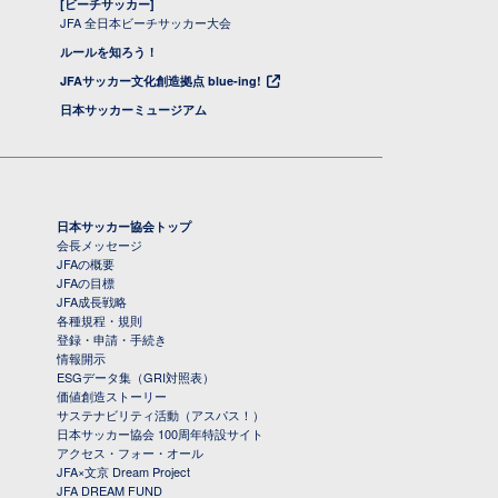
[ビーチサッカー]
JFA 全日本ビーチサッカー大会
ルールを知ろう！
JFAサッカー文化創造拠点 blue-ing!
日本サッカーミュージアム
日本サッカー協会トップ
会長メッセージ
JFAの概要
JFAの目標
JFA成長戦略
各種規程・規則
登録・申請・手続き
情報開示
ESGデータ集（GRI対照表）
価値創造ストーリー
サステナビリティ活動（アスパス！）
日本サッカー協会 100周年特設サイト
アクセス・フォー・オール
JFA×文京 Dream Project
JFA DREAM FUND