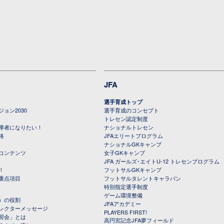
JFA
選手育成トップ
ョン2030
選手育成のコンセプト
トレセン認定制度
導者になりたい！
ナショナルトレセン
格
JFAエリートプログラム
ナショナルGKキャンプ
コンテンツ
女子GKキャンプ
JFA ガールズ･エイトU-12 トレセンプログラム
！
フットサルGKキャンプ
重点項目
フットサルタレントキャラバン
特別指定選手制度
ゲーム環境整備
）の役割
JFAアカデミー
レクターメッセージ
PLAYERS FIRST!
習会」とは
高円宮記念JFA夢フィールド