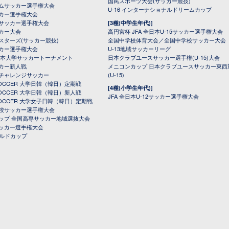
国民スポーツ大会(サッカー競技)
ムサッカー選手権大会
U-16 インターナショナルドリームカップ
カー選手権大会
サッカー選手権大会
[3種(中学生年代)]
カー大会
高円宮杯 JFA 全日本U-15サッカー選手権大会
スターズ(サッカー競技)
全国中学校体育大会／全国中学校サッカー大会
カー選手権大会
U-13地域サッカーリーグ
日本大学サッカートーナメント
日本クラブユースサッカー選手権(U-15)大会
カー新人戦
メニコンカップ 日本クラブユースサッカー東西
チャレンジサッカー
(U-15)
 SOCCER 大学日韓（韓日）定期戦
[4種(小学生年代)]
 SOCCER 大学日韓（韓日）新人戦
JFA 全日本U-12サッカー選手権大会
 SOCCER 大学女子日韓（韓日）定期戦
校サッカー選手権大会
ップ 全国高専サッカー地域選抜大会
ッカー選手権大会
ールドカップ