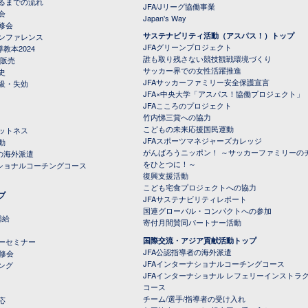
るまでの流れ
JFA/Jリーグ協働事業
会
Japan's Way
修会
サステナビリティ活動（アスパス！）トップ
ンファレンス
JFAグリーンプロジェクト
教本2024
誰も取り残さない競技観戦環境づくり
 販売
サッカー界での女性活躍推進
史
JFAサッカーファミリー安全保護宣言
級・失効
JFA×中央大学「アスパス！協働プロジェクト」
JFAこころのプロジェクト
竹内悌三賞への協力
こどもの未来応援国民運動
ットネス
JFAスポーツマネジャーズカレッジ
動
がんばろうニッポン！ ～サッカーファミリーの
の海外派遣
をひとつに！～
ナショナルコーチングコース
復興支援活動
こども宅食プロジェクトへの協力
プ
JFAサステナビリティレポート
（PDFファイル）
国連グローバル・コンパクトへの参加
補給
寄付月間賛同パートナー活動
国際交流・アジア貢献活動トップ
ーセミナー
JFA公認指導者の海外派遣
研修会
JFAインターナショナルコーチングコース
ング
JFAインターナショナル レフェリーインストラ
コース
チーム/選手/指導者の受け入れ
応