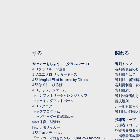
する
関わる
サッカーをしよう！（グラスルーツ）
審判トップ
JFAグラスルーツ宣言
審判委員会のビジ
JFAユニクロ サッカーキッズ
審判員とは？
JFA Magical Field Inspired by Disney
審判員・審判指
JFAなでしこひろば
審判員制度・資
JFAチャレンジゲーム
審判員紹介
キリンファミリーチャレンジカップ
審判登録者向け
ウォーキングフットボール
競技規則
JFAスクエア
ルールを知ろう
キッズプログラム
審判員の目標と
キッズリーダー養成講習会
指導者トップ
学校体育・部活動
指導者（コーチ
障がい者サッカー
指導者養成ダイ
JFAフェスティバル
「指導者養成講
「サッカーが好きだから～I just love football～」