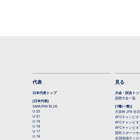
代表
見る
日本代表トップ
大会・試合トッ
国際大会一覧
[日本代表]
SAMURAI BLUE
[1種(一般)]
U-23
天皇杯 JFA 
U-21
AFCチャンピ
U-19
AFCチャンピオン
U-18
AFCチャンピオ
U-17
国民スポーツ大
U-16
全国地域サッカ