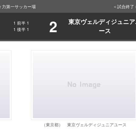
f 等々力第一サッカー場
＜試合終了
2
東京ヴェルディジュニア
1
前半
1
1
後半
1
ース
（東京都） 東京ヴェルディジュニアユース