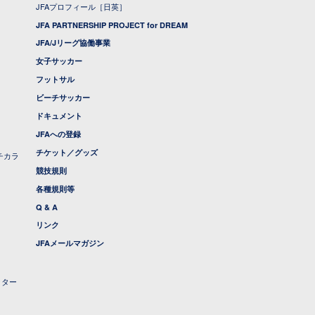
JFAプロフィール［日英］
JFA PARTNERSHIP PROJECT for DREAM
JFA/Jリーグ協働事業
女子サッカー
フットサル
ビーチサッカー
ドキュメント
JFAへの登録
チケット／グッズ
チカラ
競技規則
各種規則等
Q & A
リンク
JFAメールマガジン
クター