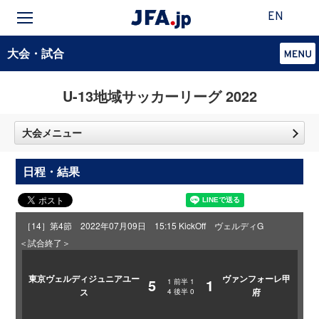
EN
大会・試合
U-13地域サッカーリーグ 2022
大会メニュー
日程・結果
［14］第4節 2022年07月09日 15:15 KickOff ヴェルディG
＜試合終了＞
東京ヴェルディジュニアユー
ヴァンフォーレ甲
5
1
1
前半
1
ス
府
4
後半
0