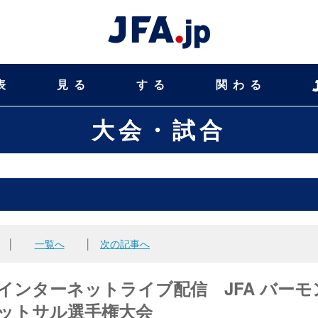
表
見る
する
関わる
大会・試合
│
一覧へ
│
次の記事へ
Vにてインターネットライブ配信 JFA バーモ
2フットサル選手権大会