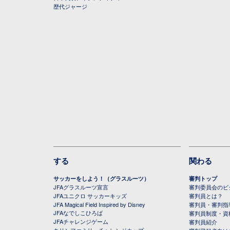
歴代ジャージ
する
関わる
サッカーをしよう！（グラスルーツ）
審判トップ
JFAグラスルーツ宣言
審判委員会のビジ
JFAユニクロ サッカーキッズ
審判員とは？
JFA Magical Field Inspired by Disney
審判員・審判指
JFAなでしこひろば
審判員制度・資
JFAチャレンジゲーム
審判員紹介