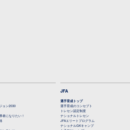
JFA
選手育成トップ
ョン2030
選手育成のコンセプト
トレセン認定制度
導者になりたい！
ナショナルトレセン
格
JFAエリートプログラム
ナショナルGKキャンプ