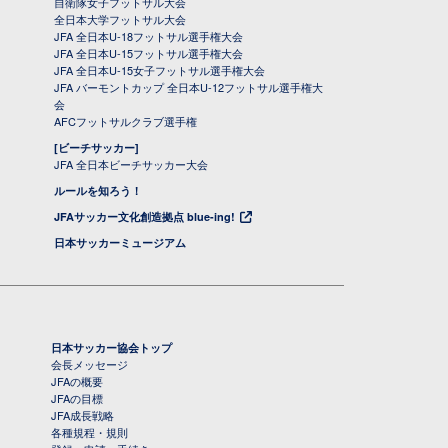
自衛隊女子フットサル大会
全日本大学フットサル大会
JFA 全日本U-18フットサル選手権大会
JFA 全日本U-15フットサル選手権大会
JFA 全日本U-15女子フットサル選手権大会
JFA バーモントカップ 全日本U-12フットサル選手権大
会
AFCフットサルクラブ選手権
[ビーチサッカー]
JFA 全日本ビーチサッカー大会
ルールを知ろう！
JFAサッカー文化創造拠点 blue-ing!
日本サッカーミュージアム
日本サッカー協会トップ
会長メッセージ
JFAの概要
JFAの目標
JFA成長戦略
各種規程・規則