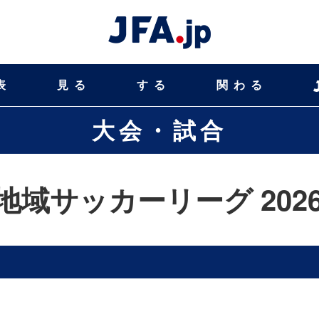
表
見る
する
関わる
大会・試合
3地域サッカーリーグ 202