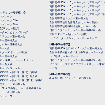
高円宮杯 JFA U-18サッカープレミアリーグ フ
高円宮杯 JFA U-18サッカープレミアリーグ
高円宮杯 JFA U-18サッカープリンスリーグ
全日本サッカー選手権大会
高円宮杯 JFA U-18サッカープレミアリーグ プ
オンズリーグ
全国高等学校サッカー選手権大会
ズリーグ Elite
全国高等学校総合体育大会(サッカー競技)
ンズリーグ Two
全国高等学校定時制通信制サッカー大会
会(サッカー競技)
日本クラブユースサッカー選手権(U-18)大会
ーチャンピオンズリーグ
国民スポーツ大会(サッカー競技)
ムサッカー選手権大会
U-16 インターナショナルドリームカップ
カー選手権大会
サッカー選手権大会
[3種(中学生年代)]
カー大会
高円宮杯 JFA 全日本U-15サッカー選手権大会
スターズ(サッカー競技)
全国中学校体育大会／全国中学校サッカー大会
カー選手権大会
U-13地域サッカーリーグ
日本大学サッカートーナメント
日本クラブユースサッカー選手権(U-15)大会
カー新人戦
メニコンカップ 日本クラブユースサッカー東西
チャレンジサッカー
(U-15)
 SOCCER 大学日韓（韓日）定期戦
[4種(小学生年代)]
 SOCCER 大学日韓（韓日）新人戦
JFA 全日本U-12サッカー選手権大会
 SOCCER 大学女子日韓（韓日）定期戦
校サッカー選手権大会
ップ 全国高専サッカー地域選抜大会
ッカー選手権大会
ールドカップ