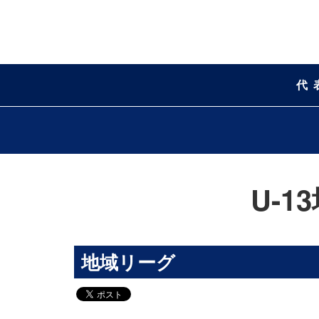
代
U-1
地域リーグ