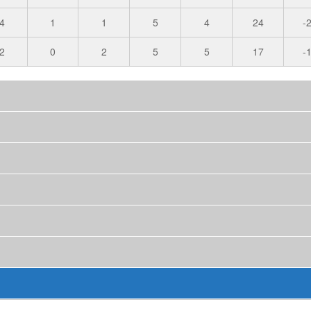
4
1
1
5
4
24
-
2
0
2
5
5
17
-