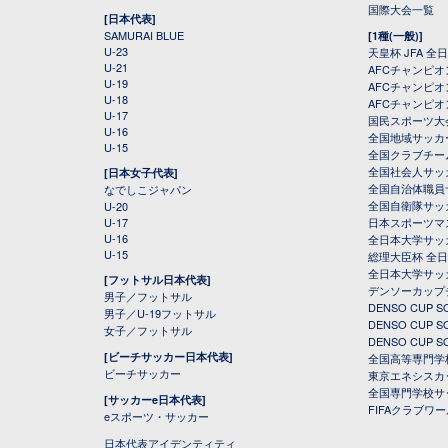
国際大会一覧
[日本代表]
SAMURAI BLUE
[1種(一般)]
U-23
天皇杯 JFA 
U-21
AFCチャンピ
U-19
AFCチャンピオン
U-18
AFCチャンピオ
U-17
国民スポーツ大
U-16
全国地域サッカ
U-15
全国クラブチー
全国社会人サッ
[日本女子代表]
全国自治体職員
なでしこジャパン
全国自衛隊サッ
U-20
U-17
日本スポーツマ
U-16
全日本大学サッ
U-15
総理大臣杯 全
全日本大学サッ
[フットサル日本代表]
デンソーカップ
男子／フットサル
DENSO CUP
男子／U-19フットサル
DENSO CUP
女子／フットサル
DENSO CUP
[ビーチサッカー日本代表]
全国高等専門学
ビーチサッカー
東京エネシスカ
全国専門学校サ
[サッカーe日本代表]
FIFAクラブワ
eスポーツ・サッカー
日本代表アイデンティティ