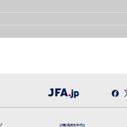
プ
[2種(高校生年代)]