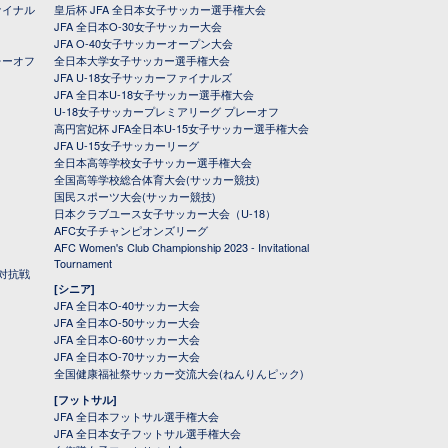
ァイナル
皇后杯 JFA 全日本女子サッカー選手権大会
JFA 全日本O-30女子サッカー大会
JFA O-40女子サッカーオープン大会
レーオフ
全日本大学女子サッカー選手権大会
JFA U-18女子サッカーファイナルズ
JFA 全日本U-18女子サッカー選手権大会
U-18女子サッカープレミアリーグ プレーオフ
高円宮妃杯 JFA全日本U-15女子サッカー選手権大会
JFA U-15女子サッカーリーグ
全日本高等学校女子サッカー選手権大会
全国高等学校総合体育大会(サッカー競技)
国民スポーツ大会(サッカー競技)
日本クラブユース女子サッカー大会（U-18）
AFC女子チャンピオンズリーグ
AFC Women's Club Championship 2023 - Invitational
Tournament
対抗戦
[シニア]
JFA 全日本O-40サッカー大会
JFA 全日本O-50サッカー大会
JFA 全日本O-60サッカー大会
JFA 全日本O-70サッカー大会
全国健康福祉祭サッカー交流大会(ねんりんピック)
[フットサル]
JFA 全日本フットサル選手権大会
JFA 全日本女子フットサル選手権大会