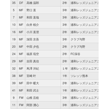
35
DF
高橋 温郎
2年
浦和レッズジュニアユース
5
MF
野口 直
3年
浦和レッズジュニアユース
7
MF
和田 直哉
3年
浦和レッズジュニアユース
10
MF
白井 桜介
3年
浦和レッズジュニアユース
16
MF
小川 直澄
2年
浦和レッズジュニアユース
19
MF
深田 京吾
3年
クラブ与野
20
MF
中田 夕也
2年
クラブ与野
24
MF
福原 琉空
2年
FC深谷
29
MF
吉田 真信
2年
浦和レッズジュニアユース
32
MF
蔦澤 洋紀
１年
浦和レッズジュニアユース
38
MF
宮崎 叶
1年
ソレッソ熊本
39
MF
田中 暖大
2年
浦和レッズジュニアユース
41
MF
和田 武士
1年
浦和レッズジュニアユース
9
FW
山根 且稔
3年
浦和レッズジュニアユース
11
FW
阿部 湧心
3年
浦和レッズジュニアユース