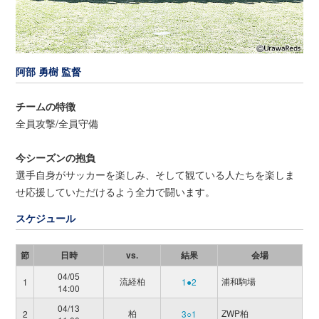
阿部 勇樹 監督
チームの特徴
全員攻撃/全員守備
今シーズンの抱負
選手自身がサッカーを楽しみ、そして観ている人たちを楽しま
せ応援していただけるよう全力で闘います。
スケジュール
節
日時
vs.
結果
会場
04/05
流経柏
浦和駒場
1
1●2
14:00
04/13
柏
ZWP柏
2
3○1