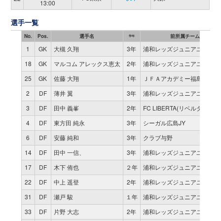
13:00
選手一覧
No.
Pos.
選手名
前所属チーム
学年
1
GK
大槻 久翔
3年
浦和レッズジュニアユース
18
GK
マルコム アレックス恵太
2年
浦和レッズジュニアユース
25
GK
佐藤 大翔
1年
ＪＦＡアカデミー福島U-15
2
DF
薄井 翼
3年
浦和レッズジュニアユース
3
DF
田中 義峯
2年
FC LIBERTA(リベルタ) (第３
4
DF
東方田 純永
3年
シーガル広島JY
6
DF
安藤 純和
3年
クラブ与野
14
DF
田中 一信、
3年
浦和レッズジュニアユース
17
DF
木下 侑也
２年
浦和レッズジュニアユース
22
DF
中上 遥登
2年
浦和レッズジュニアユース
31
DF
瀬戸 駿
１年
浦和レッズジュニアユース
33
DF
片野 大志
2年
浦和レッズジュニアユース