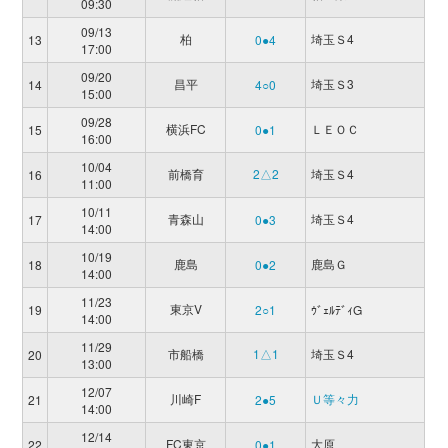
09:30
09/13
柏
埼玉Ｓ4
13
0●4
17:00
09/20
昌平
埼玉Ｓ3
14
4○0
15:00
09/28
横浜FC
ＬＥＯＣ
15
0●1
16:00
10/04
前橋育
2△2
埼玉Ｓ4
16
11:00
10/11
青森山
埼玉Ｓ4
17
0●3
14:00
10/19
鹿島
鹿島Ｇ
18
0●2
14:00
11/23
東京V
19
2○1
ｳﾞｪﾙﾃﾞｨG
14:00
11/29
市船橋
1△1
埼玉Ｓ4
20
13:00
12/07
川崎F
Ｕ等々力
21
2●5
14:00
12/14
FC東京
大原
22
0●1