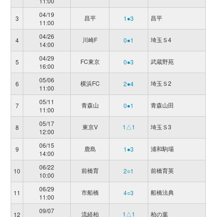
11:00
04/19
昌平
昌平
3
1●3
11:00
04/26
川崎F
埼玉Ｓ4
4
0●1
14:00
04/29
FC東京
武蔵野苑
5
0●3
16:00
05/06
横浜FC
埼玉Ｓ2
6
2●4
11:00
05/11
青森山
青森山田
7
0●1
11:00
05/17
東京V
1△1
埼玉Ｓ3
8
12:00
06/15
鹿島
浦和駒場
9
1●3
14:00
06/22
前橋育
前橋育英
10
2○1
10:00
06/29
市船橋
船橋法典
11
4○3
11:00
09/07
流経柏
1△1
柏の葉
12