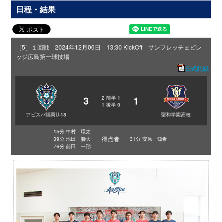
日程・結果
［5］１回戦 2024年12月06日 13:30 KickOff サンフレッチェビレ
ッジ広島第一球技場
公式記録
3
1
2
前半
1
1
後半
0
アビスパ福岡U-18
聖和学園高校
15分 中村 環太
得点者
39分 池田 獅大
31分 安原 知希
76分 前田 一翔