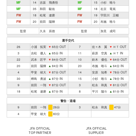
MF
14
吉坂 飛勇悟
MF
15
小杉 唯斗
MF
35
和田 駿佑
MF
18
右京 竜篤
FW
18
松尾 遼磨
FW
19
宇田川 王輔
FW
20
前田 陽輝
FW
20
布施 唯斗
監督
久永 辰徳
監督
加見 成司
選手交代
26
小浦 拓実
▼
65分 OUT
7
佐々木 翼
▼
ＨＴ OUT
3
吉松 優人
▲
65分 IN
11
萩原 空真
▲
ＨＴ IN
22
武本 匠平
▼
84分 OUT
10
鈴木 優也
▼
64分 OUT
20
前田 陽輝
▲
84分 IN
20
布施 唯斗
▲
64分 IN
4
甲斐 竣大
▼
87分 OUT
14
安原 知希
▼
78分 OUT
30
樺島 勇波
▲
87分 IN
15
小杉 唯斗
▲
78分 IN
9
前田 一翔
▼
87分 OUT
3
松永 和真
▼
81分 OUT
18
松尾 遼磨
▲
87分 IN
8
平川 陽斗
▲
81分 IN
警告・退場
9
前田 一翔
26分
3
松永 和真
47分
4
甲斐 竣大
83分
JFA OFFICIAL
JFA OFFICIAL
TOP PARTNER
SUPPLIER