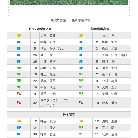
（東北2/宮城） 聖和学園高校
アビスパ福岡U-18
聖和学園高校
GK
1
足立 陸矩
GK
1
石川 遼
DF
4
甲斐 竣大
DF
2
亀谷 渉太
DF
5
池田 獅大 (Cap.)
DF
3
松永 和真
DF
25
藤川 虎三
DF
4
菅原 拓也 (Cap.)
DF
26
小浦 拓実
DF
5
細谷 隼生
MF
10
楢崎 佑馬
DF
6
川上 壱也
MF
15
井上 雄太
MF
7
佐々木 翼
MF
22
武本 匠平
MF
9
中村 柊真
MF
28
中村 環太
MF
13
天野 浬玖
FW
9
前田 一翔
MF
14
安原 知希
サニブラウン アブ
FW
32
FW
10
鈴木 優也
デルハナン
控え選手
GK
12
神谷 悠心
GK
12
川島 主生
DF
3
吉松 優人
MF
8
平川 陽斗
DF
30
樺島 勇波
MF
11
萩原 空真