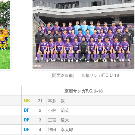
（関西2/京都） 京都サンガF.C.U-18
京都サンガF.C.U-18
GK
21
本多 敦
DF
2
小林 治英
DF
3
三宮 稜大
DF
4
神田 幸太郎