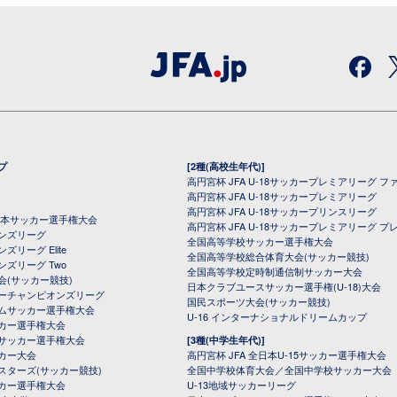
プ
[2種(高校生年代)]
高円宮杯 JFA U-18サッカープレミアリーグ フ
高円宮杯 JFA U-18サッカープレミアリーグ
高円宮杯 JFA U-18サッカープリンスリーグ
全日本サッカー選手権大会
高円宮杯 JFA U-18サッカープレミアリーグ プ
オンズリーグ
全国高等学校サッカー選手権大会
ズリーグ Elite
全国高等学校総合体育大会(サッカー競技)
ンズリーグ Two
全国高等学校定時制通信制サッカー大会
会(サッカー競技)
日本クラブユースサッカー選手権(U-18)大会
ーチャンピオンズリーグ
国民スポーツ大会(サッカー競技)
ムサッカー選手権大会
U-16 インターナショナルドリームカップ
カー選手権大会
サッカー選手権大会
[3種(中学生年代)]
カー大会
高円宮杯 JFA 全日本U-15サッカー選手権大会
スターズ(サッカー競技)
全国中学校体育大会／全国中学校サッカー大会
カー選手権大会
U-13地域サッカーリーグ