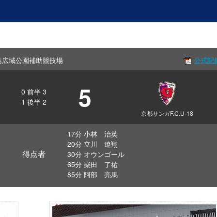
f 広島広域公園補助競技場
公式記
5
0
前半
3
1
後半
2
京都サンガF.C.U-18
17分 小林 治英
20分 立川 遼翔
得点者
30分 オウンゴール
65分 柴田 了祐
85分 阿部 亮馬