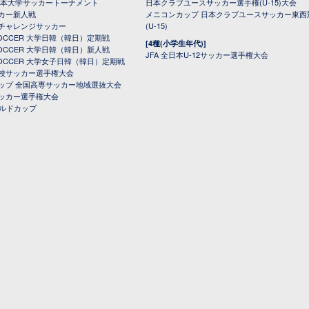
日本大学サッカートーナメント
日本クラブユースサッカー選手権(U-15)大会
カー新人戦
メニコンカップ 日本クラブユースサッカー東西
チャレンジサッカー
(U-15)
 SOCCER 大学日韓（韓日）定期戦
[4種(小学生年代)]
 SOCCER 大学日韓（韓日）新人戦
JFA 全日本U-12サッカー選手権大会
 SOCCER 大学女子日韓（韓日）定期戦
校サッカー選手権大会
ップ 全国高専サッカー地域選抜大会
ッカー選手権大会
ールドカップ