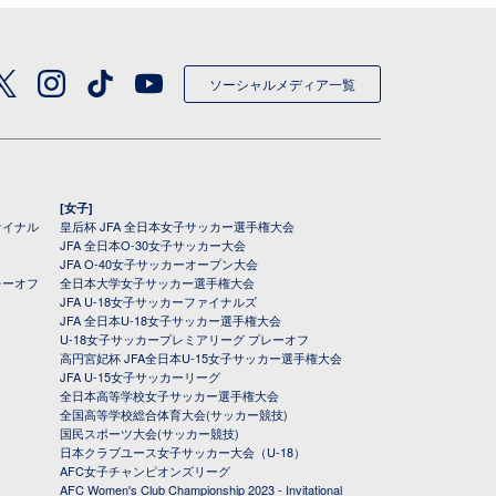
ソーシャルメディア一覧
[女子]
ァイナル
皇后杯 JFA 全日本女子サッカー選手権大会
JFA 全日本O-30女子サッカー大会
JFA O-40女子サッカーオープン大会
レーオフ
全日本大学女子サッカー選手権大会
JFA U-18女子サッカーファイナルズ
JFA 全日本U-18女子サッカー選手権大会
U-18女子サッカープレミアリーグ プレーオフ
高円宮妃杯 JFA全日本U-15女子サッカー選手権大会
JFA U-15女子サッカーリーグ
全日本高等学校女子サッカー選手権大会
全国高等学校総合体育大会(サッカー競技)
国民スポーツ大会(サッカー競技)
日本クラブユース女子サッカー大会（U-18）
AFC女子チャンピオンズリーグ
AFC Women's Club Championship 2023 - Invitational