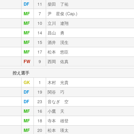
DF
11
柴田 了祐
MF
7
尹 星俊 (Cap.)
MF
10
立川 遼翔
MF
14
昌山 勇
MF
15
酒井 滉生
MF
17
松本 悠臣
FW
9
西岡 佑真
控え選手
GK
1
木村 光貴
DF
19
関谷 巧
DF
23
音なぎ 空
MF
16
小鷹 天
MF
18
寺本 雄登
MF
20
松本 瑛太