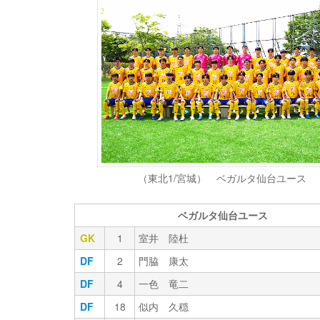
（東北1/宮城） ベガルタ仙台ユース
ベガルタ仙台ユース
GK
1
室井 陸杜
DF
2
門脇 康太
DF
4
一色 竜二
DF
18
似内 久穏