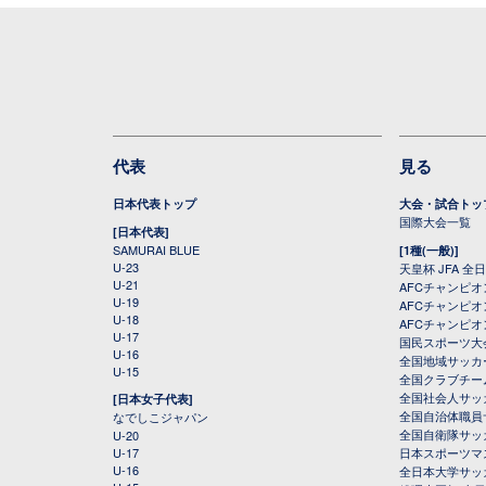
代表
見る
日本代表トップ
大会・試合トッ
国際大会一覧
[日本代表]
SAMURAI BLUE
[1種(一般)]
U-23
天皇杯 JFA 
U-21
AFCチャンピ
U-19
AFCチャンピオン
U-18
AFCチャンピオ
U-17
国民スポーツ大
U-16
全国地域サッカ
U-15
全国クラブチー
全国社会人サッ
[日本女子代表]
全国自治体職員
なでしこジャパン
全国自衛隊サッ
U-20
U-17
日本スポーツマ
U-16
全日本大学サッ