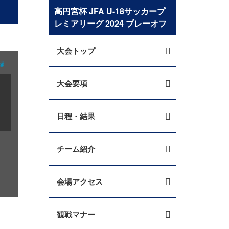
高円宮杯 JFA U-18サッカープ
レミアリーグ 2024 プレーオフ
大会トップ
録
大会要項
日程・結果
チーム紹介
会場アクセス
観戦マナー