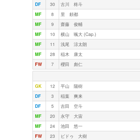
DF
30
古川 柊斗
MF
8
里 頼都
MF
9
齋藤 俊輔
MF
10
横山 颯大 (Cap.)
MF
11
浅尾 涼太朗
MF
28
稲木 康太
FW
7
櫻田 彪仁
GK
12
平山 陽樹
DF
3
稲葉 爽来
DF
5
吉田 空斗
MF
20
永守 大宙
MF
24
池田 悠一
FW
23
ピドゥ 大樹