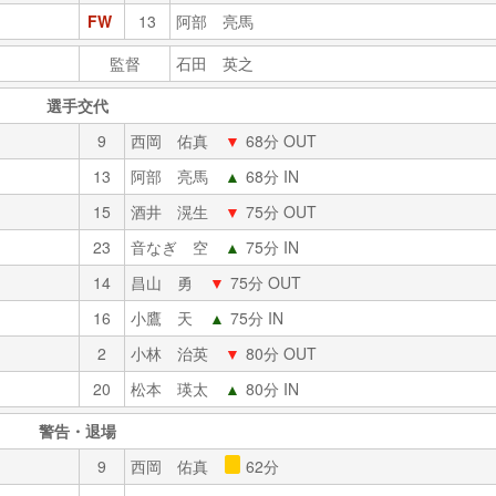
FW
13
阿部 亮馬
監督
石田 英之
選手交代
9
西岡 佑真
▼
68分 OUT
13
阿部 亮馬
▲
68分 IN
15
酒井 滉生
▼
75分 OUT
23
音なぎ 空
▲
75分 IN
14
昌山 勇
▼
75分 OUT
16
小鷹 天
▲
75分 IN
2
小林 治英
▼
80分 OUT
20
松本 瑛太
▲
80分 IN
警告・退場
9
西岡 佑真
62分