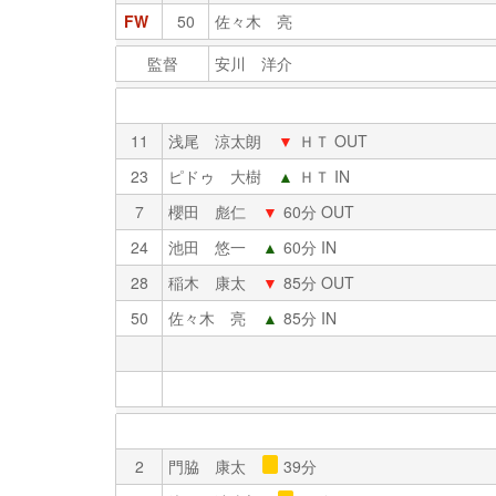
FW
50
佐々木 亮
監督
安川 洋介
11
浅尾 涼太朗
▼
ＨＴ OUT
23
ピドゥ 大樹
▲
ＨＴ IN
7
櫻田 彪仁
▼
60分 OUT
24
池田 悠一
▲
60分 IN
28
稲木 康太
▼
85分 OUT
50
佐々木 亮
▲
85分 IN
2
門脇 康太
39分