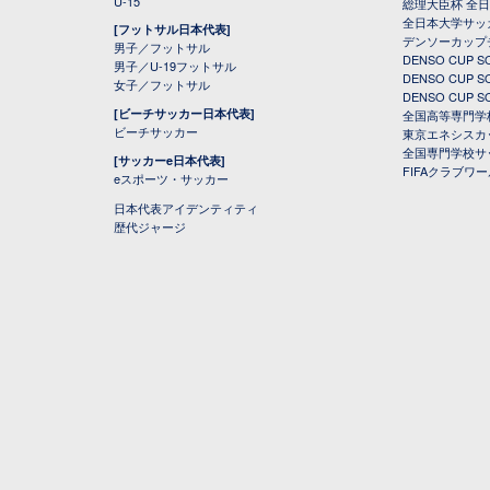
U-15
総理大臣杯 全
全日本大学サッ
[フットサル日本代表]
デンソーカップ
男子／フットサル
DENSO CUP
男子／U-19フットサル
DENSO CUP
女子／フットサル
DENSO CUP
[ビーチサッカー日本代表]
全国高等専門学
ビーチサッカー
東京エネシスカ
全国専門学校サ
[サッカーe日本代表]
FIFAクラブワ
eスポーツ・サッカー
日本代表アイデンティティ
歴代ジャージ