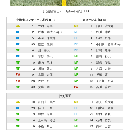
（北信越/富山） カターレ富山U-18
北海道コンサドーレ札幌 U-18
カターレ富山U-18
GK
1
竹内 琉真
GK
1
仙田 琥太郎
DF
2
坂本 勘汰 (Cap.)
DF
2
白川 紳晴
DF
5
小澤 秀太郎
DF
4
出村 拓郎
DF
33
徳差 優利
DF
5
小田切 祐真 (Cap.)
MF
4
畑 嘉人
DF
8
野嶋 竜斗
DF
8
菅谷 脩人
MF
6
吉崎 裕大
MF
10
庄内 航汰
MF
7
新保 瑠偉
MF
12
川崎 幹大
MF
9
片原 太智
FW
9
品田 太郎
MF
11
折橋 蓮
FW
28
牧野 岳
MF
13
長谷川 岳久
MF
39
安達 朔
FW
10
高川 諒希
控え選手
GK
40
江利山 昊空
GK
21
海見 航太郎
DF
23
窪田 圭吾
DF
16
朝比奈 寛泰
MF
13
中村 琉生
DF
22
坪内 音頼
MF
14
上ヶ嶋 柊也
MF
14
石﨑 拓矢
MF
19
小松 隼士
MF
17
前林 士雲