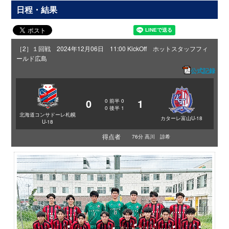
日程・結果
［2］１回戦 2024年12月06日 11:00 KickOff ホットスタッフフィ
ールド広島
公式記録
0
1
0
前半
0
0
後半
1
北海道コンサドーレ札幌
カターレ富山U-18
U-18
得点者
76分 高川 諒希