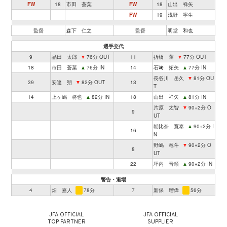
FW
18
市田 蒼葉
FW
18
山出 祥矢
FW
19
浅野 寧生
監督
森下 仁之
監督
明堂 和也
選手交代
9
品田 太郎
▼
76分 OUT
11
折橋 蓮
▼
77分 OUT
18
市田 蒼葉
▲
76分 IN
14
石﨑 拓矢
▲
77分 IN
長谷川 岳久
▼
81分 OU
39
安達 朔
▼
82分 OUT
13
T
14
上ヶ嶋 柊也
▲
82分 IN
18
山出 祥矢
▲
81分 IN
片原 太智
▼
90+2分 O
9
UT
朝比奈 寛泰
▲
90+2分 I
16
N
野嶋 竜斗
▼
90+2分 O
8
UT
22
坪内 音頼
▲
90+2分 IN
警告・退場
4
畑 嘉人
78分
7
新保 瑠偉
56分
JFA OFFICIAL
JFA OFFICIAL
TOP PARTNER
SUPPLIER