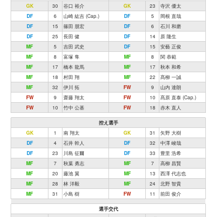
GK
30
谷口 裕介
GK
23
寺沢 優太
DF
6
山崎 紘吉 (Cap.)
DF
5
岡根 直哉
DF
15
篠田 朋宏
DF
6
石川 和磨
DF
25
長田 健
DF
14
原 隆生
MF
5
吉田 武史
DF
15
安藝 正俊
MF
8
富塚 隼
MF
8
関 恭範
MF
17
橋本 龍馬
MF
17
秋本 和希
MF
18
村田 翔
MF
22
髙柳 一誠
MF
32
伊川 拓
FW
9
山内 達朗
FW
9
齋藤 翔太
FW
10
髙原 直泰 (Cap.)
FW
10
竹中 公基
FW
18
赤木 直人
控え選手
GK
1
南 翔太
GK
31
矢野 大樹
DF
4
石井 幹人
DF
32
中澤 峻哉
DF
23
川島 征爾
DF
33
豊里 浩希
MF
7
秋葉 勇志
MF
7
高柳 昌賢
MF
20
藤池 翼
MF
13
西澤 代志也
MF
28
林 洋毅
MF
24
北野 智貴
MF
31
小島 樹
FW
11
前田 俊介
選手交代