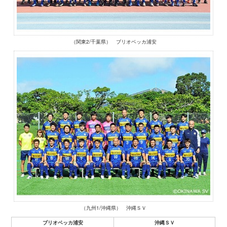
（関東2/千葉県） ブリオベッカ浦安
（九州1/沖縄県） 沖縄ＳＶ
ブリオベッカ浦安
沖縄ＳＶ