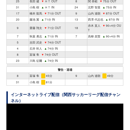
25
長田 健
▼
ＨＴ OUT
8
関 恭範
▼
75分 OUT
31
小島 樹
▲
ＨＴ IN
24
北野 智貴
▲
75分 IN
17
橋本 龍馬
▼
71分 OUT
9
山内 達朗
▼
87分 OUT
20
藤池 翼
▲
71分 IN
13
西澤 代志也
▲
87分 IN
赤木 直人
▼
90+4分 OU
9
齋藤 翔太
▼
71分 OUT
18
T
7
秋葉 勇志
▲
71分 IN
7
高柳 昌賢
▲
90+4分 IN
5
吉田 武史
▼
74分 OUT
4
石井 幹人
▲
74分 IN
8
富塚 隼
▼
74分 OUT
23
川島 征爾
▲
74分 IN
警告・退場
8
富塚 隼
45分
9
山内 達朗
49分
31
小島 樹
81分
インターネットライブ配信（関西サッカーリーグ配信チャン
ネル）