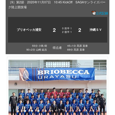
［9］第2節 2020年11月07日 10:45 KickOff SAGAサンライズパー
ク陸上競技場
公式記録
2
2
0
前半
1
ブリオベッカ浦安
沖縄ＳＶ
2
後半
1
55分 小島 樹
45+1分 髙原 直泰
得点者
90+2分 山崎 紘吉
69分 髙原 直泰